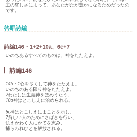
主の貧しさによって、あなたがたが豊かになるためだったの
です。
答唱詩編
詩編146・1+2+10a、6c+7
いのちあるすべてのものは、神をたたえよ。
詩編146
146・1
心を尽くして神をたたえよ。
いのちのある限り神をたたえよ。
2
わたしは生涯神をほめうたう。
10a
神はとこしえに治められる。
6c
神はとこしえにまことを示し、
7
貧しい人のためにさばきを行い、
飢えかわく人にかてを恵み、
捕らわれびとを解放される。