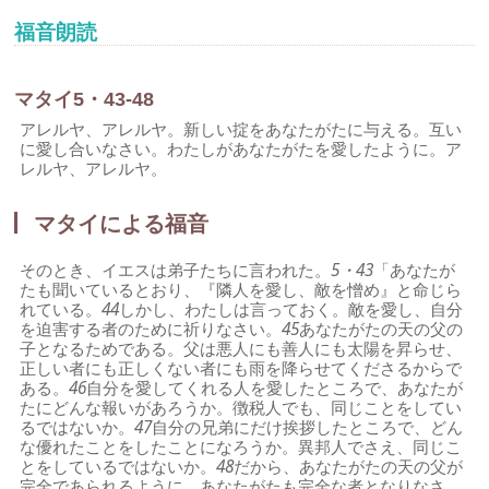
福音朗読
マタイ5・43-48
アレルヤ、アレルヤ。新しい掟をあなたがたに与える。互い
に愛し合いなさい。わたしがあなたがたを愛したように。ア
レルヤ、アレルヤ。
マタイによる福音
そのとき、イエスは弟子たちに言われた。
5・43
「あなたが
たも聞いているとおり、『隣人を愛し、敵を憎め』と命じら
れている。
44
しかし、わたしは言っておく。敵を愛し、自分
を迫害する者のために祈りなさい。
45
あなたがたの天の父の
子となるためである。父は悪人にも善人にも太陽を昇らせ、
正しい者にも正しくない者にも雨を降らせてくださるからで
ある。
46
自分を愛してくれる人を愛したところで、あなたが
たにどんな報いがあろうか。徴税人でも、同じことをしてい
るではないか。
47
自分の兄弟にだけ挨拶したところで、どん
な優れたことをしたことになろうか。異邦人でさえ、同じこ
とをしているではないか。
48
だから、あなたがたの天の父が
完全であられるように、あなたがたも完全な者となりなさ