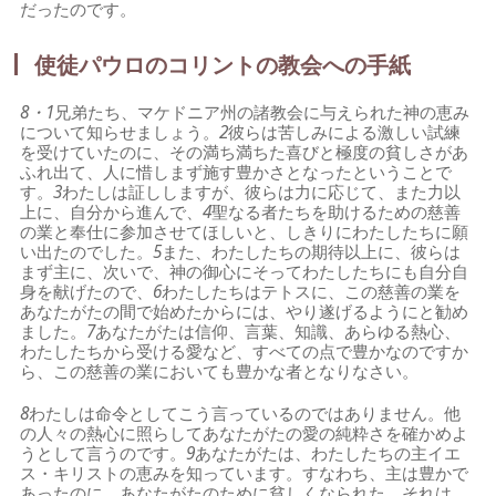
だったのです。
使徒パウロのコリントの教会への手紙
8・1
兄弟たち、マケドニア州の諸教会に与えられた神の恵み
について知らせましょう。
2
彼らは苦しみによる激しい試練
を受けていたのに、その満ち満ちた喜びと極度の貧しさがあ
ふれ出て、人に惜しまず施す豊かさとなったということで
す。
3
わたしは証ししますが、彼らは力に応じて、また力以
上に、自分から進んで、
4
聖なる者たちを助けるための慈善
の業と奉仕に参加させてほしいと、しきりにわたしたちに願
い出たのでした。
5
また、わたしたちの期待以上に、彼らは
まず主に、次いで、神の御心にそってわたしたちにも自分自
身を献げたので、
6
わたしたちはテトスに、この慈善の業を
あなたがたの間で始めたからには、やり遂げるようにと勧め
ました。
7
あなたがたは信仰、言葉、知識、あらゆる熱心、
わたしたちから受ける愛など、すべての点で豊かなのですか
ら、この慈善の業においても豊かな者となりなさい。
8
わたしは命令としてこう言っているのではありません。他
の人々の熱心に照らしてあなたがたの愛の純粋さを確かめよ
うとして言うのです。
9
あなたがたは、わたしたちの主イエ
ス・キリストの恵みを知っています。すなわち、主は豊かで
あったのに、あなたがたのために貧しくなられた。それは、