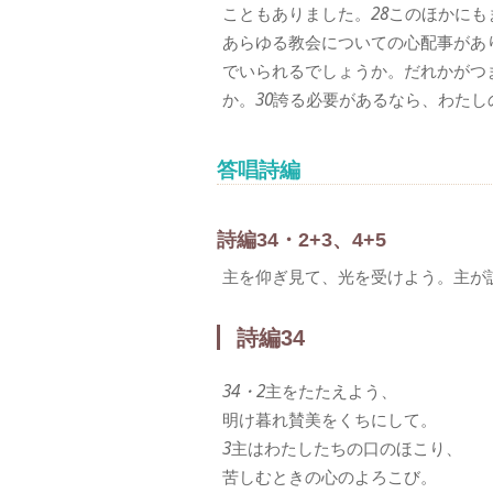
こともありました。
28
このほかにも
あらゆる教会についての心配事があ
でいられるでしょうか。だれかがつ
か。
30
誇る必要があるなら、わたし
答唱詩編
詩編34・2+3、4+5
主を仰ぎ見て、光を受けよう。主が
詩編34
34・2
主をたたえよう、
明け暮れ賛美をくちにして。
3
主はわたしたちの口のほこり、
苦しむときの心のよろこび。