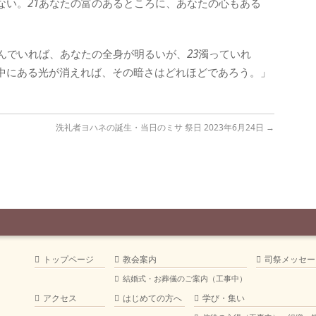
ない。
21
あなたの富のあるところに、あなたの心もある
んでいれば、あなたの全身が明るいが、
23
濁っていれ
中にある光が消えれば、その暗さはどれほどであろう。」
洗礼者ヨハネの誕生・当日のミサ 祭日 2023年6月24日
→
トップページ
教会案内
司祭メッセー
結婚式・お葬儀のご案内（工事中）
アクセス
はじめての方へ
学び・集い