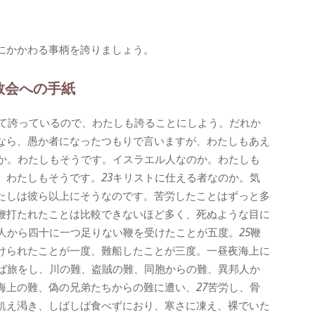
にかかわる事柄を誇りましょう。
教会への手紙
て誇っているので、わたしも誇ることにしよう。だれか
なら、愚か者になったつもりで言いますが、わたしもあえ
か。わたしもそうです。イスラエル人なのか。わたしも
。わたしもそうです。
23
キリストに仕える者なのか。気
たしは彼ら以上にそうなのです。苦労したことはずっと多
鞭打たれたことは比較できないほど多く、死ぬような目に
人から四十に一つ足りない鞭を受けたことが五度。
25
鞭
けられたことが一度、難船したことが三度。一昼夜海上に
ば旅をし、川の難、盗賊の難、同胞からの難、異邦人か
海上の難、偽の兄弟たちからの難に遭い、
27
苦労し、骨
飢え渇き、しばしば食べずにおり、寒さに凍え、裸でいた