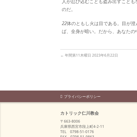
人が忍び込むことも盗み出すことも
のだ。
22
体のともし火は目である。目が澄
ば、全身が暗い。だから、あなたの
←
年間第11木曜日 2023年6月22日
プライバシーポリシー
カトリック仁川教会
〒663-8006
兵庫県西宮市段上町4-2-11
TEL 0798-51-0176
FAX 0798-51-9863