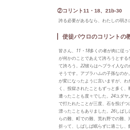
②コリント11・18、21b-30
誇る必要があるなら、わたしの弱さ
使徒パウロのコリントの
皆さん、
11・18
多くの者が肉に従っ
が何かのことであえて誇ろうとする
て誇ろう。
22
彼らはヘブライ人なの
そうです。アブラハムの子孫なのか
が変になったように言いますが、わ
く、投獄されたこともずっと多く、
遭ったことも度々でした。
24
ユダヤ
で打たれたことが三度、石を投げつ
漂ったこともありました。
26
しばし
らの難、町での難、荒れ野での難、
折って、しばしば眠らずに過ごし、