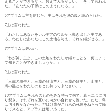
えることができるなら、数えてみるがよい。」そして言われ
た。「あなたの子孫はこのようになる。」
6
アブラムは主を信じた。主はそれを彼の義と認められた。
7
主は言われた。
「わたしはあなたをカルデアのウルから導き出した主であ
る。わたしはあなたにこの土地を与え、それを継がせる。」
8
アブラムは尋ねた。
「わが神、主よ。この土地をわたしが継ぐことを、何によっ
て知ることができましょうか。」
9
主は言われた。
「三歳の雌牛と、三歳の雌山羊と、三歳の雄羊と、山鳩と、
鳩の雛とをわたしのもとに持って来なさい。」
10
アブラムはそれらのものをみな持って来て、真っ二つに切
り裂き、それぞれを互いに向かい合わせて置いた。ただ、鳥
は切り裂かなかった。
11
はげ鷹がこれらの死体をねらって降
りて来ると、アブラムは追い払った。