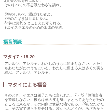
2
賛美の歌を神に歌い、
そのすべての不思議なわざを語れ。
6
神のしもべ、選ばれた者よ、
7
神のさばきは世界に及ぶ。
8a
神は契約をとこしえに守られる。
10b
イスラエルのための永遠の契約。
福音朗読
マタイ7・15-20
アレルヤ、アレルヤ。わたしのうちに留まりなさい。わたし
もあなたがたのうちにいる。わたしに留まる人は多くの実を
結ぶ。アレルヤ、アレルヤ。
マタイによる福音
そのとき、イエスは弟子たちに言われた。
7・15
「偽預言者
を警戒しなさい。彼らは羊の皮を身にまとってあなたがたの
ところに来るが、その内側は貪欲な狼である。
16
あなたがた
は、その実で彼らを見分ける。茨からぶどうが、あざみから