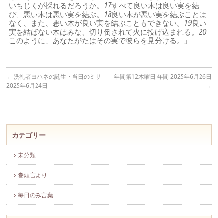
いちじくが採れるだろうか。
17
すべて良い木は良い実を結
び、悪い木は悪い実を結ぶ。
18
良い木が悪い実を結ぶことは
なく、また、悪い木が良い実を結ぶこともできない。
19
良い
実を結ばない木はみな、切り倒されて火に投げ込まれる。
20
このように、あなたがたはその実で彼らを見分ける。」
←
洗礼者ヨハネの誕生・当日のミサ
年間第12木曜日 年間 2025年6月26日
2025年6月24日
→
カテゴリー
未分類
巻頭言より
毎日のみ言葉