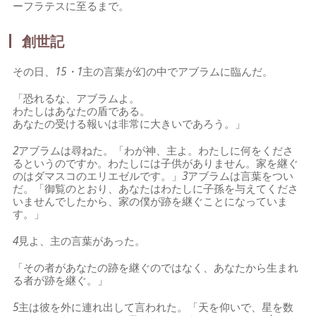
ーフラテスに至るまで。
創世記
その日、
15・1
主の言葉が幻の中でアブラムに臨んだ。
「恐れるな、アブラムよ。
わたしはあなたの盾である。
あなたの受ける報いは非常に大きいであろう。」
2
アブラムは尋ねた。「わが神、主よ。わたしに何をくださ
るというのですか。わたしには子供がありません。家を継ぐ
のはダマスコのエリエゼルです。」
3
アブラムは言葉をつい
だ。「御覧のとおり、あなたはわたしに子孫を与えてくださ
いませんでしたから、家の僕が跡を継ぐことになっていま
す。」
4
見よ、主の言葉があった。
「その者があなたの跡を継ぐのではなく、あなたから生まれ
る者が跡を継ぐ。」
5
主は彼を外に連れ出して言われた。「天を仰いで、星を数