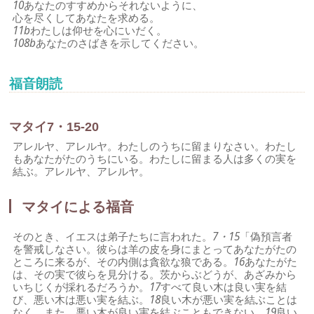
10
あなたのすすめからそれないように、
心を尽くしてあなたを求める。
11b
わたしは仰せを心にいだく。
108b
あなたのさばきを示してください。
福音朗読
マタイ7・15-20
アレルヤ、アレルヤ。わたしのうちに留まりなさい。わたし
もあなたがたのうちにいる。わたしに留まる人は多くの実を
結ぶ。アレルヤ、アレルヤ。
マタイによる福音
そのとき、イエスは弟子たちに言われた。
7・15
「偽預言者
を警戒しなさい。彼らは羊の皮を身にまとってあなたがたの
ところに来るが、その内側は貪欲な狼である。
16
あなたがた
は、その実で彼らを見分ける。茨からぶどうが、あざみから
いちじくが採れるだろうか。
17
すべて良い木は良い実を結
び、悪い木は悪い実を結ぶ。
18
良い木が悪い実を結ぶことは
なく、また、悪い木が良い実を結ぶこともできない。
19
良い