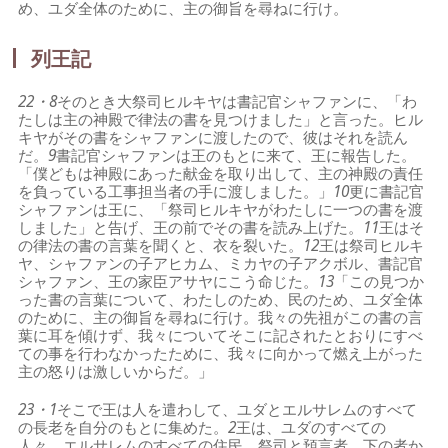
め、ユダ全体のために、主の御旨を尋ねに行け。
列王記
22・8
そのとき大祭司ヒルキヤは書記官シャファンに、「わ
たしは主の神殿で律法の書を見つけました」と言った。ヒル
キヤがその書をシャファンに渡したので、彼はそれを読ん
だ。
9
書記官シャファンは王のもとに来て、王に報告した。
「僕どもは神殿にあった献金を取り出して、主の神殿の責任
を負っている工事担当者の手に渡しました。」
10
更に書記官
シャファンは王に、「祭司ヒルキヤがわたしに一つの書を渡
しました」と告げ、王の前でその書を読み上げた。
11
王はそ
の律法の書の言葉を聞くと、衣を裂いた。
12
王は祭司ヒルキ
ヤ、シャファンの子アヒカム、ミカヤの子アクボル、書記官
シャファン、王の家臣アサヤにこう命じた。
13
「この見つか
った書の言葉について、わたしのため、民のため、ユダ全体
のために、主の御旨を尋ねに行け。我々の先祖がこの書の言
葉に耳を傾けず、我々についてそこに記されたとおりにすべ
ての事を行わなかったために、我々に向かって燃え上がった
主の怒りは激しいからだ。」
23・1
そこで王は人を遣わして、ユダとエルサレムのすべて
の長老を自分のもとに集めた。
2
王は、ユダのすべての
人々、エルサレムのすべての住民、祭司と預言者、下の者か