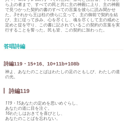
ら上の者まで、すべての民と共に主の神殿に上り、主の神殿
で見つかった契約の書のすべての言葉を彼らに読み聞かせ
た。
3
それから王は柱の傍らに立って、主の御前で契約を結
び、主に従って歩み、心を尽くし、魂を尽くして主の戒めと
定めと掟を守り、この書に記されているこの契約の言葉を実
行することを誓った。民も皆、この契約に加わった。
答唱詩編
詩編119・15+16、10+11b+108b
神よ、あなたのことばはわたしの足のともしび、わたしの道
の光。
詩編119
119・15
あなたの定めを思いめぐらし、
あなたの道に目を注ぐ。
16
わたしはおきてを喜びとし、
あなたのことばを忘れない。