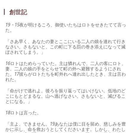
創世記
19・15
夜が明けるころ、御使いたちはロトをせきたてて言っ
た。
「さあ早く、あなたの妻とここにいる二人の娘を連れて行き
なさい。さもないと、この町に下る罰の巻き添えになって滅
ぼされてしまう。」
16
ロトはためらっていた。主は憐れんで、二人の客にロト、
妻、二人の娘の手をとらせて町の外へ避難するようにされ
た。
17
彼らがロトたちを町外れへ連れ出したとき、主は言わ
れた。
「命がけで逃れよ。後ろを振り返ってはいけない。低地のど
こにもとどまるな。山へ逃げなさい。さもないと、滅びるこ
とになる。」
18
ロトは言った。
「主よ、できません。
19
あなたは僕に目を留め、慈しみを豊
かに示し、命を救おうとしてくださいます。しかし、わたし