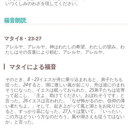
いつくしみのわざを現してください。
福音朗読
マタイ8・23-27
アレルヤ、アレルヤ。神はわたしの希望、わたしの望み。わ
たしはその言葉により頼む。アレルヤ、アレルヤ。
マタイによる福音
そのとき、
8・23
イエスが舟に乗り込まれると、弟子たちも
従った。
24
すると、湖に激しい嵐が起こり、舟は波にのまれ
そうになった。イエスは眠っておられた。
25
弟子たちは近寄
って起こし、「主よ、助けてください。おぼれそうです」と
言った。
26
イエスは言われた。「なぜ怖がるのか。信仰の薄
い者たちよ。」そして、起き上がって風と湖とをお叱りにな
ると、すっかり凪になった。
27
人々は驚いて、「いったい、
この方はどういう方なのだろう。風や湖さえも従うではない
か」と言った。