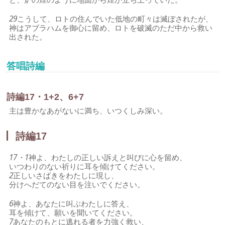
29
こうして、ロトの住んでいた低地の町々は滅ぼされたが、
神はアブラハムを御心に留め、ロトを破滅のただ中から救い
出された。
答唱詩編
詩編17・1+2、6+7
主は豊かなあがないに満ち、いつくしみ深い。
詩編17
17・1
神よ、わたしの正しい訴えと叫びに心を留め、
いつわりのない祈りに耳を傾けてください。
2
正しいさばきをわたしに現し、
分けへだてのない目を注いでください。
6
神よ、あなたに叫ぶわたしに答え、
耳を傾けて、願いを聞いてください。
7
あなたのもとに逃れる者を力強く救い、