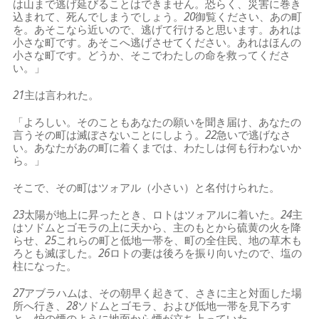
は山まで逃げ延びることはできません。恐らく、災害に巻き
込まれて、死んでしまうでしょう。
20
御覧ください、あの町
を。あそこなら近いので、逃げて行けると思います。あれは
小さな町です。あそこへ逃げさせてください。あれはほんの
小さな町です。どうか、そこでわたしの命を救ってくださ
い。」
21
主は言われた。
「よろしい。そのこともあなたの願いを聞き届け、あなたの
言うその町は滅ぼさないことにしよう。
22
急いで逃げなさ
い。あなたがあの町に着くまでは、わたしは何も行わないか
ら。」
そこで、その町はツォアル（小さい）と名付けられた。
23
太陽が地上に昇ったとき、ロトはツォアルに着いた。
24
主
はソドムとゴモラの上に天から、主のもとから硫黄の火を降
らせ、
25
これらの町と低地一帯を、町の全住民、地の草木も
ろとも滅ぼした。
26
ロトの妻は後ろを振り向いたので、塩の
柱になった。
27
アブラハムは、その朝早く起きて、さきに主と対面した場
所へ行き、
28
ソドムとゴモラ、および低地一帯を見下ろす
と、炉の煙のように地面から煙が立ち上っていた。