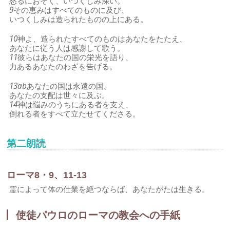
怒るにおそく、いつくしみ深い。
9
その恵みはすべてのものに及び、
いつくしみは造られたものの上にある。
10
神よ、造られたすべてのものはあなたをたたえ、
あなたに従う人は感謝して歌う。
11
彼らはあなたの国の栄光を語り、
力あるあなたのわざを告げる。
13ab
あなたの国は永遠の国。
あなたの支配は世々に及ぶ。
14
神は悩みのうちにある者を支え、
倒れる者をすべて立たせてくださる。
第二朗読
ローマ8・9、11-13
霊によって体の仕業を絶つならば、あなたがたは生きる。
使徒パウロのローマの教会への手紙