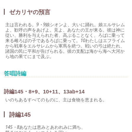
ゼカリヤの預言
主は言われる。
9・9
娘シオンよ、大いに踊れ。娘エルサレム
よ、歓呼の声をあげよ。見よ、あなたの王が来る。彼は神に
従い、勝利を与えられた者、高ぶることなく、ろばに乗って
来る雌ろばの子であるろばに乗って。
10
わたしはエフライム
から戦車をエルサレムから軍馬を絶つ。戦いの弓は絶たれ、
諸国の民に平和が告げられる。彼の支配は海から海へ大河か
ら地の果てにまで及ぶ。
答唱詩編
詩編145・8+9、10+11、13ab+14
いのちあるすべてのものに、主は食物を恵まれる。
詩編145
145・8
あなたは恵みとあわれみに満ち、