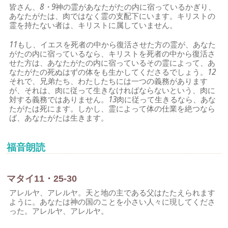
皆さん、
8・9
神の霊があなたがたの内に宿っているかぎり、
あなたがたは、肉ではなく霊の支配下にいます。キリストの
霊を持たない者は、キリストに属していません。
11
もし、イエスを死者の中から復活させた方の霊が、あなた
がたの内に宿っているなら、キリストを死者の中から復活さ
せた方は、あなたがたの内に宿っているその霊によって、あ
なたがたの死ぬはずの体をも生かしてくださるでしょう。
12
それで、兄弟たち、わたしたちには一つの義務があります
が、それは、肉に従って生きなければならないという、肉に
対する義務ではありません。
13
肉に従って生きるなら、あな
たがたは死にます。しかし、霊によって体の仕業を絶つなら
ば、あなたがたは生きます。
福音朗読
マタイ11・25-30
アレルヤ、アレルヤ。天と地の主である父はたたえられます
ように。あなたは神の国のことを小さい人々に現してくださ
った。アレルヤ、アレルヤ。