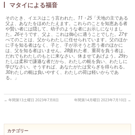
マタイによる福音
そのとき、イエスはこう言われた。
11・25
「天地の主である
父よ、あなたをほめたたえます。これらのことを知恵ある者
や賢い者には隠して、幼子のような者にお示しになりまし
た。
26
そうです、父よ、これは御心に適うことでした。
27
す
べてのことは、父からわたしに任せられています。父のほか
に子を知る者はなく、子と、子が示そうと思う者のほかに
は、父を知る者はいません。
28
疲れた者、重荷を負う者は、
だれでもわたしのもとに来なさい。休ませてあげよう。
29
わ
たしは柔和で謙遜な者だから、わたしの軛を負い、わたしに
学びなさい。そうすれば、あなたがたは安らぎを得られる。
30
わたしの軛は負いやすく、わたしの荷は軽いからであ
る。」
←
年間第13土曜日 2023年7月8日
年間第14月曜日 2023年7月10日
→
カテゴリー