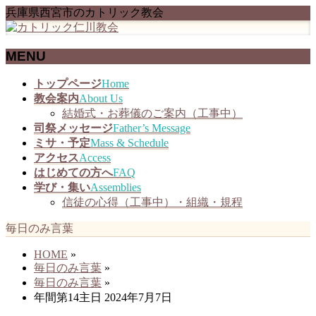
兵庫県西宮市のカトリック教会
MENU
メ
トップページ
Home
ニ
教会案内
About Us
ュ
結婚式・お葬儀のご案内（工事中）
ー
司祭メッセージ
Father’s Message
を
ミサ・予定
Mass & Schedule
飛
アクセス
Access
ば
はじめての方へ
FAQ
す
学び・集い
Assemblies
信徒の心得（工事中）・組織・規程
毎日のみ言葉
HOME
»
毎日のみ言葉
»
毎日のみ言葉
»
年間第14主日 2024年7月7日