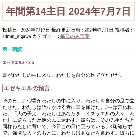
年間第14主日 2024年7月7日
投稿日 : 2024年7月7日
最終更新日時 : 2024年7月1日
投稿者 :
admin_nigawa
カテゴリー :
毎日のみ言葉
第一朗読
エゼキエル2・2-5
霊がわたしの中に入り、わたしを自分の足で立たせた。
エゼキエルの預言
その日、
2・2
霊がわたしの中に入り、わたしを自分の足で立
たせた。わたしは語りかける者に耳を傾けた。
3
主は言われ
た。「人の子よ、わたしはあなたを、イスラエルの人々、わ
たしに逆らった反逆の民に遣わす。彼らは、その先祖たちと
同様わたしに背いて、今日この日に至っている。
4
恥知らず
で、強情な人々のもとに、わたしはあなたを遣わす。彼らに