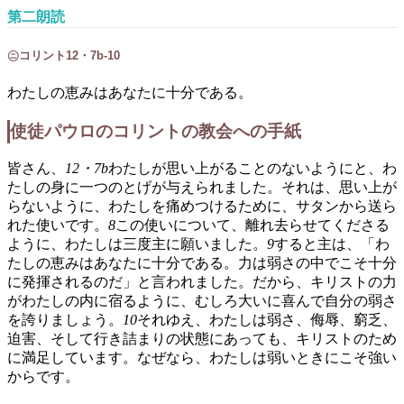
第二朗読
㋥コリント12・7b-10
わたしの恵みはあなたに十分である。
使徒パウロのコリントの教会への手紙
皆さん、
12・7b
わたしが思い上がることのないようにと、わ
たしの身に一つのとげが与えられました。それは、思い上が
らないように、わたしを痛めつけるために、サタンから送ら
れた使いです。
8
この使いについて、離れ去らせてくださる
ように、わたしは三度主に願いました。
9
すると主は、「わ
たしの恵みはあなたに十分である。力は弱さの中でこそ十分
に発揮されるのだ」と言われました。だから、キリストの力
がわたしの内に宿るように、むしろ大いに喜んで自分の弱さ
を誇りましょう。
10
それゆえ、わたしは弱さ、侮辱、窮乏、
迫害、そして行き詰まりの状態にあっても、キリストのため
に満足しています。なぜなら、わたしは弱いときにこそ強い
からです。