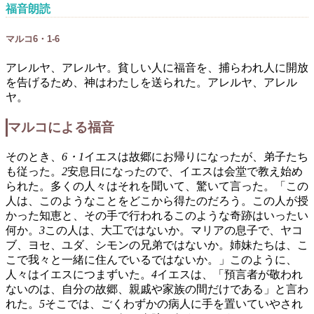
福音朗読
マルコ6・1-6
アレルヤ、アレルヤ。貧しい人に福音を、捕らわれ人に開放
を告げるため、神はわたしを送られた。アレルヤ、アレル
ヤ。
マルコによる福音
そのとき、
6・1
イエスは故郷にお帰りになったが、弟子たち
も従った。
2
安息日になったので、イエスは会堂で教え始め
られた。多くの人々はそれを聞いて、驚いて言った。「この
人は、このようなことをどこから得たのだろう。この人が授
かった知恵と、その手で行われるこのような奇跡はいったい
何か。
3
この人は、大工ではないか。マリアの息子で、ヤコ
ブ、ヨセ、ユダ、シモンの兄弟ではないか。姉妹たちは、こ
こで我々と一緒に住んでいるではないか。」このように、
人々はイエスにつまずいた。
4
イエスは、「預言者が敬われ
ないのは、自分の故郷、親戚や家族の間だけである」と言わ
れた。
5
そこでは、ごくわずかの病人に手を置いていやされ