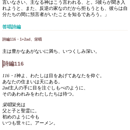
言いなさい、主なる神はこう言われる、と。
5
彼らが聞き入
れようと、また、反逆の家なのだから拒もうとも、彼らは自
分たちの間に預言者がいたことを知るであろう。」
答唱詩編
詩編116・1+2ad、栄唱
主は豊かなあがないに満ち、いつくしみ深い。
詩編116
116・1
神よ、わたしは目をあげてあなたを仰ぐ。
あなたの住まいは天にある。
2ad
主人の手に目を注ぐしもべのように、
そのあわれみをわたしたちは待つ。
栄唱
栄光は
父と子と聖霊に。
初めのように今も
いつも世々に。アーメン。