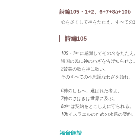
詩編105・1+2、6+7+8a+10b
心を尽くして神をたたえ、すべての
詩編105
105・1
神に感謝してその名をたたえ
諸国の民に神のわざを告げ知らせよ
2
賛美の歌を神に歌い、
そのすべての不思議なわざを語れ。
6
神のしもべ、選ばれた者よ、
7
神のさばきは世界に及ぶ。
8a
神は契約をとこしえに守られる。
10b
イスラエルのための永遠の契約
福音朗読