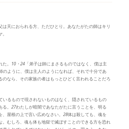
父は天におられる方、ただひとり。あなたがたの師はキリ
ヤ。
れた。
10・24
「弟子は師にまさるものではなく、僕は主
師のように、僕は主人のようになれば、それで十分であ
るのなら、その家族の者はもっとひどく言われることだろ
ているもので現されないものはなく、隠されているもの
ある。
27
わたしが暗闇であなたがたに言うことを、明る
を、屋根の上で言い広めなさい。
28
体は殺しても、魂を
な。むしろ、魂も体も地獄で滅ぼすことのできる方を恐れ