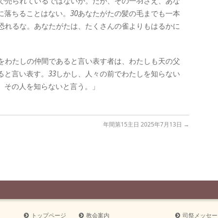
で売られているではないか。だが、その一羽さえ、あな
に落ちることはない。
30
あなたがたの髪の毛までも一本
恐れるな。あなたがたは、たくさんの雀よりもはるかに
をわたしの仲間であると言い表す者は、わたしも天の父
ると言い表す。
33
しかし、人々の前でわたしを知らない
、その人を知らないと言う。」
年間第15主日 2025年7月13日
→
トップページ
教会案内
司祭メッセー