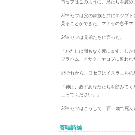
ヨセフはこのように、兄たちを慰め
22
ヨセフは父の家族と共にエジプト
見ることができた。マナセの息子マ
24
ヨセフは兄弟たちに言った。
「わたしは間もなく死にます。しか
ブラハム、イサク、ヤコブに誓われ
25
それから、ヨセフはイスラエルの
「神は、必ずあなたたちを顧みてく
上ってください。」
26
ヨセフはこうして、百十歳で死ん
答唱詩編