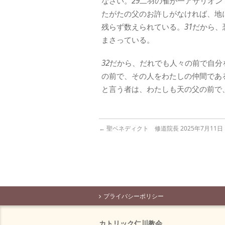
なさい。
29
二羽の雀が一アサリオン
たがたの父のお許しがなければ、地
残らず数えられている。
31
だから、
まさっている。
32
だから、だれでも人々の前で自分
の前で、その人をわたしの仲間であ
と言う者は、わたしも天の父の前で
←
聖ベネディクト 修道院長 2025年7月11日
プライバシーポリシー
カトリック仁川教会