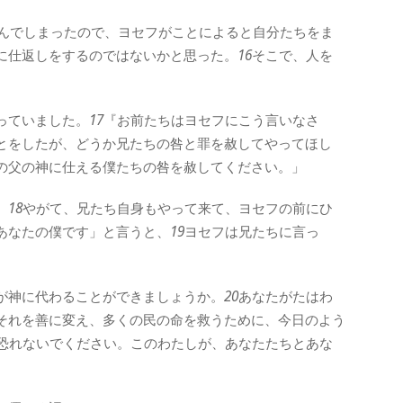
んでしまったので、ヨセフがことによると自分たちをま
に仕返しをするのではないかと思った。
16
そこで、人を
っていました。
17
『お前たちはヨセフにこう言いなさ
とをしたが、どうか兄たちの咎と罪を赦してやってほし
の父の神に仕える僕たちの咎を赦してください。」
。
18
やがて、兄たち自身もやって来て、ヨセフの前にひ
あなたの僕です」と言うと、
19
ヨセフは兄たちに言っ
が神に代わることができましょうか。
20
あなたがたはわ
それを善に変え、多くの民の命を救うために、今日のよう
恐れないでください。このわたしが、あなたたちとあな