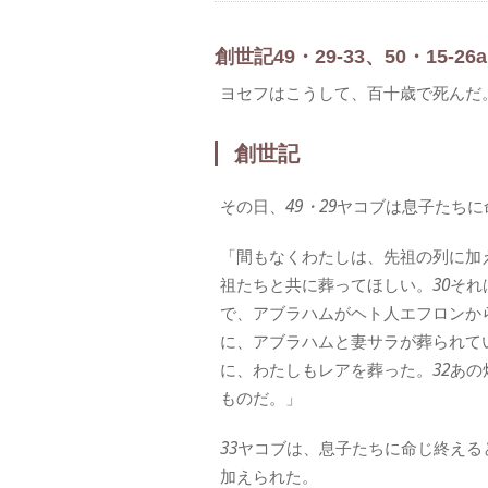
創世記49・29-33、50・15-26a
ヨセフはこうして、百十歳で死んだ
創世記
その日、
49・29
ヤコブは息子たちに
「間もなくわたしは、先祖の列に加
祖たちと共に葬ってほしい。
30
それ
で、アブラハムがヘト人エフロンか
に、アブラハムと妻サラが葬られて
に、わたしもレアを葬った。
32
あの
ものだ。」
33
ヤコブは、息子たちに命じ終える
加えられた。