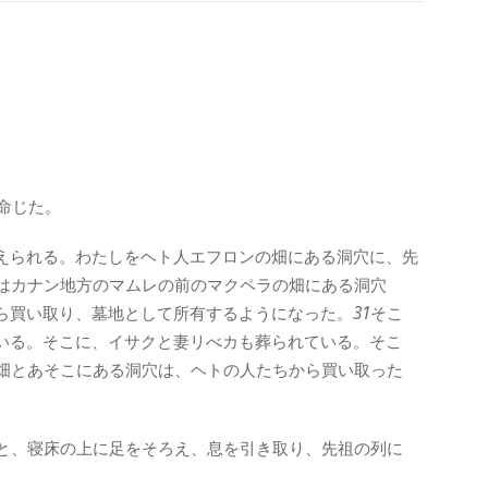
。
命じた。
えられる。わたしをヘト人エフロンの畑にある洞穴に、先
はカナン地方のマムレの前のマクペラの畑にある洞穴
ら買い取り、墓地として所有するようになった。
31
そこ
いる。そこに、イサクと妻リべカも葬られている。そこ
畑とあそこにある洞穴は、ヘトの人たちから買い取った
と、寝床の上に足をそろえ、息を引き取り、先祖の列に