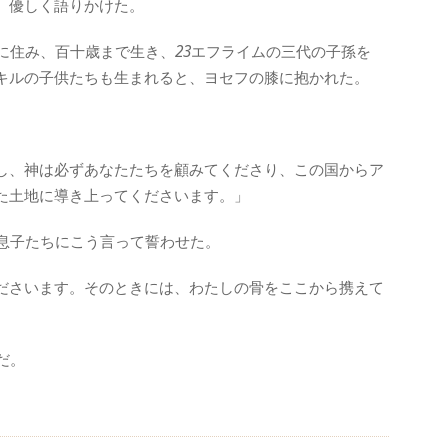
、優しく語りかけた。
に住み、百十歳まで生き、
23
エフライムの三代の子孫を
キルの子供たちも生まれると、ヨセフの膝に抱かれた。
し、神は必ずあなたたちを顧みてくださり、この国からア
た土地に導き上ってくださいます。」
息子たちにこう言って誓わせた。
ださいます。そのときには、わたしの骨をここから携えて
だ。