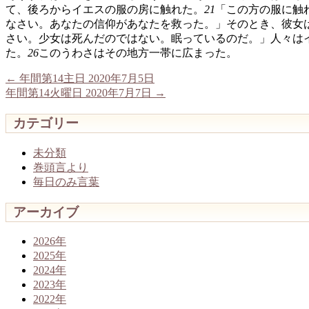
て、後ろからイエスの服の房に触れた。
21
「この方の服に触
なさい。あなたの信仰があなたを救った。」そのとき、彼女
さい。少女は死んだのではない。眠っているのだ。」人々は
た。
26
このうわさはその地方一帯に広まった。
←
年間第14主日 2020年7月5日
年間第14火曜日 2020年7月7日
→
カテゴリー
未分類
巻頭言より
毎日のみ言葉
アーカイブ
2026年
2025年
2024年
2023年
2022年