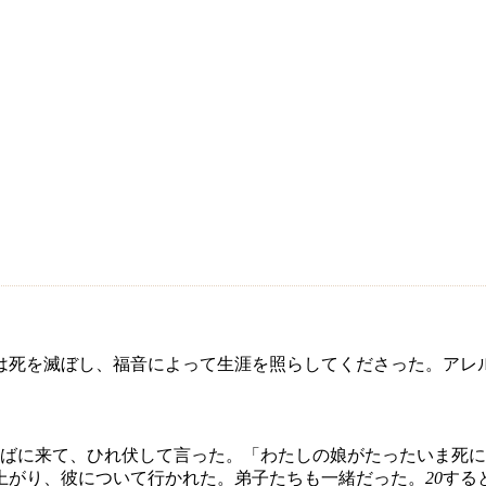
は死を滅ぼし、福音によって生涯を照らしてくださった。アレ
ばに来て、ひれ伏して言った。「わたしの娘がたったいま死に
上がり、彼について行かれた。弟子たちも一緒だった。
20
する