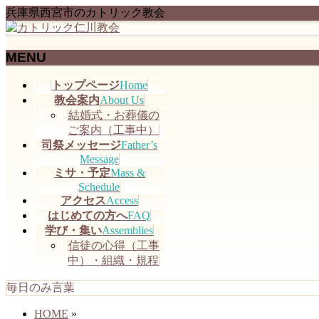
兵庫県西宮市のカトリック教会
MENU
メ
トップページ
Home
ニ
教会案内
About Us
ュ
結婚式・お葬儀の
ー
ご案内（工事中）
を
司祭メッセージ
Father’s
飛
Message
ミサ・予定
Mass &
ば
Schedule
す
アクセス
Access
はじめての方へ
FAQ
学び・集い
Assemblies
信徒の心得（工事
中）・組織・規程
毎日のみ言葉
HOME
»