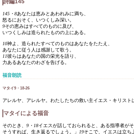
詩編145
145・8
あなたは恵みとあわれみに満ち、
怒るにおそく、いつくしみ深い。
9
その恵みはすべてのものに及び、
いつくしみは造られたものの上にある。
10
神よ、造られたすべてのものはあなたをたたえ、
あなたに従う人は感謝して歌う。
11
彼らはあなたの国の栄光を語り、
力あるあなたのわざを告げる。
福音朗読
マタイ9・18-26
アレルヤ、アレルヤ。わたしたちの救い主イエス・キリスト
マタイによる福音
そのとき、
9・18
イエスが話しておられると、ある指導者がそ
そうすれば、生き返るでしょう。」
19
そこで、イエスは立ち