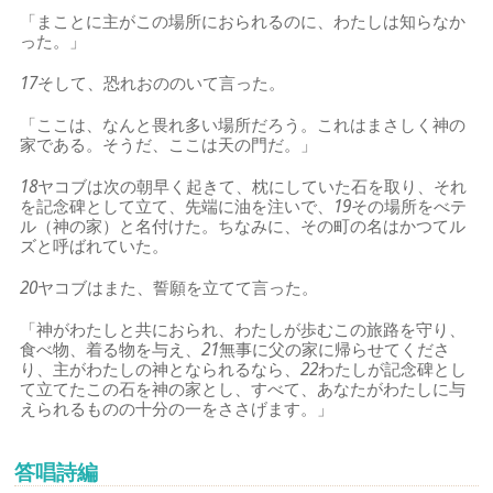
「まことに主がこの場所におられるのに、わたしは知らなか
った。」
17
そして、恐れおののいて言った。
「ここは、なんと畏れ多い場所だろう。これはまさしく神の
家である。そうだ、ここは天の門だ。」
18
ヤコブは次の朝早く起きて、枕にしていた石を取り、それ
を記念碑として立て、先端に油を注いで、
19
その場所をべテ
ル（神の家）と名付けた。ちなみに、その町の名はかつてル
ズと呼ばれていた。
20
ヤコブはまた、誓願を立てて言った。
「神がわたしと共におられ、わたしが歩むこの旅路を守り、
食べ物、着る物を与え、
21
無事に父の家に帰らせてくださ
り、主がわたしの神となられるなら、
22
わたしが記念碑とし
て立てたこの石を神の家とし、すべて、あなたがわたしに与
えられるものの十分の一をささげます。」
答唱詩編