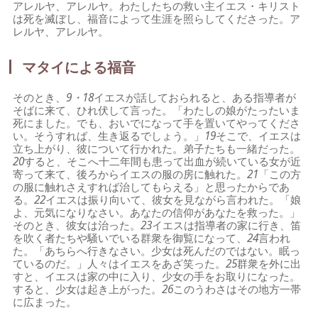
アレルヤ、アレルヤ。わたしたちの救い主イエス・キリスト
は死を滅ぼし、福音によって生涯を照らしてくださった。ア
レルヤ、アレルヤ。
マタイによる福音
そのとき、
9・18
イエスが話しておられると、ある指導者が
そばに来て、ひれ伏して言った。「わたしの娘がたったいま
死にました。でも、おいでになって手を置いてやってくださ
い。そうすれば、生き返るでしょう。」
19
そこで、イエスは
立ち上がり、彼について行かれた。弟子たちも一緒だった。
20
すると、そこへ十二年間も患って出血が続いている女が近
寄って来て、後ろからイエスの服の房に触れた。
21
「この方
の服に触れさえすれば治してもらえる」と思ったからであ
る。
22
イエスは振り向いて、彼女を見ながら言われた。「娘
よ、元気になりなさい。あなたの信仰があなたを救った。」
そのとき、彼女は治った。
23
イエスは指導者の家に行き、笛
を吹く者たちや騒いでいる群衆を御覧になって、
24
言われ
た。「あちらへ行きなさい。少女は死んだのではない。眠っ
ているのだ。」人々はイエスをあざ笑った。
25
群衆を外に出
すと、イエスは家の中に入り、少女の手をお取りになった。
すると、少女は起き上がった。
26
このうわさはその地方一帯
に広まった。