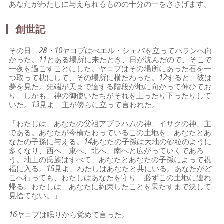
あなたがわたしに与えられるものの十分の一をささげます。
創世記
その日、
28・10
ヤコブはべエル・シェバを立ってハランへ向
かった。
11
とある場所に来たとき、日が沈んだので、そこで
一夜を過ごすことにした。ヤコブはその場所にあった石を一
つ取って枕にして、その場所に横たわった。
12
すると、彼は
夢を見た。先端が天まで達する階段が地に向かって伸びてお
り、しかも、神の御使いたちがそれを上ったり下ったりして
いた。
13
見よ、主が傍らに立って言われた。
「わたしは、あなたの父祖アブラハムの神、イサクの神、主
である。あなたが今横たわっているこの土地を、あなたとあ
なたの子孫に与える。
14
あなたの子孫は大地の砂粒のように
多くなり、西へ、東へ、北へ、南へと広がっていくであろ
う。地上の氏族はすべて、あなたとあなたの子孫によって祝
福に入る。
15
見よ、わたしはあなたと共にいる。あなたがど
こへ行っても、わたしはあなたを守り、必ずこの土地に連れ
帰る。わたしは、あなたに約束したことを果たすまで決して
見捨てない。」
16
ヤコブは眠りから覚めて言った。