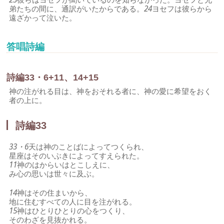
弟たちの間に、通訳がいたからである。
24
ヨセフは彼らから
遠ざかって泣いた。
答唱詩編
詩編33・6+11、14+15
神の注がれる目は、神をおそれる者に、神の愛に希望をおく
者の上に。
詩編33
33・6
天は神のことばによってつくられ、
星座はそのいぶきによってすえられた。
11
神のはからいはとこしえに、
み心の思いは世々に及ぶ。
14
神はその住まいから、
地に住むすべての人に目を注がれる。
15
神はひとりひとりの心をつくり、
そのわざを見抜かれる。