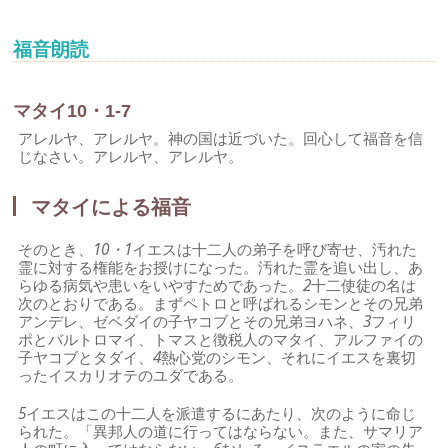
福音朗読
マタイ10・1-7
アレルヤ、アレルヤ。神の国は近づいた。回心して福音を信
じなさい。アレルヤ、アレルヤ。
マタイによる福音
そのとき、
10・1
イエスは十二人の弟子を呼び寄せ、汚れた
霊に対する権能をお授けになった。汚れた霊を追い出し、あ
らゆる病気や患いをいやすためであった。
2
十二使徒の名は
次のとおりである。まずペトロと呼ばれるシモンとその兄弟
アンデレ、ゼベダイの子ヤコブとその兄弟ヨハネ、
3
フィリ
ポとバルトロマイ、トマスと徴税人のマタイ、アルファイの
子ヤコブとタダイ、
4
熱心党のシモン、それにイエスを裏切
ったイスカリオテのユダである。
5
イエスはこの十二人を派遣するにあたり、次のように命じ
られた。「異邦人の道に行ってはならない。また、サマリア