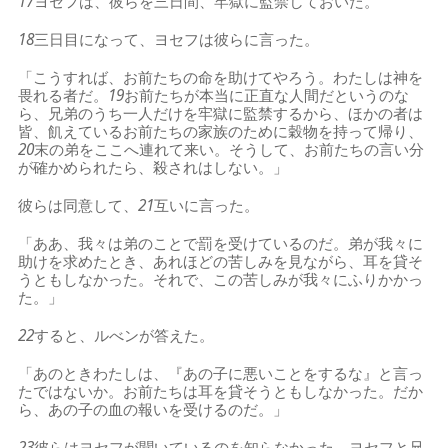
17
ヨセフは、彼らを三日間、牢獄に監禁しておいた。
18
三日目になって、ヨセフは彼らに言った。
「こうすれば、お前たちの命を助けてやろう。わたしは神を
畏れる者だ。
19
お前たちが本当に正直な人間だというのな
ら、兄弟のうち一人だけを牢獄に監禁するから、ほかの者は
皆、飢えているお前たちの家族のために穀物を持って帰り、
20
末の弟をここへ連れて来い。そうして、お前たちの言い分
が確かめられたら、殺されはしない。」
彼らは同意して、
21
互いに言った。
「ああ、我々は弟のことで罰を受けているのだ。弟が我々に
助けを求めたとき、あれほどの苦しみを見ながら、耳を貸そ
うともしなかった。それで、この苦しみが我々にふりかかっ
た。」
22
すると、ルべンが答えた。
「あのときわたしは、『あの子に悪いことをするな』と言っ
たではないか。お前たちは耳を貸そうともしなかった。だか
ら、あの子の血の報いを受けるのだ。」
23
彼らはヨセフが聞いているのを知らなかった。ヨセフと兄