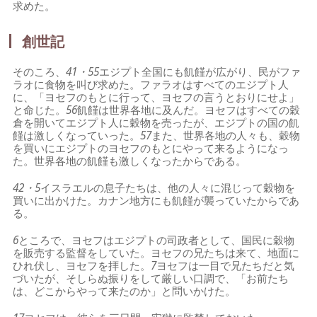
求めた。
創世記
そのころ、
41・55
エジプト全国にも飢饉が広がり、民がファ
ラオに食物を叫び求めた。ファラオはすべてのエジプト人
に、「ヨセフのもとに行って、ヨセフの言うとおりにせよ」
と命じた。
56
飢饉は世界各地に及んだ。ヨセフはすべての穀
倉を開いてエジプト人に穀物を売ったが、エジプトの国の飢
饉は激しくなっていった。
57
また、世界各地の人々も、穀物
を買いにエジプトのヨセフのもとにやって来るようになっ
た。世界各地の飢饉も激しくなったからである。
42・5
イスラエルの息子たちは、他の人々に混じって穀物を
買いに出かけた。カナン地方にも飢饉が襲っていたからであ
る。
6
ところで、ヨセフはエジプトの司政者として、国民に穀物
を販売する監督をしていた。ヨセフの兄たちは来て、地面に
ひれ伏し、ヨセフを拝した。
7
ヨセフは一目で兄たちだと気
づいたが、そしらぬ振りをして厳しい口調で、「お前たち
は、どこからやって来たのか」と問いかけた。