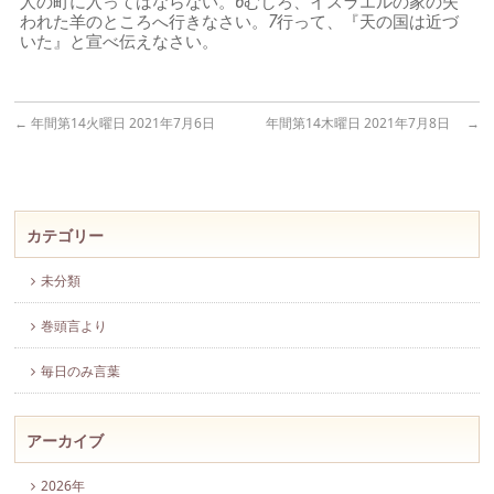
人の町に入ってはならない。
6
むしろ、イスラエルの家の失
われた羊のところへ行きなさい。
7
行って、『天の国は近づ
いた』と宣べ伝えなさい。
←
年間第14火曜日 2021年7月6日
年間第14木曜日 2021年7月8日
→
カテゴリー
未分類
巻頭言より
毎日のみ言葉
アーカイブ
2026年