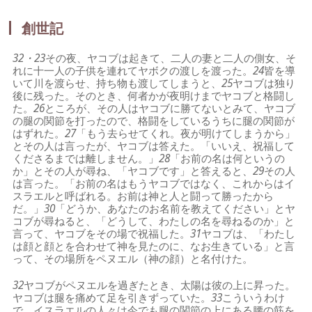
創世記
32・23
その夜、ヤコブは起きて、二人の妻と二人の側女、そ
れに十一人の子供を連れてヤボクの渡しを渡った。
24
皆を導
いて川を渡らせ、持ち物も渡してしまうと、
25
ヤコブは独り
後に残った。そのとき、何者かが夜明けまでヤコブと格闘し
た。
26
ところが、その人はヤコブに勝てないとみて、ヤコブ
の腿の関節を打ったので、格闘をしているうちに腿の関節が
はずれた。
27
「もう去らせてくれ。夜が明けてしまうから」
とその人は言ったが、ヤコブは答えた。「いいえ、祝福して
くださるまでは離しません。」
28
「お前の名は何というの
か」とその人が尋ね、「ヤコブです」と答えると、
29
その人
は言った。「お前の名はもうヤコブではなく、これからはイ
スラエルと呼ばれる。お前は神と人と闘って勝ったから
だ。」
30
「どうか、あなたのお名前を教えてください」とヤ
コブが尋ねると、「どうして、わたしの名を尋ねるのか」と
言って、ヤコブをその場で祝福した。
31
ヤコブは、「わたし
は顔と顔とを合わせて神を見たのに、なお生きている」と言
って、その場所をペヌエル（神の顔）と名付けた。
32
ヤコブがペヌエルを過ぎたとき、太陽は彼の上に昇った。
ヤコブは腿を痛めて足を引きずっていた。
33
こういうわけ
で、イスラエルの人々は今でも腿の関節の上にある腰の筋を