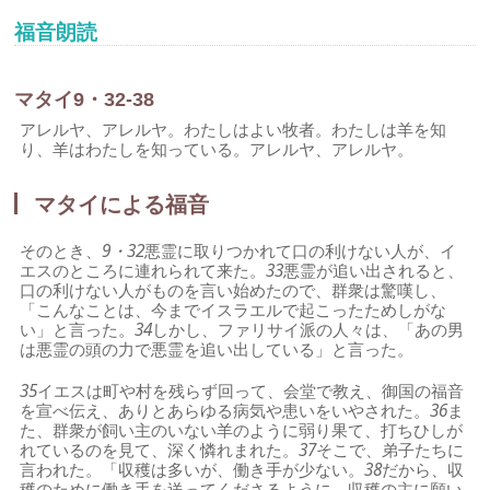
福音朗読
マタイ9・32-38
アレルヤ、アレルヤ。わたしはよい牧者。わたしは羊を知
り、羊はわたしを知っている。アレルヤ、アレルヤ。
マタイによる福音
そのとき、
9・32
悪霊に取りつかれて口の利けない人が、イ
エスのところに連れられて来た。
33
悪霊が追い出されると、
口の利けない人がものを言い始めたので、群衆は驚嘆し、
「こんなことは、今までイスラエルで起こったためしがな
い」と言った。
34
しかし、ファリサイ派の人々は、「あの男
は悪霊の頭の力で悪霊を追い出している」と言った。
35
イエスは町や村を残らず回って、会堂で教え、御国の福音
を宣べ伝え、ありとあらゆる病気や患いをいやされた。
36
ま
た、群衆が飼い主のいない羊のように弱り果て、打ちひしが
れているのを見て、深く憐れまれた。
37
そこで、弟子たちに
言われた。「収穫は多いが、働き手が少ない。
38
だから、収
穫のために働き手を送ってくださるように、収穫の主に願い