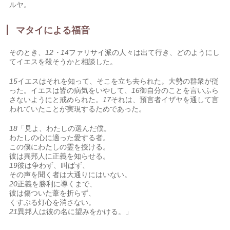
ルヤ。
マタイによる福音
そのとき、
12・14
ファリサイ派の人々は出て行き、どのようにし
てイエスを殺そうかと相談した。
15
イエスはそれを知って、そこを立ち去られた。大勢の群衆が従
った。イエスは皆の病気をいやして、
16
御自分のことを言いふら
さないようにと戒められた。
17
それは、預言者イザヤを通して言
われていたことが実現するためであった。
18
「見よ、わたしの選んだ僕。
わたしの心に適った愛する者。
この僕にわたしの霊を授ける。
彼は異邦人に正義を知らせる。
19
彼は争わず、叫ばず、
その声を聞く者は大通りにはいない。
20
正義を勝利に導くまで、
彼は傷ついた葦を折らず、
くすぶる灯心を消さない。
21
異邦人は彼の名に望みをかける。」