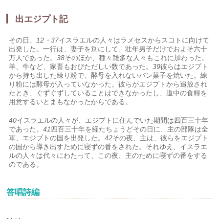
出エジプト記
その日、
12・37
イスラエルの人々はラメセスからスコトに向けて
出発した。一行は、妻子を別にして、壮年男子だけでおよそ六十
万人であった。
38
そのほか、種々雑多な人々もこれに加わった。
羊、牛など、家畜もおびただしい数であった。
39
彼らはエジプト
から持ち出した練り粉で、酵母を入れないパン菓子を焼いた。練
り粉には酵母が入っていなかった。彼らがエジプトから追放され
たとき、ぐずぐずしていることはできなかったし、道中の食糧を
用意するいとまもなかったからである。
40
イスラエルの人々が、エジプトに住んでいた期間は四百三十年
であった。
41
四百三十年を経たちょうどその日に、主の部隊は全
軍、エジプトの国を出発した。
42
その夜、主は、彼らをエジプト
の国から導き出すために寝ずの番をされた。それゆえ、イスラエ
ルの人々は代々にわたって、この夜、主のために寝ずの番をする
のである。
答唱詩編