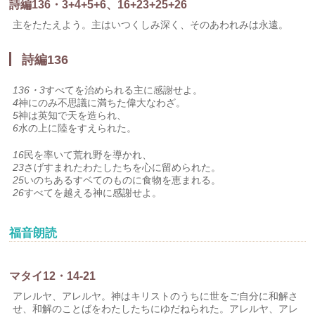
詩編136・3+4+5+6、16+23+25+26
主をたたえよう。主はいつくしみ深く、そのあわれみは永遠。
詩編136
136・3
すべてを治められる主に感謝せよ。
4
神にのみ不思議に満ちた偉大なわざ。
5
神は英知で天を造られ、
6
水の上に陸をすえられた。
16
民を率いて荒れ野を導かれ、
23
さげすまれたわたしたちを心に留められた。
25
いのちあるすベてのものに食物を恵まれる。
26
すべてを越える神に感謝せよ。
福音朗読
マタイ12・14-21
アレルヤ、アレルヤ。神はキリストのうちに世をご自分に和解さ
せ、和解のことばをわたしたちにゆだねられた。アレルヤ、アレ