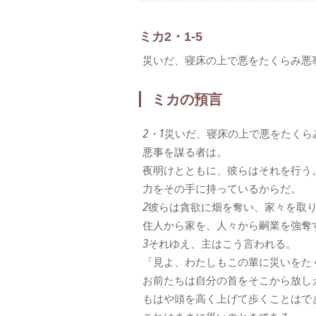
ミカ2・1-5
災いだ、寝床の上で悪をたくらみ悪
ミカの預言
2・1
災いだ、寝床の上で悪をたくら
悪事を謀る者は。
夜明けとともに、彼らはそれを行う
力をその手に持っているからだ。
2
彼らは貪欲に畑を奪い、家々を取
住人から家を、人々から嗣業を強奪
3
それゆえ、主はこう言われる。
「見よ、わたしもこの輩に災いをた
お前たちは自分の首をそこから放し
もはや頭を高く上げて歩くことはで