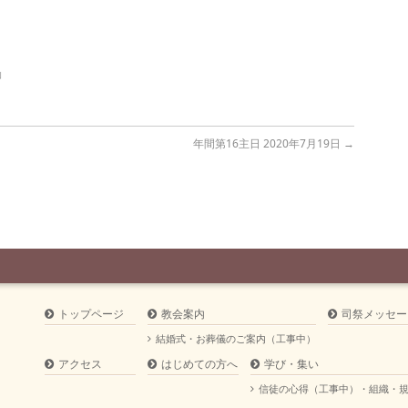
」
年間第16主日 2020年7月19日
→
トップページ
教会案内
司祭メッセー
結婚式・お葬儀のご案内（工事中）
アクセス
はじめての方へ
学び・集い
信徒の心得（工事中）・組織・