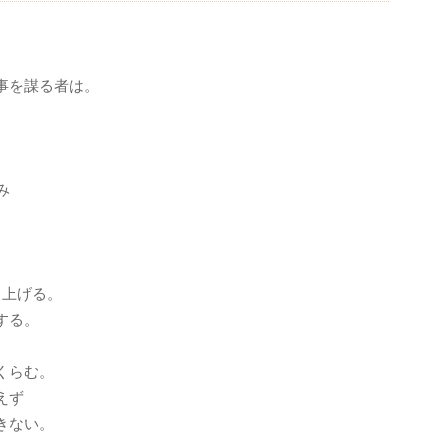
事を謀る者は。
み
。
り上げる。
する。
くらむ。
えず
きない。