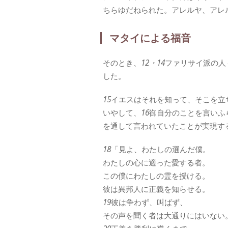
ちらゆだねられた。アレルヤ、アレ
マタイによる福音
そのとき、
12・14
ファリサイ派の人
した。
15
イエスはそれを知って、そこを立
いやして、
16
御自分のことを言いふ
を通して言われていたことが実現す
18
「見よ、わたしの選んだ僕。
わたしの心に適った愛する者。
この僕にわたしの霊を授ける。
彼は異邦人に正義を知らせる。
19
彼は争わず、叫ばず、
その声を聞く者は大通りにはいない