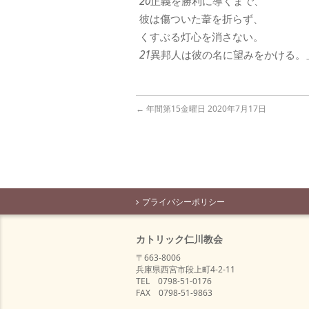
20
正義を勝利に導くまで、
彼は傷ついた葦を折らず、
くすぶる灯心を消さない。
21
異邦人は彼の名に望みをかける。
←
年間第15金曜日 2020年7月17日
プライバシーポリシー
カトリック仁川教会
〒663-8006
兵庫県西宮市段上町4-2-11
TEL 0798-51-0176
FAX 0798-51-9863