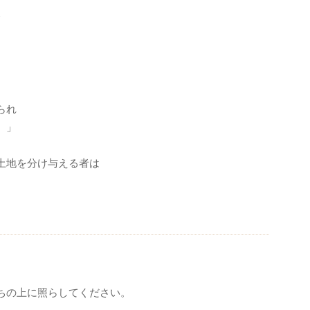
て
。
られ
。」
土地を分け与える者は
ちの上に照らしてください。