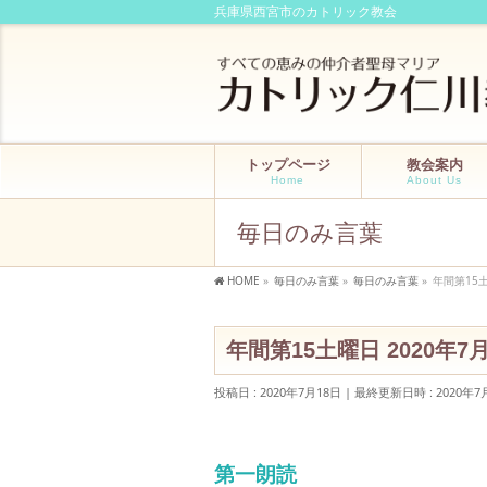
兵庫県西宮市のカトリック教会
トップページ
教会案内
Home
About Us
毎日のみ言葉
HOME
»
毎日のみ言葉
»
毎日のみ言葉
»
年間第15土
年間第15土曜日 2020年7月
投稿日 : 2020年7月18日
最終更新日時 : 2020年7
第一朗読