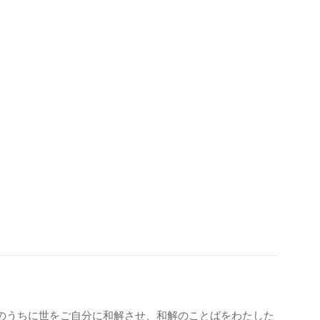
、
。
、
のうちに世をご自分に和解させ、和解のことばをわたした