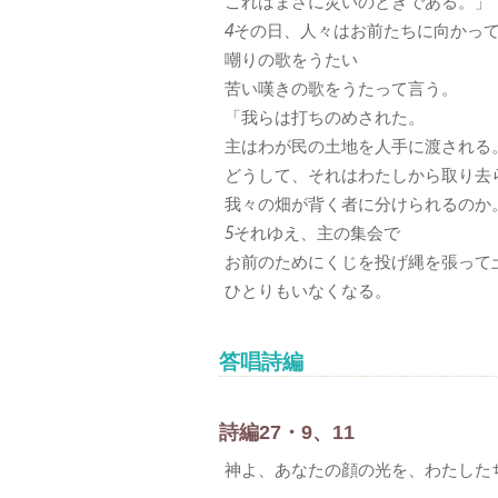
これはまさに災いのときである。」
4
その日、人々はお前たちに向かっ
嘲りの歌をうたい
苦い嘆きの歌をうたって言う。
「我らは打ちのめされた。
主はわが民の土地を人手に渡される
どうして、それはわたしから取り去
我々の畑が背く者に分けられるのか
5
それゆえ、主の集会で
お前のためにくじを投げ縄を張って
ひとりもいなくなる。
答唱詩編
詩編27・9、11
神よ、あなたの顔の光を、わたした