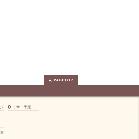
PAGETOP
ジ
ミサ・予定
規程