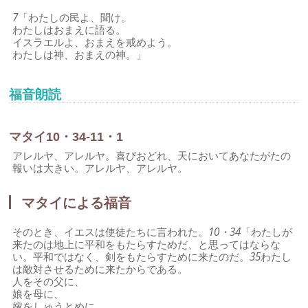
7
「わたしの民よ、聞け。
わたしはおまえに語る。
イスラエルよ、おまえを戒めよう。
わたしは神、おまえの神。」
福音朗読
マタイ10・34-11・1
アレルヤ、アレルヤ。喜びおどれ、天においてあなたがたの
報いは大きい。アレルヤ、アレルヤ。
マタイによる福音
そのとき、イエスは使徒たちに言われた。
10・34
「わたしが
来たのは地上に平和をもたらすためだ、と思ってはならな
い。平和ではなく、剣をもたらすために来たのだ。
35
わたし
は敵対させるために来たからである。
人をその父に、
娘を母に、
嫁をしゅうとめに。