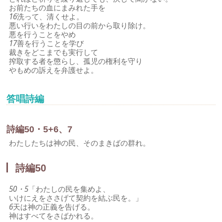
お前たちの血にまみれた手を
16
洗って、清くせよ。
悪い行いをわたしの目の前から取り除け。
悪を行うことをやめ
17
善を行うことを学び
裁きをどこまでも実行して
搾取する者を懲らし、孤児の権利を守り
やもめの訴えを弁護せよ。
答唱詩編
詩編50・5+6、7
わたしたちは神の民、そのまきばの群れ。
詩編50
50・5
「わたしの民を集めよ、
いけにえをささげて契約を結ぶ民を。」
6
天は神の正義を告げる。
神はすべてをさばかれる。