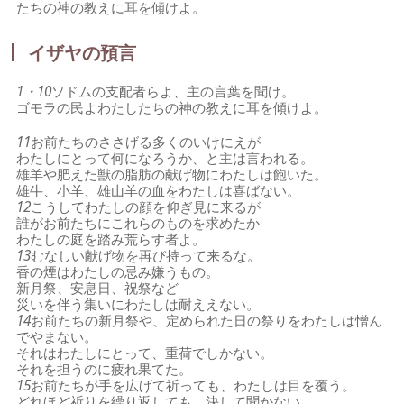
たちの神の教えに耳を傾けよ。
イザヤの預言
1・10
ソドムの支配者らよ、主の言葉を聞け。
ゴモラの民よわたしたちの神の教えに耳を傾けよ。
11
お前たちのささげる多くのいけにえが
わたしにとって何になろうか、と主は言われる。
雄羊や肥えた獣の脂肪の献げ物にわたしは飽いた。
雄牛、小羊、雄山羊の血をわたしは喜ばない。
12
こうしてわたしの顔を仰ぎ見に来るが
誰がお前たちにこれらのものを求めたか
わたしの庭を踏み荒らす者よ。
13
むなしい献げ物を再び持って来るな。
香の煙はわたしの忌み嫌うもの。
新月祭、安息日、祝祭など
災いを伴う集いにわたしは耐ええない。
14
お前たちの新月祭や、定められた日の祭りをわたしは憎ん
でやまない。
それはわたしにとって、重荷でしかない。
それを担うのに疲れ果てた。
15
お前たちが手を広げて祈っても、わたしは目を覆う。
どれほど祈りを繰り返しても、決して聞かない。