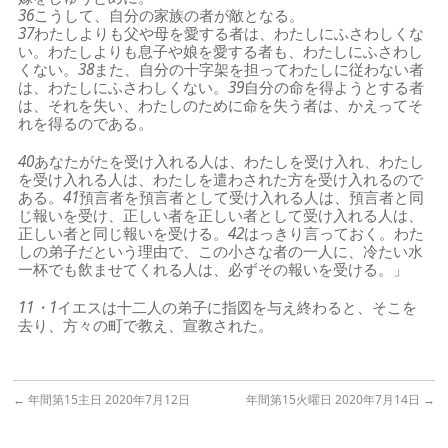
36
こうして、自分の家族の者が敵となる。
37
わたしよりも父や母を愛する者は、わたしにふさわしくな
い。わたしよりも息子や娘を愛する者も、わたしにふさわし
くない。
38
また、自分の十字架を担ってわたしに従わない者
は、わたしにふさわしくない。
39
自分の命を得ようとする者
は、それを失い、わたしのために命を失う者は、かえってそ
れを得るのである。
40
あなたがたを受け入れる人は、わたしを受け入れ、わたし
を受け入れる人は、わたしを遣わされた方を受け入れるので
ある。
41
預言者を預言者として受け入れる人は、預言者と同
じ報いを受け、正しい者を正しい者として受け入れる人は、
正しい者と同じ報いを受ける。
42
はっきり言っておく。わた
しの弟子だという理由で、この小さな者の一人に、冷たい水
一杯でも飲ませてくれる人は、必ずその報いを受ける。」
11・1
イエスは十二人の弟子に指図を与え終わると、そこを
去り、方々の町で教え、宣教された。
←
年間第15主日 2020年7月12日
年間第15火曜日 2020年7月14日
→