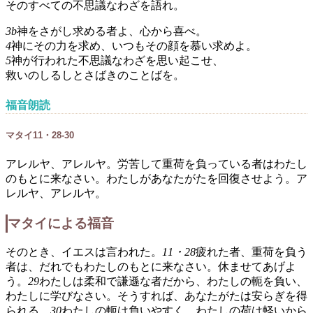
そのすべての不思議なわざを語れ。
3b
神をさがし求める者よ、心から喜べ。
4
神にその力を求め、いつもその顔を慕い求めよ。
5
神が行われた不思議なわざを思い起こせ、
救いのしるしとさばきのことばを。
福音朗読
マタイ11・28-30
アレルヤ、アレルヤ。労苦して重荷を負っている者はわたし
のもとに来なさい。わたしがあなたがたを回復させよう。ア
レルヤ、アレルヤ。
マタイによる福音
そのとき、イエスは言われた。
11・28
疲れた者、重荷を負う
者は、だれでもわたしのもとに来なさい。休ませてあげよ
う。
29
わたしは柔和で謙遜な者だから、わたしの軛を負い、
わたしに学びなさい。そうすれば、あなたがたは安らぎを得
られる。
30
わたしの軛は負いやすく、わたしの荷は軽いから