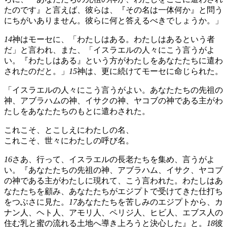
たのです』と言えば、彼らは、『その名は一体何か』と問う
にちがいありません。彼らに何と答えるべきでしょうか。」
14
神はモーセに、「わたしはある。わたしはあるという者
だ」と言われ、また、「イスラエルの人々にこう言うがよ
い。『わたしはある』という方がわたしをあなたたちに遣わ
されたのだと。」
15
神は、更に続けてモーセに命じられた。
「イスラエルの人々にこう言うがよい。あなたたちの先祖の
神、アブラハムの神、イサクの神、ヤコブの神である主がわ
たしをあなたたちのもとに遣わされた。
これこそ、とこしえにわたしの名、
これこそ、世々にわたしの呼び名。
16
さあ、行って、イスラエルの長老たちを集め、言うがよ
い。『あなたたちの先祖の神、アブラハム、イサク、ヤコブ
の神である主がわたしに現れて、こう言われた。わたしはあ
なたたちを顧み、あなたたちがエジプトで受けてきた仕打ち
をつぶさに見た。
17
あなたたちを苦しみのエジプトから、カ
ナン人、ヘト人、アモリ人、ペリジ人、ヒビ人、エブス人の
住む乳と蜜の流れる土地へ導き上ろうと決心した』と。
18
彼