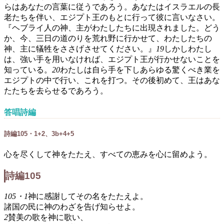
らはあなたの言葉に従うであろう。あなたはイスラエルの長
老たちを伴い、エジプト王のもとに行って彼に言いなさい。
『ヘブライ人の神、主がわたしたちに出現されました。どう
か、今、三日の道のりを荒れ野に行かせて、わたしたちの
神、主に犠牲をささげさせてください。』
19
しかしわたし
は、強い手を用いなければ、エジプト王が行かせないことを
知っている。
20
わたしは自ら手を下しあらゆる驚くべき業を
エジプトの中で行い、これを打つ。その後初めて、王はあな
たたちを去らせるであろう。
答唱詩編
詩編105・1+2、3b+4+5
心を尽くして神をたたえ、すべての恵みを心に留めよう。
詩編105
105・1
神に感謝してその名をたたえよ。
諸国の民に神のわざを告げ知らせよ。
2
賛美の歌を神に歌い、