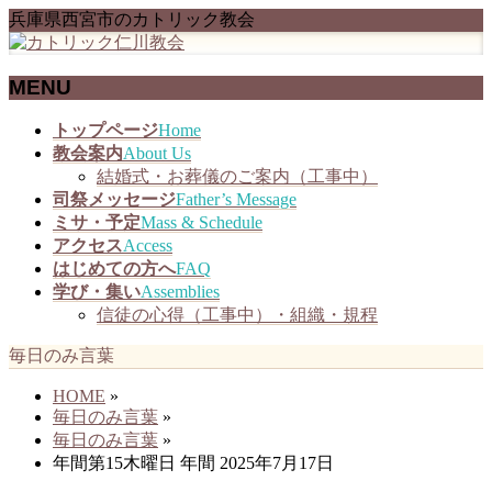
兵庫県西宮市のカトリック教会
MENU
メ
トップページ
Home
ニ
教会案内
About Us
ュ
結婚式・お葬儀のご案内（工事中）
ー
司祭メッセージ
Father’s Message
を
ミサ・予定
Mass & Schedule
飛
アクセス
Access
ば
はじめての方へ
FAQ
す
学び・集い
Assemblies
信徒の心得（工事中）・組織・規程
毎日のみ言葉
HOME
»
毎日のみ言葉
»
毎日のみ言葉
»
年間第15木曜日 年間 2025年7月17日