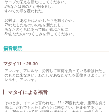
ヤコブの栄えを新たにしてください。
3
あなたは民のとがをゆるし、
すべての罪を覆われた。
5a
神よ、あなたはわたしたちを救うかた。
7b
わたしたちのいのちを新たにし、
あなたのうちにあって民が喜ぶために、
8a
あなたのいつくしみを示してください。
福音朗読
マタイ11・28-30
アレルヤ、アレルヤ。労苦して重荷を負っている者はわたし
のもとに来なさい。わたしがあなたがたを回復させよう。ア
レルヤ、アレルヤ。
マタイによる福音
そのとき、イエスは言われた。
11・28
疲れた者、重荷を負う
者は、だれでもわたしのもとに来なさい。休ませてあげよ
う。
29
わたしは柔和で謙遜な者だから、わたしの軛を負い、