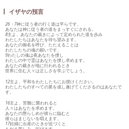
イザヤの預言
26・7
神に従う者の行く道は平らです。
あなたは神に従う者の道をまっすぐにされる。
8
主よ、あなたの裁きによって定められた道を歩み
わたしたちはあなたを待ち望みます。
あなたの御名を呼び、たたえることは
わたしたちの魂の願いです。
9
わたしの魂は夜あなたを捜し
わたしの中で霊はあなたを捜し求めます。
あなたの裁きが地に行われるとき
世界に住む人々は正しさを学ぶでしょう。
12
主よ、平和をわたしたちにお授けください。
わたしたちのすべての業を成し遂げてくださるのはあなたで
す。
16
主よ、苦難に襲われると
人々はあなたを求めます。
あなたの懲らしめが彼らに臨むと
彼らはまじないを唱えます。
17
妊婦に出産のときが近づくと
もだえ苦しみ、叫びます。