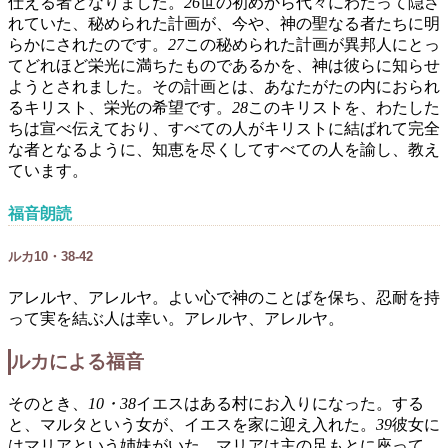
仕える者となりました。
26
世の初めから代々にわたって隠さ
れていた、秘められた計画が、今や、神の聖なる者たちに明
らかにされたのです。
27
この秘められた計画が異邦人にとっ
てどれほど栄光に満ちたものであるかを、神は彼らに知らせ
ようとされました。その計画とは、あなたがたの内におられ
るキリスト、栄光の希望です。
28
このキリストを、わたした
ちは宣べ伝えており、すべての人がキリストに結ばれて完全
な者となるように、知恵を尽くしてすべての人を諭し、教え
ています。
福音朗読
ルカ10・38-42
アレルヤ、アレルヤ。よい心で神のことばを保ち、忍耐を持
って実を結ぶ人は幸い。アレルヤ、アレルヤ。
ルカによる福音
そのとき、
10・38
イエスはある村にお入りになった。する
と、マルタという女が、イエスを家に迎え入れた。
39
彼女に
はマリアという姉妹がいた。マリアは主の足もとに座って、