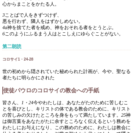
心からまことをかたる人。
3
ことばで人をきずつけず、
悪を行わず、隣人をはずかしめない。
4a
神を捨てた者を戒め、神をおそれる者をとうとぶ。
6
このようにふるまう人はとこしえにゆらぐことがない。
第二朗読
コロサイ1・24-28
世の初めから隠されていた秘められた計画が、今や、聖なる
者たちに明らかにされた
使徒パウロのコロサイの教会への手紙
皆さん、
1・24
今やわたしは、あなたがたのために苦しむこ
とを喜びとし、キリストの体である教会のために、キリスト
の苦しみの欠けたところを身をもって満たしています。
25
神
は御言葉をあなたがたに余すところなく伝えるという務めを
わたしにお与えになり、この務めのために、わたしは教会に