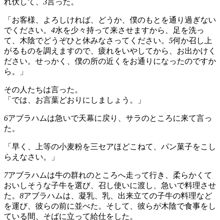
れ伏して、
3
言った。
「お客様、よろしければ、どうか、僕のもとを通り過ぎない
でください。
4
水を少々持って来させますから、足を洗っ
て、木陰でどうぞひと休みなさってください。
5
何か召し上
がるものを調えますので、疲れをいやしてから、お出かけく
ださい。せっかく、僕の所の近くをお通りになったのですか
ら。」
その人たちは言った。
「では、お言葉どおりにしましょう。」
6
アブラハムは急いで天幕に戻り、サラのところに来て言っ
た。
「早く、上等の小麦粉を三セアほどこねて、パン菓子をこし
らえなさい。」
7
アブラハムは牛の群れのところへ走って行き、柔らかくて
おいしそうな子牛を選び、召し使いに渡し、急いで料理させ
た。
8
アブラハムは、凝乳、乳、出来立ての子牛の料理など
を運び、彼らの前に並べた。そして、彼らが木陰で食事をし
ている間、そばに立って給仕をした。