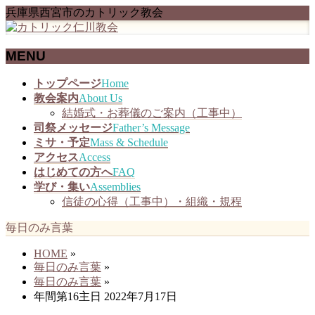
兵庫県西宮市のカトリック教会
MENU
メ
トップページ
Home
ニ
教会案内
About Us
ュ
結婚式・お葬儀のご案内（工事中）
ー
司祭メッセージ
Father’s Message
を
ミサ・予定
Mass & Schedule
飛
アクセス
Access
ば
はじめての方へ
FAQ
す
学び・集い
Assemblies
信徒の心得（工事中）・組織・規程
毎日のみ言葉
HOME
»
毎日のみ言葉
»
毎日のみ言葉
»
年間第16主日 2022年7月17日