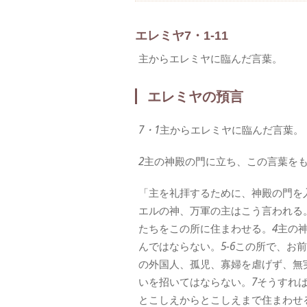
エレミヤ7・1-11
主からエレミヤに臨んだ言葉。
エレミヤの預言
7・1
主からエレミヤに臨んだ言葉。
2
主の神殿の門に立ち、この言葉を
「主を礼拝するために、神殿の門を
エルの神、万軍の主はこう言われる
たちをこの所に住まわせる。
4
主の
んではならない。
5
‐
6
この所で、お前
の外国人、孤児、寡婦を虐げず、無
いを招いてはならない。
7
そうすれ
とこしえからとこしえまで住まわせ