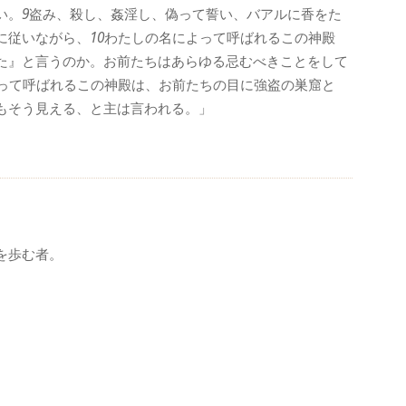
い。
9
盗み、殺し、姦淫し、偽って誓い、バアルに香をた
に従いながら、
10
わたしの名によって呼ばれるこの神殿
た』と言うのか。お前たちはあらゆる忌むべきことをして
って呼ばれるこの神殿は、お前たちの目に強盗の巣窟と
もそう見える、と主は言われる。」
を歩む者。