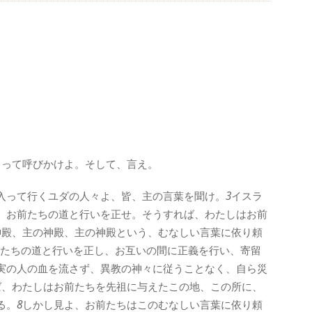
もって呼びかけよ。そして、言え。
入って行くユダの人々よ、皆、主の言葉を聞け。
3
イスラ
。お前たちの道と行いを正せ。そうすれば、わたしはお前
神殿、主の神殿、主の神殿という、むなしい言葉に依り頼
たちの道と行いを正し、お互いの間に正義を行い、寄留
実の人の血を流さず、異教の神々に従うことなく、自ら災
ば、わたしはお前たちを先祖に与えたこの地、この所に、
る。
8
しかし見よ、お前たちはこのむなしい言葉に依り頼