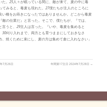
いた。
25
人々が眠っている間に、敵が来て、麦の中に毒
ってみると、毒麦も現れた。
27
僕たちが主人のところに
良い種をお蒔きになったではありませんか。どこから毒麦
『敵の仕業だ』と言った。そこで、僕たちが、『では、
と言うと、
29
主人は言った。『いや、毒麦を集めると
。
30
刈り入れまで、両方とも育つままにしておきなさ
め、焼くために束にし、麦の方は集めて倉に入れなさい」
」
年7月26日
年間第17主日 2024年7月28日
→