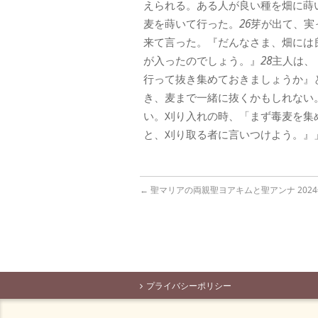
えられる。ある人が良い種を畑に蒔
麦を蒔いて行った。
26
芽が出て、実
来て言った。『だんなさま、畑には
が入ったのでしょう。』
28
主人は、
行って抜き集めておきましょうか』
き、麦まで一緒に抜くかもしれない
い。刈り入れの時、「まず毒麦を集
と、刈り取る者に言いつけよう。』
←
聖マリアの両親聖ヨアキムと聖アンナ 2024
プライバシーポリシー