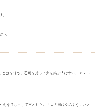
。
り、
ない。
ことばを保ち、忍耐を持って実を結ぶ人は幸い。アレル
とえを持ち出して言われた。「天の国は次のようにたと