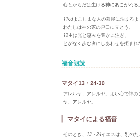
心とからだは生ける神にあこがれる
11cd
よこしまな人の幕屋に泊まるよ
わたしは神の家の戸口に立とう。
12
主は光と恵みを豊かに注ぎ、
とがなく歩む者にしあわせを拒まれ
福音朗読
マタイ13・24-30
アレルヤ、アレルヤ。よい心で神の
ヤ、アレルヤ。
マタイによる福音
そのとき、
13・24
イエスは、別のた