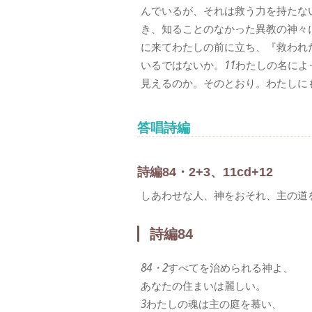
んでいるが、それは救う力を持たな
き、知ることのなかった異教の神々
に来てわたしの前に立ち、『救われ
いるではないか。
11
わたしの名によ
見えるのか。そのとおり。わたしに
答唱詩編
詩編84・2+3、11cd+12
しあわせな人、神をおそれ、主の道
詩編84
84・2
すべてを治められる神よ、
あなたの住まいは麗しい。
3
わたしの魂は主の庭を慕い、