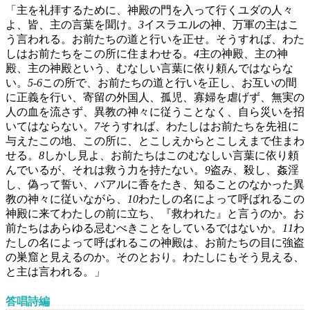
「主を礼拝するために、神殿の門を入って行くユダの人々
よ、皆、主の言葉を聞け。
3
イスラエルの神、万軍の主はこ
う言われる。お前たちの道と行いを正せ。そうすれば、わた
しはお前たちをこの所に住まわせる。
4
主の神殿、主の神
殿、主の神殿という、むなしい言葉に依り頼んではならな
い。
5
‐
6
この所で、お前たちの道と行いを正し、お互いの間
に正義を行い、寄留の外国人、孤児、寡婦を虐げず、無実の
人の血を流さず、異教の神々に従うことなく、自ら災いを招
いてはならない。
7
そうすれば、わたしはお前たちを先祖に
与えたこの地、この所に、とこしえからとこしえまで住まわ
せる。
8
しかし見よ、お前たちはこのむなしい言葉に依り頼
んでいるが、それは救う力を持たない。
9
盗み、殺し、姦淫
し、偽って誓い、バアルに香をたき、知ることのなかった異
教の神々に従いながら、
10
わたしの名によって呼ばれるこの
神殿に来てわたしの前に立ち、『救われた』と言うのか。お
前たちはあらゆる忌むべきことをしているではないか。
11
わ
たしの名によって呼ばれるこの神殿は、お前たちの目に強盗
の巣窟と見えるのか。そのとおり。わたしにもそう見える、
と主は言われる。」
答唱詩編