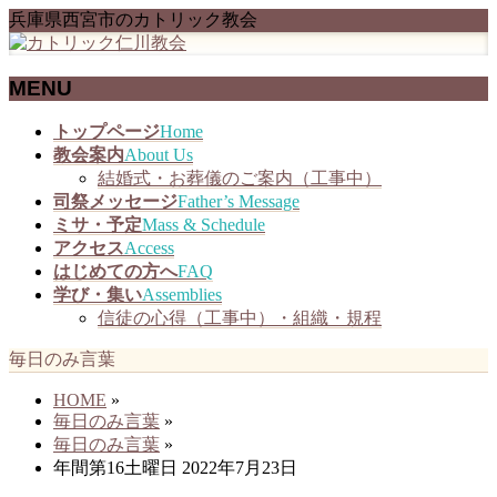
兵庫県西宮市のカトリック教会
MENU
メ
トップページ
Home
ニ
教会案内
About Us
ュ
結婚式・お葬儀のご案内（工事中）
ー
司祭メッセージ
Father’s Message
を
ミサ・予定
Mass & Schedule
飛
アクセス
Access
ば
はじめての方へ
FAQ
す
学び・集い
Assemblies
信徒の心得（工事中）・組織・規程
毎日のみ言葉
HOME
»
毎日のみ言葉
»
毎日のみ言葉
»
年間第16土曜日 2022年7月23日