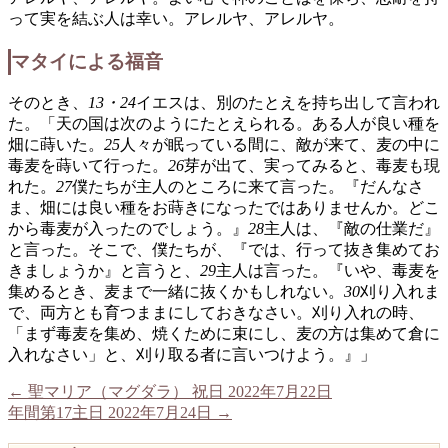
って実を結ぶ人は幸い。アレルヤ、アレルヤ。
マタイによる福音
そのとき、
13・24
イエスは、別のたとえを持ち出して言われ
た。「天の国は次のようにたとえられる。ある人が良い種を
畑に蒔いた。
25
人々が眠っている間に、敵が来て、麦の中に
毒麦を蒔いて行った。
26
芽が出て、実ってみると、毒麦も現
れた。
27
僕たちが主人のところに来て言った。『だんなさ
ま、畑には良い種をお蒔きになったではありませんか。どこ
から毒麦が入ったのでしょう。』
28
主人は、『敵の仕業だ』
と言った。そこで、僕たちが、『では、行って抜き集めてお
きましょうか』と言うと、
29
主人は言った。『いや、毒麦を
集めるとき、麦まで一緒に抜くかもしれない。
30
刈り入れま
で、両方とも育つままにしておきなさい。刈り入れの時、
「まず毒麦を集め、焼くために束にし、麦の方は集めて倉に
入れなさい」と、刈り取る者に言いつけよう。』」
←
聖マリア（マグダラ） 祝日 2022年7月22日
年間第17主日 2022年7月24日
→