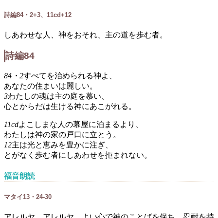
詩編84・2+3、11cd+12
しあわせな人、神をおそれ、主の道を歩む者。
詩編84
84・2
すべてを治められる神よ、
あなたの住まいは麗しい。
3
わたしの魂は主の庭を慕い、
心とからだは生ける神にあこがれる。
11cd
よこしまな人の幕屋に泊まるより、
わたしは神の家の戸口に立とう。
12
主は光と恵みを豊かに注ぎ、
とがなく歩む者にしあわせを拒まれない。
福音朗読
マタイ13・24-30
アレルヤ、アレルヤ。よい心で神のことばを保ち、忍耐を持