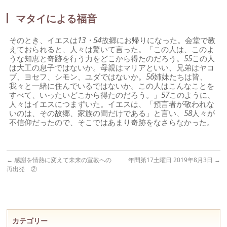
マタイによる福音
そのとき、イエスは
13・54
故郷にお帰りになった。会堂で教
えておられると、人々は驚いて言った。「この人は、このよ
うな知恵と奇跡を行う力をどこから得たのだろう。
55
この人
は大工の息子ではないか。母親はマリアといい、兄弟はヤコ
ブ、ヨセフ、シモン、ユダではないか。
56
姉妹たちは皆、
我々と一緒に住んでいるではないか。この人はこんなことを
すべて、いったいどこから得たのだろう。」
57
このように、
人々はイエスにつまずいた。イエスは、「預言者が敬われな
いのは、その故郷、家族の間だけである」と言い、
58
人々が
不信仰だったので、そこではあまり奇跡をなさらなかった。
←
感謝を情熱に変えて未来の宣教への
年間第17土曜日 2019年8月3日
→
再出発 ②
カテゴリー