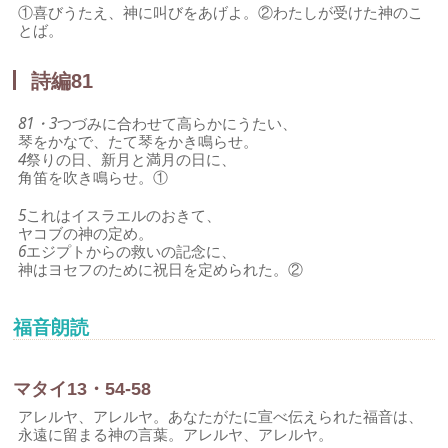
①喜びうたえ、神に叫びをあげよ。②わたしが受けた神のこ
とば。
詩編81
81・3
つづみに合わせて高らかにうたい、
琴をかなで、たて琴をかき鳴らせ。
4
祭りの日、新月と満月の日に、
角笛を吹き鳴らせ。①
5
これはイスラエルのおきて、
ヤコブの神の定め。
6
エジプトからの救いの記念に、
神はヨセフのために祝日を定められた。②
福音朗読
マタイ13・54-58
アレルヤ、アレルヤ。あなたがたに宣べ伝えられた福音は、
永遠に留まる神の言葉。アレルヤ、アレルヤ。