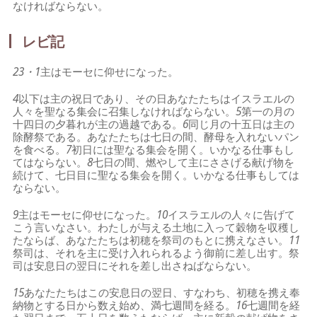
なければならない。
レビ記
23・1
主はモーセに仰せになった。
4
以下は主の祝日であり、その日あなたたちはイスラエルの
人々を聖なる集会に召集しなければならない。
5
第一の月の
十四日の夕暮れが主の過越である。
6
同じ月の十五日は主の
除酵祭である。あなたたちは七日の間、酵母を入れないパン
を食べる。
7
初日には聖なる集会を開く。いかなる仕事もし
てはならない。
8
七日の間、燃やして主にささげる献げ物を
続けて、七日目に聖なる集会を開く。いかなる仕事もしては
ならない。
9
主はモーセに仰せになった。
10
イスラエルの人々に告げて
こう言いなさい。わたしが与える土地に入って穀物を収穫し
たならば、あなたたちは初穂を祭司のもとに携えなさい。
11
祭司は、それを主に受け入れられるよう御前に差し出す。祭
司は安息日の翌日にそれを差し出さねばならない。
15
あなたたちはこの安息日の翌日、すなわち、初穂を携え奉
納物とする日から数え始め、満七週間を経る。
16
七週間を経