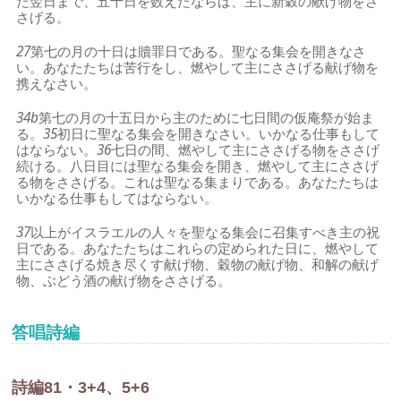
た翌日まで、五十日を数えたならば、主に新穀の献げ物をさ
さげる。
27
第七の月の十日は贖罪日である。聖なる集会を開きなさ
い。あなたたちは苦行をし、燃やして主にささげる献げ物を
携えなさい。
34b
第七の月の十五日から主のために七日間の仮庵祭が始ま
る。
35
初日に聖なる集会を開きなさい。いかなる仕事もして
はならない。
36
七日の間、燃やして主にささげる物をささげ
続ける。八日目には聖なる集会を開き、燃やして主にささげ
る物をささげる。これは聖なる集まりである。あなたたちは
いかなる仕事もしてはならない。
37
以上がイスラエルの人々を聖なる集会に召集すべき主の祝
日である。あなたたちはこれらの定められた日に、燃やして
主にささげる焼き尽くす献げ物、穀物の献げ物、和解の献げ
物、ぶどう酒の献げ物をささげる。
答唱詩編
詩編81・3+4、5+6