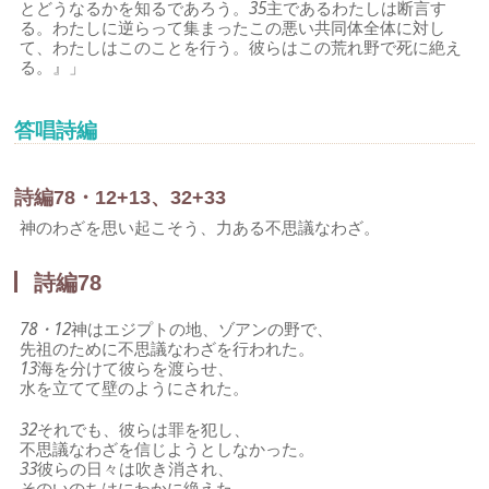
とどうなるかを知るであろう。
35
主であるわたしは断言す
る。わたしに逆らって集まったこの悪い共同体全体に対し
て、わたしはこのことを行う。彼らはこの荒れ野で死に絶え
る。』」
答唱詩編
詩編78・12+13、32+33
神のわざを思い起こそう、力ある不思議なわざ。
詩編78
78・12
神はエジプトの地、ゾアンの野で、
先祖のために不思議なわざを行われた。
13
海を分けて彼らを渡らせ、
水を立てて壁のようにされた。
32
それでも、彼らは罪を犯し、
不思議なわざを信じようとしなかった。
33
彼らの日々は吹き消され、
そのいのちはにわかに絶えた。