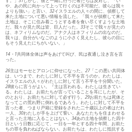
す。」
31
しかし、彼と一緒に行った者たちは反対し、「い
や、あの民に向かって上って行くのは不可能だ。彼らは我々
よりも強い」と言い、
32
イスラエルの人々の間に、偵察して
来た土地について悪い情報を流した。「我々が偵察して来た
土地は、そこに住み着こうとする者を食い尽くすような土地
だ。我々が見た民は皆、巨人だった。
33
そこで我々が見たの
は、ネフィリムなのだ。アナク人はネフィリムの出なのだ。
我々は、自分がいなごのように小さく見えたし、彼らの目に
もそう見えたにちがいない。」
14・1
共同体全体は声をあげて叫び、民は夜通し泣き言を言
った。
26
主はモーセとアロンに仰せになった。
27
「この悪い共同体
は、いつまで、わたしに対して不平を言うのか。わたしは、
イスラエルの人々がわたしに対して言う不平を十分聞いた。
28
彼らに言うがよい。『主は言われる。わたしは生きてい
る。わたしは、お前たちが言っていることを耳にしたが、そ
のとおり、お前たちに対して必ず行う。
29
お前たちは死体と
なってこの荒れ野に倒れるであろう。わたしに対して不平を
言った者、つまり戸籍に登録をされた二十歳以上の者はだれ
一人、
30
わたしが手を上げて誓い、あなたたちを住まわせる
と言った土地に入ることはない。
34
あの土地を偵察した四十
日という日数に応じて、一日を一年とする四十年間、お前た
ちの罪を負わねばならない。お前たちは、わたしに抵抗する