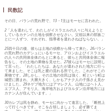
民数記
その日、パランの荒れ野で、
13・1
主はモーセに言われた。
2
「人を遣わして、わたしがイスラエルの人々に与えようと
しているカナンの土地を偵察させなさい。父祖以来の部族ご
とに一人ずつ、それぞれ、指導者を遣わさねばならない。」
25
四十日の後、彼らは土地の偵察から帰って来た。
26
パラン
の荒れ野のカデシュにいるモーセ、アロンおよびイスラエル
の人々の共同体全体のもとに来ると、彼らと共同体全体に報
告をし、その土地の果物を見せた。
27
彼らはモーセに説明し
て言った。「わたしたちは、あなたが遣わされた地方に行っ
て来ました。そこは乳と蜜の流れる所でした。これがそこの
果物です。
28
しかし、その土地の住民は強く、町という町は
城壁に囲まれ、大層大きく、しかもアナク人の子孫さえ見か
けました。
29
ネゲブ地方にはアマレク人、山地にはヘト人、
エブス人、アモリ人、海岸地方およびヨルダン沿岸地方には
カナン人が住んでいます。」
30
カレブは民を静め、モーセに向かって進言した。「断然上
って行くべきです。そこを占領しましょう。必ず勝てま