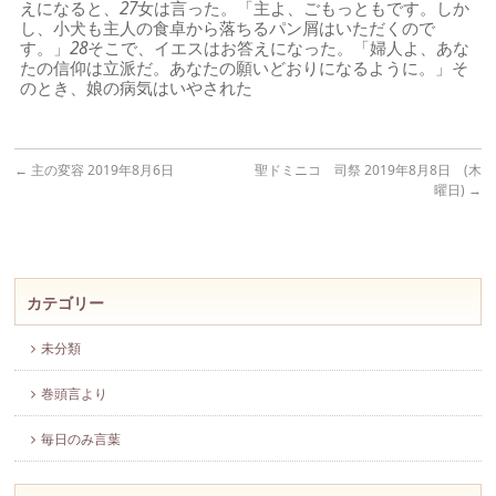
えになると、
27
女は言った。「主よ、ごもっともです。しか
し、小犬も主人の食卓から落ちるパン屑はいただくので
す。」
28
そこで、イエスはお答えになった。「婦人よ、あな
たの信仰は立派だ。あなたの願いどおりになるように。」そ
のとき、娘の病気はいやされた
←
主の変容 2019年8月6日
聖ドミニコ 司祭 2019年8月8日 (木
曜日)
→
カテゴリー
未分類
巻頭言より
毎日のみ言葉