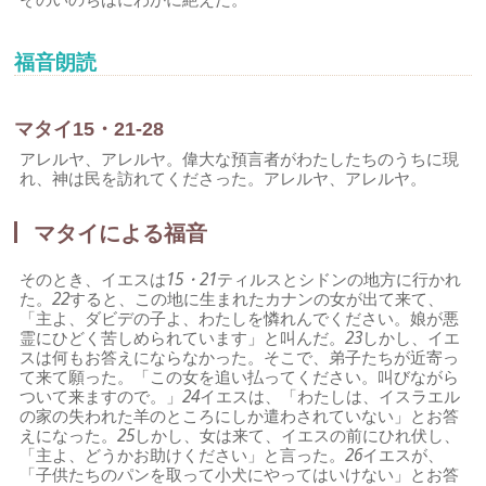
福音朗読
マタイ15・21-28
アレルヤ、アレルヤ。偉大な預言者がわたしたちのうちに現
れ、神は民を訪れてくださった。アレルヤ、アレルヤ。
マタイによる福音
そのとき、イエスは
15・21
ティルスとシドンの地方に行かれ
た。
22
すると、この地に生まれたカナンの女が出て来て、
「主よ、ダビデの子よ、わたしを憐れんでください。娘が悪
霊にひどく苦しめられています」と叫んだ。
23
しかし、イエ
スは何もお答えにならなかった。そこで、弟子たちが近寄っ
て来て願った。「この女を追い払ってください。叫びながら
ついて来ますので。」
24
イエスは、「わたしは、イスラエル
の家の失われた羊のところにしか遣わされていない」とお答
えになった。
25
しかし、女は来て、イエスの前にひれ伏し、
「主よ、どうかお助けください」と言った。
26
イエスが、
「子供たちのパンを取って小犬にやってはいけない」とお答