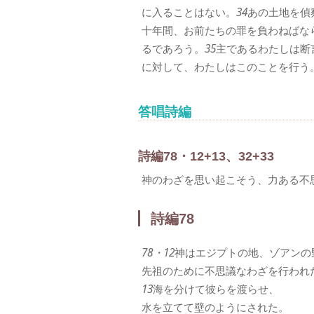
に入ることはない。
34
あの土地を偵
十年間、お前たちの罪を負わねばな
るであろう。
35
主であるわたしは断
に対して、わたしはこのことを行う
答唱詩編
詩編78・12+13、32+33
神のわざを思い起こそう、力ある不
詩編78
78・12
神はエジプトの地、ゾアンの
先祖のために不思議なわざを行われ
13
海を分けて彼らを渡らせ、
水を立てて壁のようにされた。