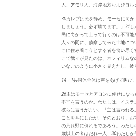
人、アモリ人、海岸地方およびヨル
30
カレブは民を静め、モーセに向か
しましょう。必ず勝てます。」
31
し
民に向かって上って行くのは不可能
人々の間に、偵察して来た土地につ
こに住み着こうとする者を食い尽く
こで我々が見たのは、ネフィリムな
いなごのように小さく見えたし、彼
14・1
共同体全体は声をあげて叫び
26
主はモーセとアロンに仰せになっ
不平を言うのか。わたしは、イスラ
彼らに言うがよい。『主は言われる
ことを耳にしたが、そのとおり、お
の荒れ野に倒れるであろう。わたし
歳以上の者はだれ一人、
30
わたしが