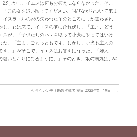
。
23
しかし、イエスは何もお答えにならなかった。そこ
。「この女を追い払ってください。叫びながらついて来ま
、イスラエルの家の失われた羊のところにしか遣わされ
かし、女は来て、イエスの前にひれ伏し、「主よ、どう
エスが、「子供たちのパンを取って小犬にやってはいけ
った。「主よ、ごもっともです。しかし、小犬も主人の
です。」
28
そこで、イエスはお答えになった。「婦人
の願いどおりになるように。」そのとき、娘の病気はいや
聖ラウレンチオ助祭殉教者 祝日 2023年8月10日
→