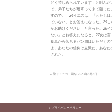
どく苦しめられています」と叫んだ
で、弟子たちが近寄って来て願った
すので。」
24
イエスは、「わたしは
ていない」とお答えになった。
25
し
かお助けください」と言った。
26
イ
ない」とお答えになると、
27
女は言
食卓から落ちるパン屑はいただくの
よ、あなたの信仰は立派だ。あなた
された。
←
聖ドミニコ 司祭 2023年8月8日
プライバシーポリシー