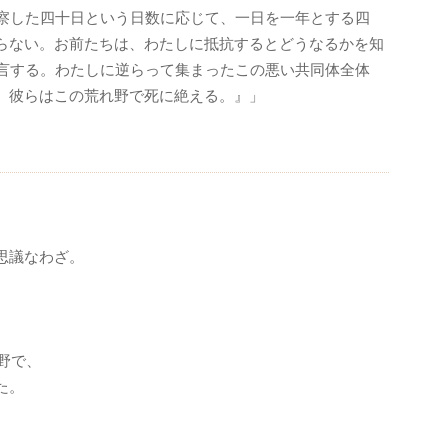
察した四十日という日数に応じて、一日を一年とする四
らない。お前たちは、わたしに抵抗するとどうなるかを知
言する。わたしに逆らって集まったこの悪い共同体全体
。彼らはこの荒れ野で死に絶える。』」
思議なわざ。
野で、
た。