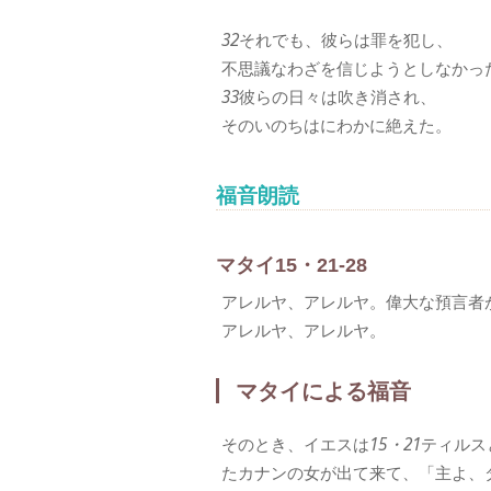
32
それでも、彼らは罪を犯し、
不思議なわざを信じようとしなかっ
33
彼らの日々は吹き消され、
そのいのちはにわかに絶えた。
福音朗読
マタイ15・21-28
アレルヤ、アレルヤ。偉大な預言者
アレルヤ、アレルヤ。
マタイによる福音
そのとき、イエスは
15・21
ティルス
たカナンの女が出て来て、「主よ、