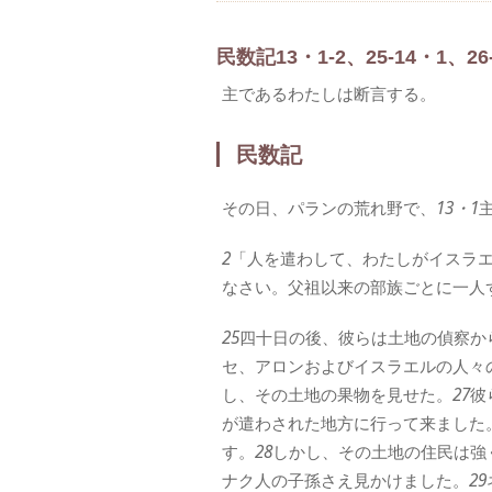
民数記13・1-2、25-14・1、26-
主であるわたしは断言する。
民数記
その日、パランの荒れ野で、
13・1
2
「人を遣わして、わたしがイスラ
なさい。父祖以来の部族ごとに一人
25
四十日の後、彼らは土地の偵察か
セ、アロンおよびイスラエルの人々
し、その土地の果物を見せた。
27
彼
が遣わされた地方に行って来ました
す。
28
しかし、その土地の住民は強
ナク人の子孫さえ見かけました。
29