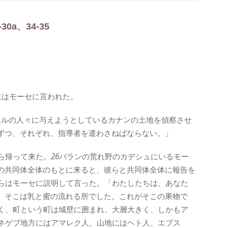
30a、34-35
主はモーセに言われた。
エルの人々に与えようとしているカナンの土地を偵察させ
ずつ、それぞれ、指導者を遣わさねばならない。」
ら帰って来た。
26
パランの荒れ野のカデシュにいるモー
の共同体全体のもとに来ると、彼らと共同体全体に報告を
らはモーセに説明して言った。「わたしたちは、あなた
。そこは乳と蜜の流れる所でした。これがそこの果物で
く、町という町は城壁に囲まれ、大層大きく、しかもア
ネゲブ地方にはアマレク人、山地にはヘト人、エブス