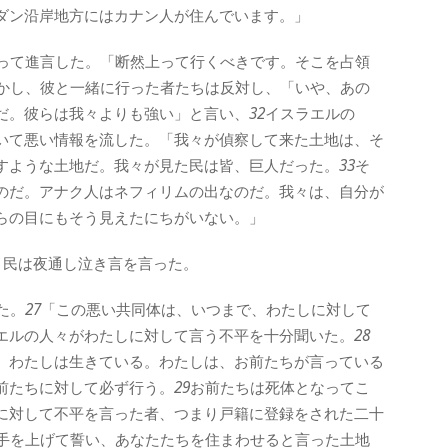
ダン沿岸地方にはカナン人が住んでいます。」
って進言した。「断然上って行くべきです。そこを占領
かし、彼と一緒に行った者たちは反対し、「いや、あの
だ。彼らは我々よりも強い」と言い、
32
イスラエルの
いて悪い情報を流した。「我々が偵察して来た土地は、そ
すような土地だ。我々が見た民は皆、巨人だった。
33
そ
のだ。アナク人はネフィリムの出なのだ。我々は、自分が
らの目にもそう見えたにちがいない。」
、民は夜通し泣き言を言った。
た。
27
「この悪い共同体は、いつまで、わたしに対して
エルの人々がわたしに対して言う不平を十分聞いた。
28
。わたしは生きている。わたしは、お前たちが言っている
前たちに対して必ず行う。
29
お前たちは死体となってこ
に対して不平を言った者、つまり戸籍に登録をされた二十
手を上げて誓い、あなたたちを住まわせると言った土地