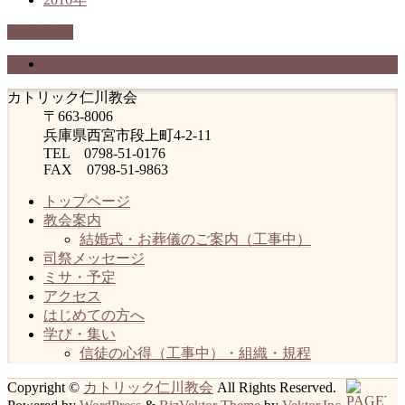
PAGETOP
プライバシーポリシー
カトリック仁川教会
〒663-8006
兵庫県西宮市段上町4-2-11
TEL 0798-51-0176
FAX 0798-51-9863
トップページ
教会案内
結婚式・お葬儀のご案内（工事中）
司祭メッセージ
ミサ・予定
アクセス
はじめての方へ
学び・集い
信徒の心得（工事中）・組織・規程
Copyright ©
カトリック仁川教会
All Rights Reserved.