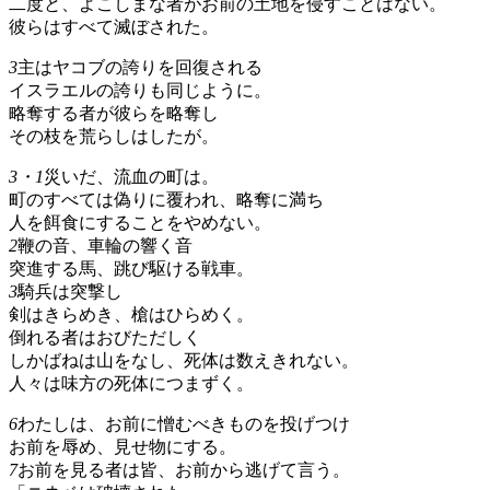
二度と、よこしまな者がお前の土地を侵すことはない。
彼らはすべて滅ぼされた。
3
主はヤコブの誇りを回復される
イスラエルの誇りも同じように。
略奪する者が彼らを略奪し
その枝を荒らしはしたが。
3・1
災いだ、流血の町は。
町のすべては偽りに覆われ、略奪に満ち
人を餌食にすることをやめない。
2
鞭の音、車輪の響く音
突進する馬、跳び駆ける戦車。
3
騎兵は突撃し
剣はきらめき、槍はひらめく。
倒れる者はおびただしく
しかばねは山をなし、死体は数えきれない。
人々は味方の死体につまずく。
6
わたしは、お前に憎むべきものを投げつけ
お前を辱め、見せ物にする。
7
お前を見る者は皆、お前から逃げて言う。