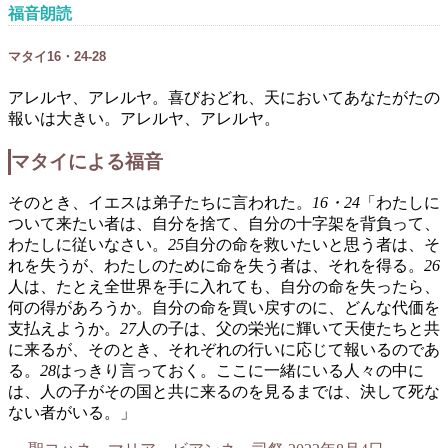
福音朗読
マタイ16・24-28
アレルヤ、アレルヤ。喜びおどれ、天においてあなたがたの
報いは大きい。アレルヤ、アレルヤ。
マタイによる福音
そのとき、イエスは弟子たちに言われた。
16・24
「わたしに
ついて来たい者は、自分を捨て、自分の十字架を背負って、
わたしに従いなさい。
25
自分の命を救いたいと思う者は、そ
れを失うが、わたしのために命を失う者は、それを得る。
26
人は、たとえ全世界を手に入れても、自分の命を失ったら、
何の得があろうか。自分の命を買い戻すのに、どんな代価を
支払えようか。
27
人の子は、父の栄光に輝いて天使たちと共
に来るが、そのとき、それぞれの行いに応じて報いるのであ
る。
28
はっきり言っておく。ここに一緒にいる人々の中に
は、人の子がその国と共に来るのを見るまでは、決して死な
ない者がいる。」