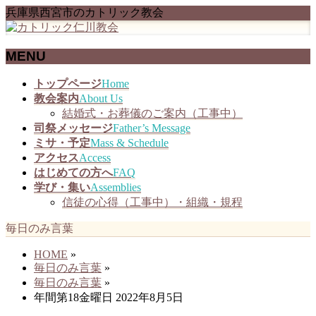
兵庫県西宮市のカトリック教会
MENU
メ
トップページ
Home
ニ
教会案内
About Us
ュ
結婚式・お葬儀のご案内（工事中）
ー
司祭メッセージ
Father’s Message
を
ミサ・予定
Mass & Schedule
飛
アクセス
Access
ば
はじめての方へ
FAQ
す
学び・集い
Assemblies
信徒の心得（工事中）・組織・規程
毎日のみ言葉
HOME
»
毎日のみ言葉
»
毎日のみ言葉
»
年間第18金曜日 2022年8月5日