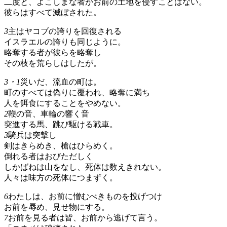
二度と、よこしまな者がお前の土地を侵すことはない。
彼らはすべて滅ぼされた。
3
主はヤコブの誇りを回復される
イスラエルの誇りも同じように。
略奪する者が彼らを略奪し
その枝を荒らしはしたが。
3・1
災いだ、流血の町は。
町のすべては偽りに覆われ、略奪に満ち
人を餌食にすることをやめない。
2
鞭の音、車輪の響く音
突進する馬、跳び駆ける戦車。
3
騎兵は突撃し
剣はきらめき、槍はひらめく。
倒れる者はおびただしく
しかばねは山をなし、死体は数えきれない。
人々は味方の死体につまずく。
6
わたしは、お前に憎むべきものを投げつけ
お前を辱め、見せ物にする。
7
お前を見る者は皆、お前から逃げて言う。