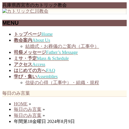
兵庫県西宮市のカトリック教会
MENU
メ
トップページ
Home
ニ
教会案内
About Us
ュ
結婚式・お葬儀のご案内（工事中）
ー
司祭メッセージ
Father’s Message
を
ミサ・予定
Mass & Schedule
飛
アクセス
Access
ば
はじめての方へ
FAQ
す
学び・集い
Assemblies
信徒の心得（工事中）・組織・規程
毎日のみ言葉
HOME
»
毎日のみ言葉
»
毎日のみ言葉
»
年間第18金曜日 2024年8月9日