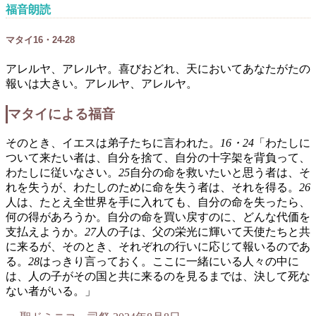
福音朗読
マタイ16・24-28
アレルヤ、アレルヤ。喜びおどれ、天においてあなたがたの
報いは大きい。アレルヤ、アレルヤ。
マタイによる福音
そのとき、イエスは弟子たちに言われた。
16・24
「わたしに
ついて来たい者は、自分を捨て、自分の十字架を背負って、
わたしに従いなさい。
25
自分の命を救いたいと思う者は、そ
れを失うが、わたしのために命を失う者は、それを得る。
26
人は、たとえ全世界を手に入れても、自分の命を失ったら、
何の得があろうか。自分の命を買い戻すのに、どんな代価を
支払えようか。
27
人の子は、父の栄光に輝いて天使たちと共
に来るが、そのとき、それぞれの行いに応じて報いるのであ
る。
28
はっきり言っておく。ここに一緒にいる人々の中に
は、人の子がその国と共に来るのを見るまでは、決して死な
ない者がいる。」