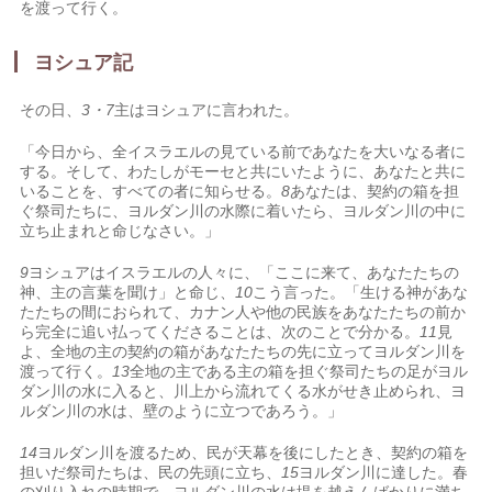
を渡って行く。
ヨシュア記
その日、
3・7
主はヨシュアに言われた。
「今日から、全イスラエルの見ている前であなたを大いなる者に
する。そして、わたしがモーセと共にいたように、あなたと共に
いることを、すべての者に知らせる。
8
あなたは、契約の箱を担
ぐ祭司たちに、ヨルダン川の水際に着いたら、ヨルダン川の中に
立ち止まれと命じなさい。」
9
ヨシュアはイスラエルの人々に、「ここに来て、あなたたちの
神、主の言葉を聞け」と命じ、
10
こう言った。「生ける神があな
たたちの間におられて、カナン人や他の民族をあなたたちの前か
ら完全に追い払ってくださることは、次のことで分かる。
11
見
よ、全地の主の契約の箱があなたたちの先に立ってヨルダン川を
渡って行く。
13
全地の主である主の箱を担ぐ祭司たちの足がヨル
ダン川の水に入ると、川上から流れてくる水がせき止められ、ヨ
ルダン川の水は、壁のように立つであろう。」
14
ヨルダン川を渡るため、民が天幕を後にしたとき、契約の箱を
担いだ祭司たちは、民の先頭に立ち、
15
ヨルダン川に達した。春