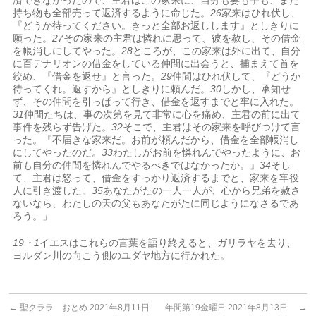
済できなかったので、主君はこの家来に、自分も妻も子も、また
持ち物も全部売って返済するように命じた。
26
家来はひれ伏し、
『どうか待ってください。きっと全部お返しします』としきりに
願った。
27
その家来の主君は憐れに思って、彼を赦し、その借金
を帳消しにしてやった。
28
ところが、この家来は外に出て、自分
に百デナリオンの借金をしている仲間に出会うと、捕まえて首を
絞め、『借金を返せ』と言った。
29
仲間はひれ伏して、『どうか
待ってくれ。返すから』としきりに頼んだ。
30
しかし、承知せ
ず、その仲間を引っぱって行き、借金を返すまでと牢に入れた。
31
仲間たちは、事の次第を見て非常に心を痛め、主君の前に出て
事件を残らず告げた。
32
そこで、主君はその家来を呼びつけて言
った。『不届きな家来だ。お前が頼んだから、借金を全部帳消し
にしてやったのだ。
33
わたしがお前を憐れんでやったように、お
前も自分の仲間を憐れんでやるべきではなかったか。』
34
そし
て、主君は怒って、借金をすっかり返済するまでと、家来を牢役
人に引き渡した。
35
あなたがたの一人一人が、心から兄弟を赦さ
ないなら、わたしの天の父もあなたがたに同じようになさるであ
ろう。」
19・1
イエスはこれらの言葉を語り終えると、ガリラヤを去り、
ヨルダン川の向こう側のユダヤ地方に行かれた。
←
聖クララ おとめ 2021年8月11日
年間第19金曜日 2021年8月13日
→