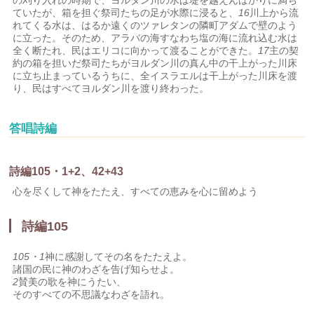
の刈り入れの時期で、ヨルダン川の水は堤を越えんばかりに満ち
ていたが、箱を担ぐ祭司たちの足が水際に浸ると、
16
川上から流
れてくる水は、はるか遠くのツァレタンの隣町アダムで壁のよう
に立った。そのため、アラバの海すなわち塩の海に流れ込む水は
全く断たれ、民はエリコに向かって渡ることができた。
17
主の契
約の箱を担いだ祭司たちがヨルダン川の真ん中の干上がった川床
に立ち止まっているうちに、全イスラエルは干上がった川床を渡
り、民はすべてヨルダン川を渡り終わった。
答唱詩編
詩編105・1+2、42+43
心を尽くして神をたたえ、すべての恵みを心に留めよう
詩編105
105・1
神に感謝してその名をたたえよ。
諸国の民に神のわざを告げ知らせよ。
2
賛美の歌を神にうたい、
そのすべての不思議なわざを語れ。