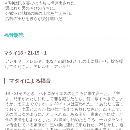
43
神は民を喜びのうちに導き出された、
選ばれた民の叫びのうちに。
44
彼らに諸国の民の土地を与えられ、
労苦の実りを彼らが受け継いだ。
福音朗読
マタイ18・21-19・1
アレルヤ、アレルヤ。あなたの顔をわたしの上に輝かせ、掟を授
けてください。アレルヤ、アレルヤ。
マタイによる福音
18・21
そのとき、ペトロがイエスのところに来て言った。「主
よ、兄弟がわたしに対して罪を犯したなら、何回赦すべきでしょ
うか。七回までですか。」
22
イエスは言われた。「あなたに言っ
ておく。七回どころか七の七十倍までも赦しなさい。
23
そこで、
天の国は次のようにたとえられる。ある王が、家来たちに貸した
金の決済をしようとした。
24
決済し始めたところ、一万タラント
ン借金している家来が、王の前に連れて来られた。
25
しかし、返