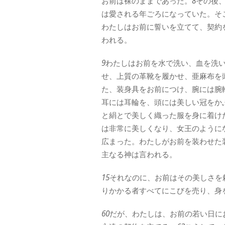
お前は裸のままであった。
8
その後
は愛される年ごろになっていた。そ
わたしはお前に誓いを立てて、契約
われる。
9
わたしはお前を水で洗い、血を洗
せ、上質の革靴を履かせ、亜麻布を
た、装身具をお前につけ、腕には腕
耳には耳輪を、頭には美しい冠をか
と絹とで美しく織った服を身に着け
は非常に美しくなり、女王のように
広まった。わたしがお前を装わせた
主なる神は言われる。
15
それなのに、お前はその美しさを
りかかる者すべてにこびを売り、身
60
だが、わたしは、お前の若い日に