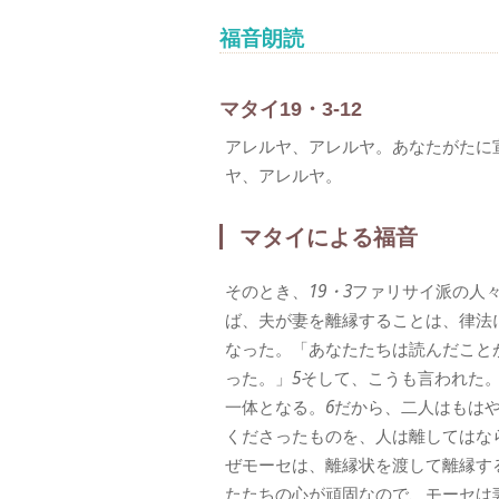
福音朗読
マタイ19・3-12
アレルヤ、アレルヤ。あなたがたに
ヤ、アレルヤ。
マタイによる福音
そのとき、
19・3
ファリサイ派の人
ば、夫が妻を離縁することは、律法
なった。「あなたたちは読んだこと
った。」
5
そして、こうも言われた
一体となる。
6
だから、二人はもは
くださったものを、人は離してはな
ぜモーセは、離縁状を渡して離縁す
たたちの心が頑固なので、モーセは