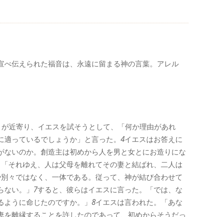
宣べ伝えられた福音は、永遠に留まる神の言葉。アレル
々が近寄り、イエスを試そうとして、「何か理由があれ
に適っているでしょうか」と言った。
4
イエスはお答えに
がないのか。創造主は初めから人を男と女とにお造りにな
。「それゆえ、人は父母を離れてその妻と結ばれ、二人は
や別々ではなく、一体である。従って、神が結び合わせて
らない。」
7
すると、彼らはイエスに言った。「では、な
るように命じたのですか。」
8
イエスは言われた。「あな
妻を離縁することを許したのであって、初めからそうだっ