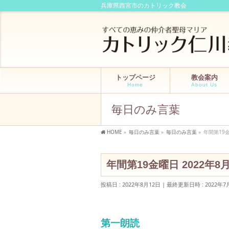
兵庫県西宮市のカトリック教会
トップページ
教会案内
Home
About Us
毎日のみ言葉
HOME
»
毎日のみ言葉
»
毎日のみ言葉
»
年間第19金
年間第19金曜日 2022年
投稿日 : 2022年8月12日
最終更新日時 : 2022年7
第一朗読