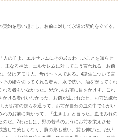
の契約を思い起こし、お前に対して永遠の契約を立てる。
「人の子よ、エルサレムにその忌まわしいことを知らせ
い。主なる神は、エルサレムに対してこう言われる。お前
地。父はアモリ人、母はヘト人である。
4
誕生について言
へその緒を切ってくれる者も、水で洗い、油を塗ってくれ
くれる者もいなかった。
5
だれもお前に目をかけず、これ
をかける者はいなかった。お前が生まれた日、お前は嫌わ
たしがお前の傍らを通って、お前が自分の血の中でもがい
みれのお前に向かって、『生きよ』と言った。血まみれの
たのだ。
7
わたしは、野の若草のようにお前を栄えさせ
成熟して美しくなり、胸の形も整い、髪も伸びた。だが、