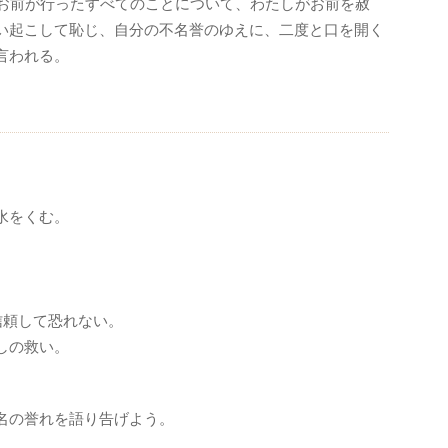
お前が行ったすべてのことについて、わたしがお前を赦
い起こして恥じ、自分の不名誉のゆえに、二度と口を開く
言われる。
水をくむ。
信頼して恐れない。
しの救い。
名の誉れを語り告げよう。