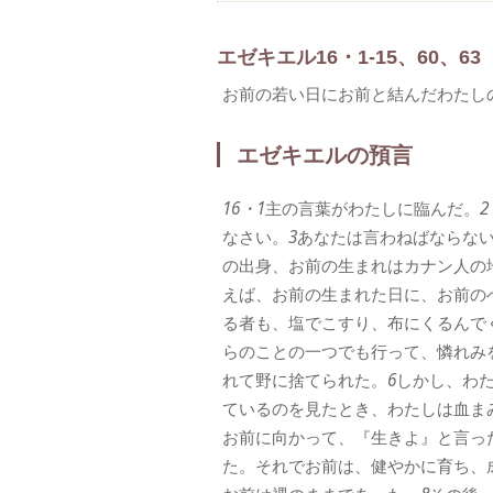
エゼキエル16・1-15、60、63
お前の若い日にお前と結んだわたし
エゼキエルの預言
16・1
主の言葉がわたしに臨んだ。
2
なさい。
3
あなたは言わねばならな
の出身、お前の生まれはカナン人の
えば、お前の生まれた日に、お前の
る者も、塩でこすり、布にくるんで
らのことの一つでも行って、憐れみ
れて野に捨てられた。
6
しかし、わ
ているのを見たとき、わたしは血ま
お前に向かって、『生きよ』と言っ
た。それでお前は、健やかに育ち、