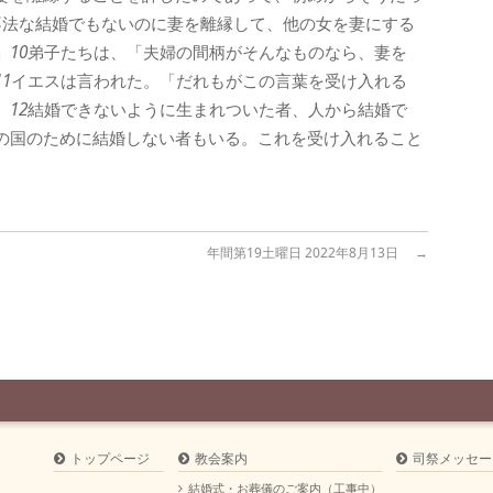
不法な結婚でもないのに妻を離縁して、他の女を妻にする
」
10
弟子たちは、「夫婦の間柄がそんなものなら、妻を
11
イエスは言われた。「だれもがこの言葉を受け入れる
。
12
結婚できないように生まれついた者、人から結婚で
の国のために結婚しない者もいる。これを受け入れること
年間第19土曜日 2022年8月13日
→
トップページ
教会案内
司祭メッセー
結婚式・お葬儀のご案内（工事中）