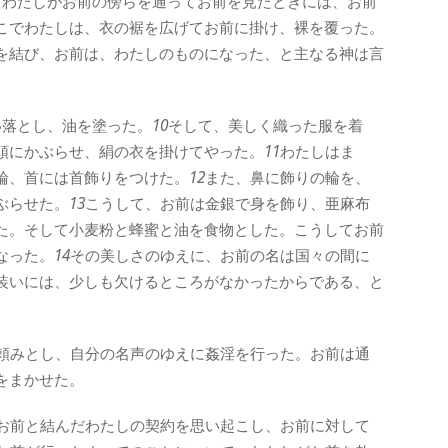
、わたしがお前の傍らを通ってお前を見たときには、お前
こでわたしは、衣の裾を広げてお前に掛け、裸を覆った。
を結び、お前は、わたしのものになった、と主なる神は言
い落とし、油を塗った。
10
そして、美しく織った服を着
頭にかぶらせ、絹の衣を掛けてやった。
11
わたしはま
輪、首には首飾りをつけた。
12
また、鼻に飾りの輪を、
ぶらせた。
13
こうして、お前は金銀で身を飾り、亜麻布
た。そして小麦粉と蜂蜜と油を食物とした。こうしてお前
なった。
14
その美しさのゆえに、お前の名は国々の間に
装いには、少しも欠けるところがなかったからである、と
頼みとし、自分の名声のゆえに姦淫を行った。お前は通
をまかせた。
お前と結んだわたしの契約を思い起こし、お前に対して