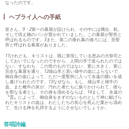
なったのです。
ヘブライ人への手紙
皆さん、
9・2
第一の幕屋が設けられ、その中には燭台、机、
そして供え物のパンが置かれていました。この幕屋が聖所と
呼ばれるものです。
3
また、第二の垂れ幕の後ろには、至聖
所と呼ばれる幕屋がありました。
11
けれども、キリストは、既に実現している恵みの大祭司と
しておいでになったのですから、人間の手で造られたのでは
ない、すなわち、この世のものではない、更に大きく、更に
完全な幕屋を通り、
12
雄山羊と若い雄牛の血によらないで、
御自身の血によって、ただ一度聖所に入って永遠の贖いを成
し遂げられたのです。
13
なぜなら、もし、雄山羊と雄牛の
血、また雌牛の灰が、汚れた者たちに振りかけられて、彼ら
を聖なる者とし、その身を清めるならば、
14
まして、永遠の
〝霊〟によって、御自身をきずのないものとして神に献げら
れたキリストの血は、わたしたちの良心を死んだ業から清め
て、生ける神を礼拝するようにさせないでしょうか。
答唱詩編