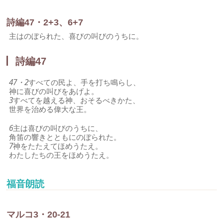
詩編47・2+3、6+7
主はのぼられた、喜びの叫びのうちに。
詩編47
47・2
すべての民よ、手を打ち鳴らし、
神に喜びの叫びをあげよ。
3
すべてを越える神、おそるべきかた、
世界を治める偉大な王。
6
主は喜びの叫びのうちに、
角笛の響きとともにのぼられた。
7
神をたたえてほめうたえ。
わたしたちの王をほめうたえ。
福音朗読
マルコ3・20-21