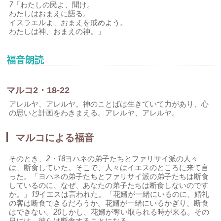
7
「わたしの民よ、聞け。
わたしはおまえに語る。
イスラエルよ、おまえを戒めよう。
わたしは神、おまえの神。」
福音朗読
マルコ2・18-22
アレルヤ、アレルヤ。神のことばは生きていて力があり、心
の思いと計画をわきまえる。アレルヤ、アレルヤ。
マルコによる福音
そのとき、
2・18
ヨハネの弟子たちとファリサイ派の人々
は、断食していた。そこで、人々はイエスのところに来て言
った。「ヨハネの弟子たちとファリサイ派の弟子たちは断食
しているのに、なぜ、あなたの弟子たちは断食しないのです
か。」
19
イエスは言われた。「花婿が一緒にいるのに、婚礼
の客は断食できるだろうか。花婿が一緒にいるかぎり、断食
はできない。
20
しかし、花婿が奪い取られる時が来る。その
日には、彼らは断食することになる。