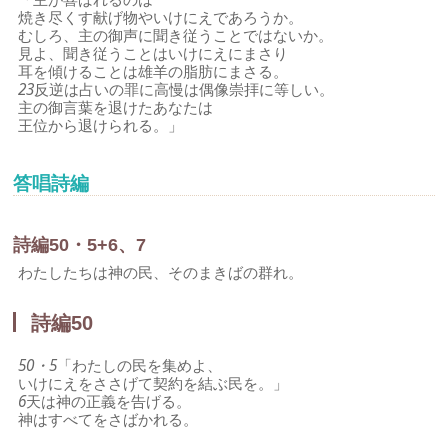
焼き尽くす献げ物やいけにえであろうか。
むしろ、主の御声に聞き従うことではないか。
見よ、聞き従うことはいけにえにまさり
耳を傾けることは雄羊の脂肪にまさる。
23
反逆は占いの罪に高慢は偶像崇拝に等しい。
主の御言葉を退けたあなたは
王位から退けられる。」
答唱詩編
詩編50・5+6、7
わたしたちは神の民、そのまきばの群れ。
詩編50
50・5
「わたしの民を集めよ、
いけにえをささげて契約を結ぶ民を。」
6
天は神の正義を告げる。
神はすべてをさばかれる。