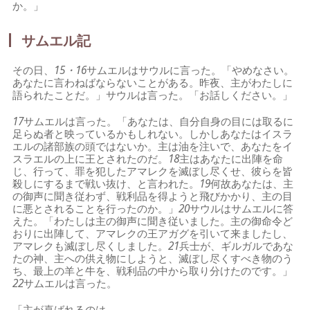
か。」
サムエル記
その日、
15・16
サムエルはサウルに言った。「やめなさい。
あなたに言わねばならないことがある。昨夜、主がわたしに
語られたことだ。」サウルは言った。「お話しください。」
17
サムエルは言った。「あなたは、自分自身の目には取るに
足らぬ者と映っているかもしれない。しかしあなたはイスラ
エルの諸部族の頭ではないか。主は油を注いで、あなたをイ
スラエルの上に王とされたのだ。
18
主はあなたに出陣を命
じ、行って、罪を犯したアマレクを滅ぼし尽くせ、彼らを皆
殺しにするまで戦い抜け、と言われた。
19
何故あなたは、主
の御声に聞き従わず、戦利品を得ようと飛びかかり、主の目
に悪とされることを行ったのか。」
20
サウルはサムエルに答
えた。「わたしは主の御声に聞き従いました。主の御命令ど
おりに出陣して、アマレクの王アガグを引いて来ましたし、
アマレクも滅ぼし尽くしました。
21
兵士が、ギルガルであな
たの神、主への供え物にしようと、滅ぼし尽くすべき物のう
ち、最上の羊と牛を、戦利品の中から取り分けたのです。」
22
サムエルは言った。
「主が喜ばれるのは