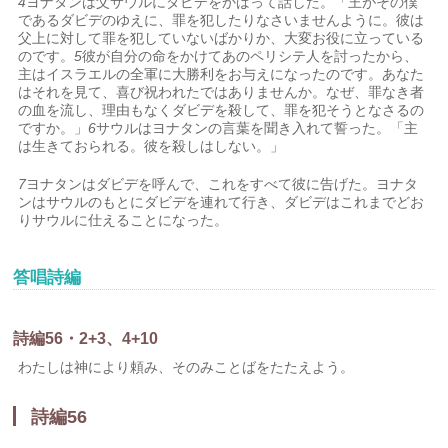
4
ヨナタンは父サウルにダビデをかばって話した。「王がその僕
であるダビデのゆえに、罪を犯したりなさいませんように。彼は
父上に対して罪を犯していないばかりか、大変お役に立っている
のです。
5
彼が自分の命をかけてあのペリシテ人を討ったから、
主はイスラエルの全軍に大勝利をお与えになったのです。あなた
はそれを見て、喜び祝われたではありませんか。なぜ、罪なき者
の血を流し、理由もなくダビデを殺して、罪を犯そうとなさるの
ですか。」
6
サウルはヨナタンの言葉を聞き入れて誓った。「主
は生きておられる。彼を殺しはしない。」
7
ヨナタンはダビデを呼んで、これをすべて彼に告げた。ヨナタ
ンはサウルのもとにダビデを連れて行き、ダビデはこれまでどお
りサウルに仕えることになった。
答唱詩編
詩編56・2+3、4+10
わたしは神により頼み、そのみことばをたたえよう。
詩編56