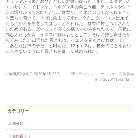
ガリラヤから来たおびただしい群衆が従った。また、ユダヤ、
8
エルサレム、イドマヤ、ヨルダン川の向こう側、ティルスやシド
ンの辺りからもおびただしい群衆が、イエスのしておられること
を残らず聞いて、そばに集まって来た。
9
そこで、イエスは弟子
たちに小舟を用意してほしいと言われた。群衆に押しつぶされな
いためである。
10
イエスが多くの病人をいやされたので、病気に
悩む人たちが皆、イエスに触れようとして、そばに押し寄せたか
らであった。
11
汚れた霊どもは、イエスを見るとひれ伏して、
「あなたは神の子だ」と叫んだ。
12
イエスは、自分のことを言い
ふらさないようにと霊どもを厳しく戒められた。
←
年間第2水曜日 2020年1月22日
聖フランシスコ・サレジオ 司教教会
博士 2020年1月24日
→
カテゴリー
未分類
巻頭言より