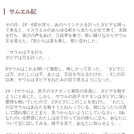
サムエル記
その日、
18・6
皆が戻り、あのペリシテ人を討ったダビデも帰っ
て来ると、イスラエルのあらゆる町から女たちが出て来て、太鼓
を打ち、喜びの声をあげ、三絃琴を奏で、歌い踊りながらサウル
王を迎えた。
7
女たちは楽を奏し、歌い交わした。
「サウルは千を討ち
ダビデは万を討った。」
8
サウルはこれを聞いて激怒し、悔しがって言った。「ダビデに
は万、わたしには千。あとは、王位を与えるだけか。」
9
この日
以来、サウルはダビデをねたみの目で見るようになった。
19・1
サウルは、息子のヨナタンと家臣の全員に、ダビデを殺す
ようにと命じた。しかし、サウルの息子ヨナタンはダビデに深い
愛情を抱いていたので、
2
ダビデにこのことを告げた。「わたし
の父サウルはあなたを殺そうとねらっている。朝になったら注意
して隠れ場にとどまり、見つからないようにしていなさい。
3
あ
なたのいる野原にわたしは出て行って父の傍らに立ち、あなたに
ついて父に話してみる。様子を見て、あなたに知らせよう。」