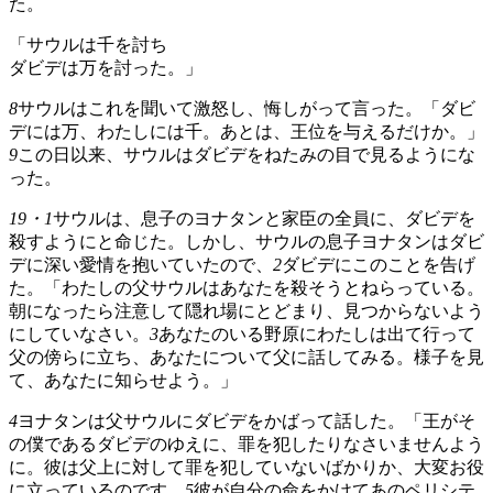
た。
「サウルは千を討ち
ダビデは万を討った。」
8
サウルはこれを聞いて激怒し、悔しがって言った。「ダビ
デには万、わたしには千。あとは、王位を与えるだけか。」
9
この日以来、サウルはダビデをねたみの目で見るようにな
った。
19・1
サウルは、息子のヨナタンと家臣の全員に、ダビデを
殺すようにと命じた。しかし、サウルの息子ヨナタンはダビ
デに深い愛情を抱いていたので、
2
ダビデにこのことを告げ
た。「わたしの父サウルはあなたを殺そうとねらっている。
朝になったら注意して隠れ場にとどまり、見つからないよう
にしていなさい。
3
あなたのいる野原にわたしは出て行って
父の傍らに立ち、あなたについて父に話してみる。様子を見
て、あなたに知らせよう。」
4
ヨナタンは父サウルにダビデをかばって話した。「王がそ
の僕であるダビデのゆえに、罪を犯したりなさいませんよう
に。彼は父上に対して罪を犯していないばかりか、大変お役
に立っているのです。
5
彼が自分の命をかけてあのペリシテ