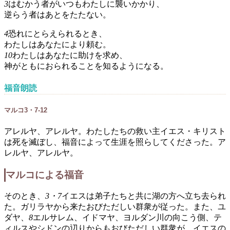
3
はむかう者がいつもわたしに襲いかかり、
逆らう者はあとをたたない。
4
恐れにとらえられるとき、
わたしはあなたにより頼む。
10
わたしはあなたに助けを求め、
神がともにおられることを知るようになる。
福音朗読
マルコ3・7-12
アレルヤ、アレルヤ。わたしたちの救い主イエス・キリスト
は死を滅ぼし、福音によって生涯を照らしてくださった。ア
レルヤ、アレルヤ。
マルコによる福音
そのとき、
3・7
イエスは弟子たちと共に湖の方へ立ち去られ
た。ガリラヤから来たおびただしい群衆が従った。また、ユ
ダヤ、
8
エルサレム、イドマヤ、ヨルダン川の向こう側、テ
ィルスやシドンの辺りからもおびただしい群衆が、イエスの