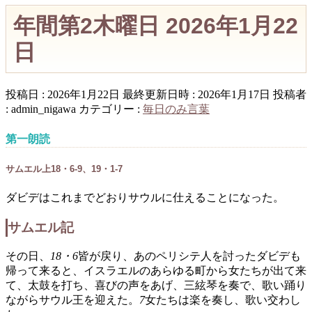
年間第2木曜日 2026年1月22
日
投稿日 : 2026年1月22日
最終更新日時 : 2026年1月17日
投稿者
:
admin_nigawa
カテゴリー :
毎日のみ言葉
第一朗読
サムエル上18・6-9、19・1-7
ダビデはこれまでどおりサウルに仕えることになった。
サムエル記
その日、
18・6
皆が戻り、あのペリシテ人を討ったダビデも
帰って来ると、イスラエルのあらゆる町から女たちが出て来
て、太鼓を打ち、喜びの声をあげ、三絃琴を奏で、歌い踊り
ながらサウル王を迎えた。
7
女たちは楽を奏し、歌い交わし