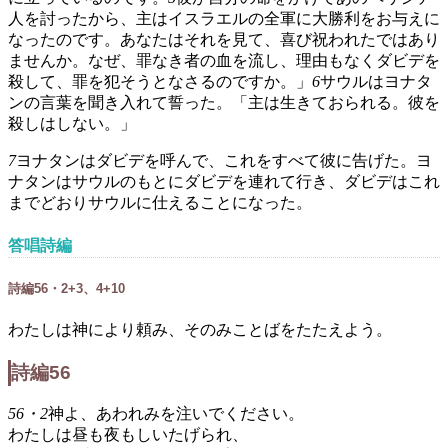
人を討ったから、主はイスラエルの全軍に大勝利をお与えに
なったのです。あなたはそれを見て、喜び祝われたではあり
ませんか。なぜ、罪なき者の血を流し、理由もなくダビデを
殺して、罪を犯そうとなさるのですか。」
6
サウルはヨナタ
ンの言葉を聞き入れて誓った。「主は生きておられる。彼を
殺しはしない。」
7
ヨナタンはダビデを呼んで、これをすべて彼に告げた。ヨ
ナタンはサウルのもとにダビデを連れて行き、ダビデはこれ
までどおりサウルに仕えることになった。
答唱詩編
詩編56・2+3、4+10
わたしは神により頼み、そのみことばをたたえよう。
詩編56
56・2
神よ、あわれみを注いでください。
わたしは昼も夜もしいたげられ、