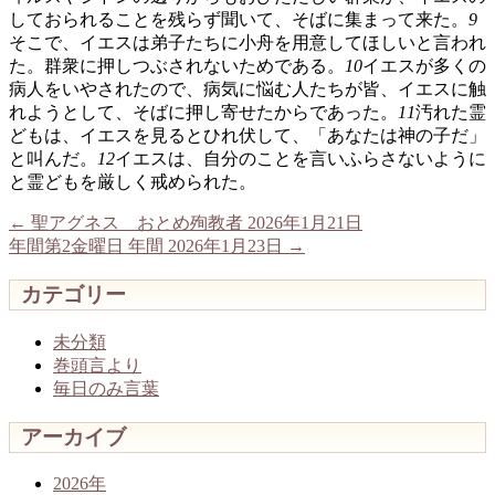
しておられることを残らず聞いて、そばに集まって来た。
9
そこで、イエスは弟子たちに小舟を用意してほしいと言われ
た。群衆に押しつぶされないためである。
10
イエスが多くの
病人をいやされたので、病気に悩む人たちが皆、イエスに触
れようとして、そばに押し寄せたからであった。
11
汚れた霊
どもは、イエスを見るとひれ伏して、「あなたは神の子だ」
と叫んだ。
12
イエスは、自分のことを言いふらさないように
と霊どもを厳しく戒められた。
←
聖アグネス おとめ殉教者 2026年1月21日
年間第2金曜日 年間 2026年1月23日
→
カテゴリー
未分類
巻頭言より
毎日のみ言葉
アーカイブ
2026年