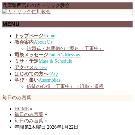
兵庫県西宮市のカトリック教会
MENU
メ
トップページ
Home
ニ
教会案内
About Us
ュ
結婚式・お葬儀のご案内（工事中）
ー
司祭メッセージ
Father’s Message
を
ミサ・予定
Mass & Schedule
飛
アクセス
Access
ば
はじめての方へ
FAQ
す
学び・集い
Assemblies
信徒の心得（工事中）・組織・規程
毎日のみ言葉
HOME
»
毎日のみ言葉
»
毎日のみ言葉
»
年間第2木曜日 2026年1月22日