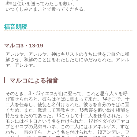
4
神は使いを送ってわたしを救い、
いつくしみとまことで覆ってくださる。
福音朗読
マルコ3・13-19
アレルヤ、アレルヤ。神はキリストのうちに世をご自分に和
解させ、和解のことばをわたしたちにゆだねられた。アレル
ヤ、アレルヤ。
マルコによる福音
そのとき、
3・13
イエスが山に登って、これと思う人々を呼
び寄せられると、彼らはそばに集まって来た。
14
そこで、十
二人を任命し、使徒と名付けられた。彼らを自分のそばに置
くため、また、派遣して宣教させ、
15
悪霊を追い出す権能を
持たせるためであった。
16
こうして十二人を任命された。シ
モンにはペトロという名を付けられた。
17
ゼベダイの子ヤコ
ブとヤコブの兄弟ヨハネ、この二人にはボアネルゲス、すな
わち、「雷の子ら」という名を付けられた。
18
アンデレ、フ