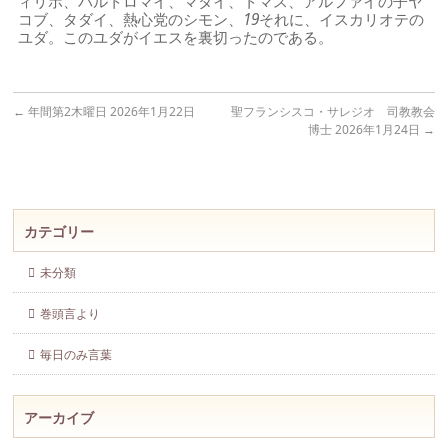
ィリポ、バルトロマイ、マタイ、トマス、アルファイの子ヤ
コブ、タダイ、熱心党のシモン、
19
それに、イスカリオテの
ユダ。このユダがイエスを裏切ったのである。
←
年間第2木曜日 2026年1月22日
聖フランシスコ・サレジオ 司教教会
博士 2026年1月24日
→
カテゴリー
未分類
巻頭言より
毎日のみ言葉
アーカイブ