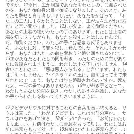
ですか。
11
今日、主が洞窟であなたをわたしの手に渡された
のを、あなた御自身の目で御覧になりました。そのとき、あ
なたを殺せと言う者もいましたが、あなたをかばって、『わ
たしの主人に手をかけることはしない。主が油を注がれた方
だ』と言い聞かせました。
12
わが父よ、よく御覧ください。
あなたの上着の端がわたしの手にあります。わたしは上着の
端を切り取りながらも、あなたを殺すことはしませんでし
た。御覧ください。わたしの手には悪事も反逆もありませ
ん。あなたに対して罪を犯しませんでした。それにもかかわ
らず、あなたはわたしの命を奪おうと追い回されるのです。
13
主があなたとわたしの間を裁き、わたしのために主があな
たに報復されますように。わたしは手を下しはしません。
14
古いことわざに、『悪は悪人から出る』と言います。わたし
は手を下しません。
15
イスラエルの王は、誰を追って出て来
られたのでしょう。あなたは誰を追跡されるのですか。死ん
だ犬、一匹の蚤ではありませんか。
16
主が裁き手となって、
わたしとあなたの間を裁き、わたしの訴えを弁護し、あなた
の手からわたしを救ってくださいますように。」
17
ダビデがサウルに対するこれらの言葉を言い終えると、サ
ウルは言った。「わが子ダビデよ、これはお前の声か。」サ
ウルは声をあげて泣き、
18
ダビデに言った。「お前はわたし
より正しい。お前はわたしに善意をもって対し、わたしはお
前に悪意をもって対した。
19
お前はわたしに善意を尽くして