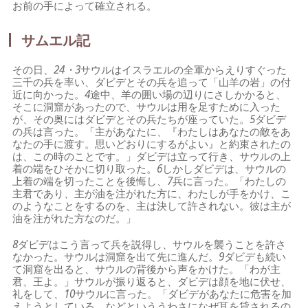
お前の手によって確立される。
サムエル記
その日、
24・3
サウルはイスラエルの全軍からえりすぐった
三千の兵を率い、ダビデとその兵を追って「山羊の岩」の付
近に向かった。
4
途中、羊の囲い場の辺りにさしかかると、
そこに洞窟があったので、サウルは用を足すために入った
が、その奥にはダビデとその兵たちが座っていた。
5
ダビデ
の兵は言った。「主があなたに、『わたしはあなたの敵をあ
なたの手に渡す。思いどおりにするがよい』と約束されたの
は、この時のことです。」ダビデは立って行き、サウルの上
着の端をひそかに切り取った。
6
しかしダビデは、サウルの
上着の端を切ったことを後悔し、
7
兵に言った。「わたしの
主君であり、主が油を注がれた方に、わたしが手をかけ、こ
のようなことをするのを、主は決して許されない。彼は主が
油を注がれた方なのだ。」
8
ダビデはこう言って兵を説得し、サウルを襲うことを許さ
なかった。サウルは洞窟を出て先に進んだ。
9
ダビデも続い
て洞窟を出ると、サウルの背後から声をかけた。「わが主
君、王よ。」サウルが振り返ると、ダビデは顔を地に伏せ、
礼をして、
10
サウルに言った。「ダビデがあなたに危害を加
えようとしている、などといううわさになぜ耳を貸されるの