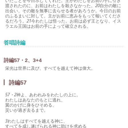
いたことを今日示してくれた。主がわたしをお前の手に引き
渡されたのに、お前はわたしを殺さなかった。
20
自分の敵に
出会い、その敵を無事に去らせる者があろうか。今日のお前
のふるまいに対して、主がお前に恵みをもって報いてくださ
るだろう。
21
今わたしは悟った。お前は必ず王となり、イス
ラエル王国はお前の手によって確立される。
答唱詩編
詩編57・2、3+4
栄光は世界に及び、すべてを越えて神は偉大。
詩編57
57・2
神よ、あわれみをわたしの上に。
わたしはあなたのもとに逃れ、
翼のかげに身をひそめる、
災いが過ぎ去るまで。
3
わたしはすべてを越える神に、
すべてを成し遂げられる神に助けを求める