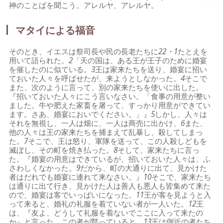
神のことばを聞こう。アレルヤ、アレルヤ。
マタイによる福音
そのとき、イエスは祭司長や民の長老たちに
22・1
たとえを
用いて語られた。
2
「天の国は、ある王が王子のために婚宴
を催したのに似ている。
3
王は家来たちを送り、婚宴に招い
ておいた人々を呼ばせたが、来ようとしなかった。
4
そこで
また、次のように言って、別の家来たちを使いに出した。
『招いておいた人々にこう言いなさい。「食事の用意が整い
ました。牛や肥えた家畜を屠って、すっかり用意ができてい
ます。さあ、婚宴においでください。」』
5
しかし、人々は
それを無視し、一人は畑に、一人は商売に出かけ、
6
また、
他の人々は王の家来たちを捕まえて乱暴し、殺してしまっ
た。
7
そこで、王は怒り、軍隊を送って、この人殺しどもを
滅ぼし、その町を焼き払った。
8
そして、家来たちに言っ
た。『婚宴の用意はできているが、招いておいた人々は、ふ
さわしくなかった。
9
だから、町の大通りに出て、見かけた
者はだれでも婚宴に連れて来なさい。』
10
そこで、家来たち
は通りに出て行き、見かけた人は善人も悪人も皆集めて来た
ので、婚宴は客でいっぱいになった。
11
王が客を見ようと入
って来ると、婚礼の礼服を着ていない者が一人いた。
12
王
は、『友よ、どうして礼服を着ないでここに入って来たの
か』と言った。この者が黙っていると、
13
王は側近の者たち