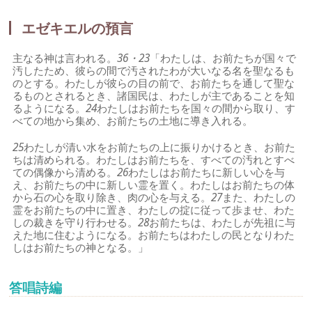
エゼキエルの預言
主なる神は言われる。
36・23
「わたしは、お前たちが国々で
汚したため、彼らの間で汚されたわが大いなる名を聖なるも
のとする。わたしが彼らの目の前で、お前たちを通して聖な
るものとされるとき、諸国民は、わたしが主であることを知
るようになる。
24
わたしはお前たちを国々の間から取り、す
べての地から集め、お前たちの土地に導き入れる。
25
わたしが清い水をお前たちの上に振りかけるとき、お前た
ちは清められる。わたしはお前たちを、すべての汚れとすべ
ての偶像から清める。
26
わたしはお前たちに新しい心を与
え、お前たちの中に新しい霊を置く。わたしはお前たちの体
から石の心を取り除き、肉の心を与える。
27
また、わたしの
霊をお前たちの中に置き、わたしの掟に従って歩ませ、わた
しの裁きを守り行わせる。
28
お前たちは、わたしが先祖に与
えた地に住むようになる。お前たちはわたしの民となりわた
しはお前たちの神となる。」
答唱詩編