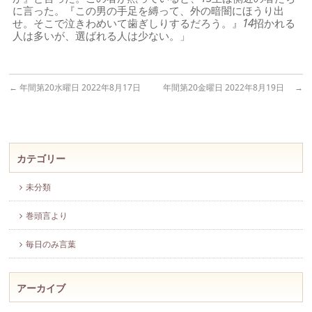
に言った。『この男の手足を縛って、外の暗闇にほうり出
せ。そこで泣きわめいて歯ぎしりするだろう。』
14
招かれる
人は多いが、選ばれる人は少ない。」
←
年間第20水曜日 2022年8月17日
年間第20金曜日 2022年8月19日
→
カテゴリー
未分類
巻頭言より
毎日のみ言葉
アーカイブ