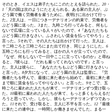
そのとき、イエスは弟子たちにこのたとえを語られた。
20・
1
「天の国は次のようにたとえられる。ある家の主人が、ぶ
どう園で働く労働者を雇うために、夜明けに出かけて行っ
た。
2
主人は、一日につき一デナリオンの約束で、労働者を
ぶどう園に送った。
3
また、九時ごろ行ってみると、何もし
ないで広場に立っている人々がいたので、
4
『あなたたちも
ぶどう園に行きなさい。ふさわしい賃金を払ってやろう』と
言った。
5
それで、その人たちは出かけて行った。主人は、
十二時ごろと三時ごろにまた出て行き、同じようにした。
6
五時ごろにも行ってみると、ほかの人々が立っていたので、
『なぜ、何もしないで一日中ここに立っているのか』と尋ね
ると、
7
彼らは、『だれも雇ってくれないのです』と言っ
た。主人は彼らに、『あなたたちもぶどう園に行きなさい』
と言った。
8
夕方になって、ぶどう園の主人は監督に、『労
働者たちを呼んで、最後に来た者から始めて、最初に来た者
まで順に賃金を払ってやりなさい』と言った。
9
そこで、五
時ごろに雇われた人たちが来て、一デナリオンずつ受け取っ
た。
10
最初に雇われた人たちが来て、もっと多くもらえるだ
ろうと思っていた。しかし、彼らも一デナリオンずつであっ
た。
11
それで、受け取ると、主人に不平を言った。
12
『最後
に来たこの連中は、一時間しか働きませんでした。まる一