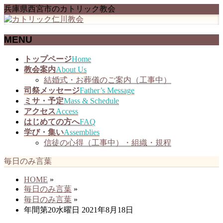
兵庫県西宮市のカトリック教会
MENU
メ
トップページ
Home
ニ
教会案内
About Us
ュ
結婚式・お葬儀のご案内（工事中）
ー
司祭メッセージ
Father’s Message
を
ミサ・予定
Mass & Schedule
飛
アクセス
Access
ば
はじめての方へ
FAQ
す
学び・集い
Assemblies
信徒の心得（工事中）・組織・規程
毎日のみ言葉
HOME
»
毎日のみ言葉
»
毎日のみ言葉
»
年間第20水曜日 2021年8月18日