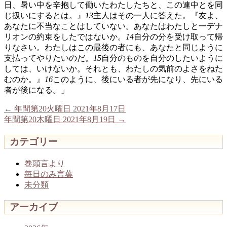
日、暑い中を辛抱して働いたわたしたちと、この連中とを同
じ扱いにするとは。』
13
主人はその一人に答えた。『友よ、
あなたに不当なことはしていない。あなたはわたしと一デナ
リオンの約束をしたではないか。
14
自分の分を受け取って帰
りなさい。わたしはこの最後の者にも、あなたと同じように
支払ってやりたいのだ。
15
自分のものを自分のしたいように
しては、いけないか。それとも、わたしの気前のよさをねた
むのか。』
16
このように、後にいる者が先になり、先にいる
者が後になる。」
←
年間第20火曜日 2021年8月17日
年間第20木曜日 2021年8月19日
→
カテゴリー
巻頭言より
毎日のみ言葉
未分類
アーカイブ