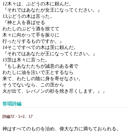
12
木々は、ぶどうの木に頼んだ。
『それではあなたが女王になってください。』
13
ぶどうの木は言った。
『神と人を喜ばせる
わたしのぶどう酒を捨てて
木々に向かって手を振りに
行ったりするものですか。』
14
そこですべての木は茨に頼んだ。
『それではあなたが王になってください。』
15
茨は木々に言った。
『もしあなたたちが誠意のある者で
わたしに油を注いで王とするなら
来て、わたしの陰に身を寄せなさい。
そうでないなら、この茨から
火が出て、レバノンの杉を焼き尽くします。』」
答唱詩編
詩編72・1+2、17
神はすべてのものを治め、偉大な力に満ちておられる。