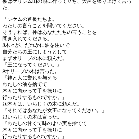
彼はゲリジム山の頂に行って立ち、大声を張り上げて言っ
た。
「シケムの首長たちよ。
わたしの言うことを聞いてください。
そうすれば、神はあなたたちの言うことを
聞き入れてくださる。
8
木々が、だれかに油を注いで
自分たちの王にしようとして
まずオリーブの木に頼んだ。
『王になってください。』
9
オリーブの木は言った。
『神と人に誉れを与える
わたしの油を捨てて
木々に向かって手を振りに
行ったりするものですか。』
10
木々は、いちじくの木に頼んだ。
『それではあなたが女王になってください。』
11
いちじくの木は言った。
『わたしの甘くて味のよい実を捨てて
木々に向かって手を振りに
行ったりするものですか。』