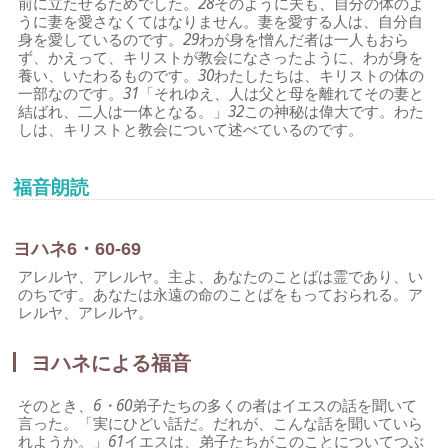
前に立たせるためでした。
28
そのように夫も、自分の体のよ
うに妻を愛さなくてはなりません。妻を愛する人は、自分自
身を愛しているのです。
29
わが身を憎んだ者は一人もおら
ず、かえって、キリストが教会になさったように、わが身を
養い、いたわるものです。
30
わたしたちは、キリストの体の
一部なのです。
31
「それゆえ、人は父と母を離れてその妻と
結ばれ、二人は一体となる。」
32
この神秘は偉大です。わた
しは、キリストと教会について述べているのです。
福音朗読
ヨハネ6・60-69
アレルヤ、アレルヤ。主よ、あなたのことばは霊であり、い
のちです。あなたは永遠の命のことばをもっておられる。ア
レルヤ、アレルヤ。
ヨハネによる福音
そのとき、
6・60
弟子たちの多くの者はイエスの話を聞いて
言った。「実にひどい話だ。だれが、こんな話を聞いていら
れようか。」
61
イエスは、弟子たちがこのことについてつぶ