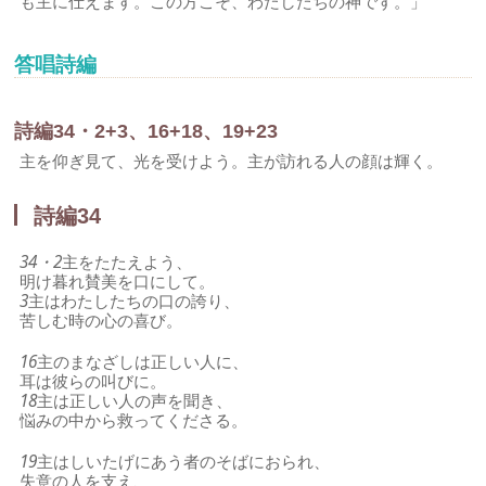
も主に仕えます。この方こそ、わたしたちの神です。」
答唱詩編
詩編34・2+3、16+18、19+23
主を仰ぎ見て、光を受けよう。主が訪れる人の顔は輝く。
詩編34
34・2
主をたたえよう、
明け暮れ賛美を口にして。
3
主はわたしたちの口の誇り、
苦しむ時の心の喜び。
16
主のまなざしは正しい人に、
耳は彼らの叫びに。
18
主は正しい人の声を聞き、
悩みの中から救ってくださる。
19
主はしいたげにあう者のそばにおられ、
失意の人を支え、