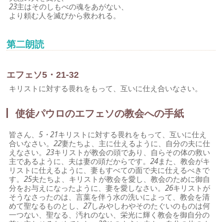
23
主はそのしもべの魂をあがない、
より頼む人を滅びから救われる。
第二朗読
エフェソ5・21-32
キリストに対する畏れをもって、互いに仕え合いなさい。
使徒パウロのエフェソの教会への手紙
皆さん、
5・21
キリストに対する畏れをもって、互いに仕え
合いなさい。
22
妻たちよ、主に仕えるように、自分の夫に仕
えなさい。
23
キリストが教会の頭であり、自らその体の救い
主であるように、夫は妻の頭だからです。
24
また、教会がキ
リストに仕えるように、妻もすべての面で夫に仕えるべきで
す。
25
夫たちよ、キリストが教会を愛し、教会のために御自
分をお与えになったように、妻を愛しなさい。
26
キリストが
そうなさったのは、言葉を伴う水の洗いによって、教会を清
めて聖なるものとし、
27
しみやしわやそのたぐいのものは何
一つない、聖なる、汚れのない、栄光に輝く教会を御自分の