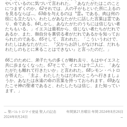
やいているのに気づいて言われた。「あなたがたはこのこと
につまずくのか。
62
それでは、人の子がもといた所に上るの
を見るならば…。
63
命を与えるのは〝霊〟である。肉は何の
役にも立たない。わたしがあなたがたに話した言葉は霊であ
り、命である。
64
しかし、あなたがたのうちには信じない者
たちもいる。」イエスは最初から、信じない者たちがだれで
あるか、また、御自分を裏切る者がだれであるかを知ってお
られたのである。
65
そして、言われた。「こういうわけで、
わたしはあなたがたに、『父からお許しがなければ、だれも
わたしのもとに来ることはできない』と言ったのだ。」
66
このために、弟子たちの多くが離れ去り、もはやイエスと
共に歩まなくなった。
67
そこで、イエスは十二人に、「あな
たがたも離れて行きたいか」と言われた。
68
シモン・ペトロ
が答えた。「主よ、わたしたちはだれのところへ行きましょ
うか。あなたは永遠の命の言葉を持っておられます。
69
あな
たこそ神の聖者であると、わたしたちは信じ、また知ってい
ます。」
←
聖バルトロマイ使徒 聖人の記念
年間第21月曜日 年間 2024年8月26日
2024年8月24日
→