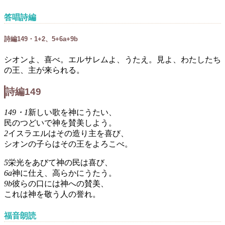
答唱詩編
詩編149・1+2、5+6a+9b
シオンよ、喜べ。エルサレムよ、うたえ。見よ、わたしたち
の王、主が来られる。
詩編149
149・1
新しい歌を神にうたい、
民のつどいで神を賛美しよう。
2
イスラエルはその造り主を喜び、
シオンの子らはその王をよろこべ。
5
栄光をあびて神の民は喜び、
6a
神に仕え、高らかにうたう。
9b
彼らの口には神への賛美、
これは神を敬う人の誉れ。
福音朗読