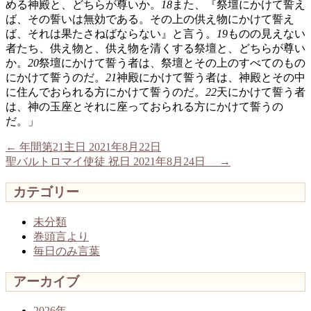
める神殿と、どちらが尊いか。
18
また、『祭壇にかけて誓え
ば、その誓いは無効である。その上の供え物にかけて誓え
ば、それは果たさねばならない』と言う。
19
ものの見えない
者たち、供え物と、供え物を清くする祭壇と、どちらが尊い
か。
20
祭壇にかけて誓う者は、祭壇とその上のすべてのもの
にかけて誓うのだ。
21
神殿にかけて誓う者は、神殿とその中
に住んでおられる方にかけて誓うのだ。
22
天にかけて誓う者
は、神の玉座とそれに座っておられる方にかけて誓うの
だ。」
←
年間第21主日 2021年8月22日
聖バルトロマイ使徒 祝日 2021年8月24日
→
カテゴリー
未分類
巻頭言より
毎日のみ言葉
アーカイブ
2026年