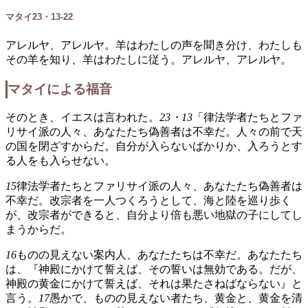
マタイ23・13-22
アレルヤ、アレルヤ。羊はわたしの声を聞き分け、わたしも
その羊を知り、羊はわたしに従う。アレルヤ、アレルヤ。
マタイによる福音
そのとき、イエスは言われた。
23・13
「律法学者たちとファ
リサイ派の人々、あなたたち偽善者は不幸だ。人々の前で天
の国を閉ざすからだ。自分が入らないばかりか、入ろうとす
る人をも入らせない。
15
律法学者たちとファリサイ派の人々、あなたたち偽善者は
不幸だ。改宗者を一人つくろうとして、海と陸を巡り歩く
が、改宗者ができると、自分より倍も悪い地獄の子にしてし
まうからだ。
16
ものの見えない案内人、あなたたちは不幸だ。あなたたち
は、『神殿にかけて誓えば、その誓いは無効である。だが、
神殿の黄金にかけて誓えば、それは果たさねばならない』と
言う。
17
愚かで、ものの見えない者たち、黄金と、黄金を清