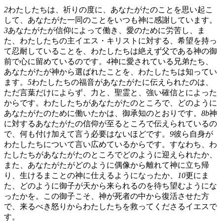
2
わたしたちは、祈りの度に、あなたがたのことを思い起こ
して、あなたがた一同のことをいつも神に感謝しています。
3
あなたがたが信仰によって働き、愛のために労苦し、ま
た、わたしたちの主イエス・キリストに対する、希望を持っ
て忍耐していることを、わたしたちは絶えず父である神の御
前で心に留めているのです。
4
神に愛されている兄弟たち、
あなたがたが神から選ばれたことを、わたしたちは知ってい
ます。
5
わたしたちの福音があなたがたに伝えられたのは、
ただ言葉だけによらず、力と、聖霊と、強い確信とによった
からです。わたしたちがあなたがたのところで、どのように
あなたがたのために働いたかは、御承知のとおりです。
8b
神
に対するあなたがたの信仰が至るところで伝えられているの
で、何も付け加えて言う必要はないほどです。
9
彼ら自身が
わたしたちについて言い広めているからです。すなわち、わ
たしたちがあなたがたのところでどのように迎えられたか、
また、あなたがたがどのように偶像から離れて神に立ち帰
り、生けるまことの神に仕えるようになったか、
10
更にま
た、どのように御子が天から来られるのを待ち望むようにな
ったかを。この御子こそ、神が死者の中から復活させた方
で、来るべき怒りからわたしたちを救ってくださるイエスで
す。