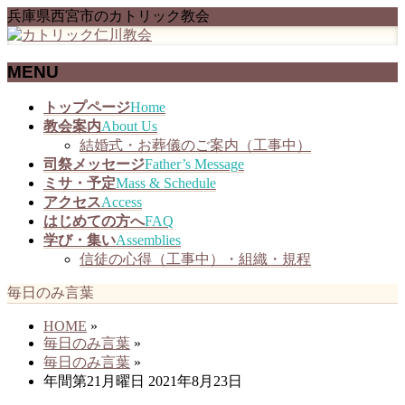
兵庫県西宮市のカトリック教会
MENU
メ
トップページ
Home
ニ
教会案内
About Us
ュ
結婚式・お葬儀のご案内（工事中）
ー
司祭メッセージ
Father’s Message
を
ミサ・予定
Mass & Schedule
飛
アクセス
Access
ば
はじめての方へ
FAQ
す
学び・集い
Assemblies
信徒の心得（工事中）・組織・規程
毎日のみ言葉
HOME
»
毎日のみ言葉
»
毎日のみ言葉
»
年間第21月曜日 2021年8月23日