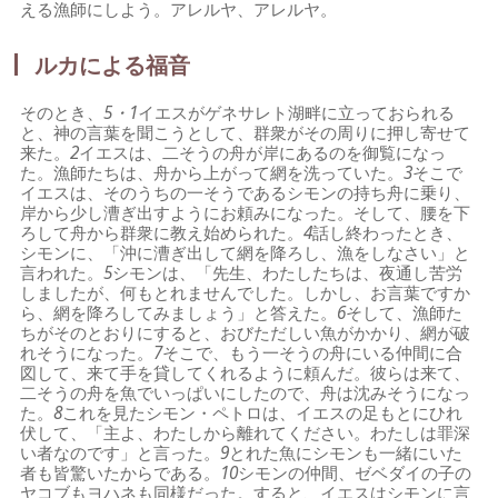
える漁師にしよう。アレルヤ、アレルヤ。
ルカによる福音
そのとき、
5・1
イエスがゲネサレト湖畔に立っておられる
と、神の言葉を聞こうとして、群衆がその周りに押し寄せて
来た。
2
イエスは、二そうの舟が岸にあるのを御覧になっ
た。漁師たちは、舟から上がって網を洗っていた。
3
そこで
イエスは、そのうちの一そうであるシモンの持ち舟に乗り、
岸から少し漕ぎ出すようにお頼みになった。そして、腰を下
ろして舟から群衆に教え始められた。
4
話し終わったとき、
シモンに、「沖に漕ぎ出して網を降ろし、漁をしなさい」と
言われた。
5
シモンは、「先生、わたしたちは、夜通し苦労
しましたが、何もとれませんでした。しかし、お言葉ですか
ら、網を降ろしてみましょう」と答えた。
6
そして、漁師た
ちがそのとおりにすると、おびただしい魚がかかり、網が破
れそうになった。
7
そこで、もう一そうの舟にいる仲間に合
図して、来て手を貸してくれるように頼んだ。彼らは来て、
二そうの舟を魚でいっぱいにしたので、舟は沈みそうになっ
た。
8
これを見たシモン・ペトロは、イエスの足もとにひれ
伏して、「主よ、わたしから離れてください。わたしは罪深
い者なのです」と言った。
9
とれた魚にシモンも一緒にいた
者も皆驚いたからである。
10
シモンの仲間、ゼベダイの子の
ヤコブもヨハネも同様だった。すると、イエスはシモンに言