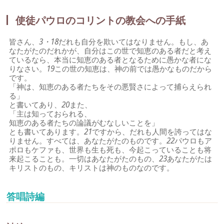
使徒パウロのコリントの教会への手紙
皆さん、
3・18
だれも自分を欺いてはなりません。もし、あ
なたがたのだれかが、自分はこの世で知恵のある者だと考え
ているなら、本当に知恵のある者となるために愚かな者にな
りなさい。
19
この世の知恵は、神の前では愚かなものだから
です。
「神は、知恵のある者たちをその悪賢さによって捕らえられ
る」
と書いてあり、
20
また、
「主は知っておられる、
知恵のある者たちの論議がむなしいことを」
とも書いてあります。
21
ですから、だれも人間を誇ってはな
りません。すべては、あなたがたのものです。
22
パウロもア
ポロもケファも、世界も生も死も、今起こっていることも将
来起こることも。一切はあなたがたのもの、
23
あなたがたは
キリストのもの、キリストは神のものなのです。
答唱詩編