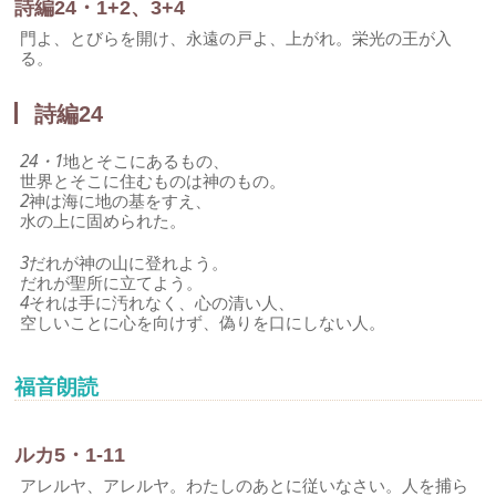
詩編24・1+2、3+4
門よ、とびらを開け、永遠の戸よ、上がれ。栄光の王が入
る。
詩編24
24・1
地とそこにあるもの、
世界とそこに住むものは神のもの。
2
神は海に地の基をすえ、
水の上に固められた。
3
だれが神の山に登れよう。
だれが聖所に立てよう。
4
それは手に汚れなく、心の清い人、
空しいことに心を向けず、偽りを口にしない人。
福音朗読
ルカ5・1-11
アレルヤ、アレルヤ。わたしのあとに従いなさい。人を捕ら