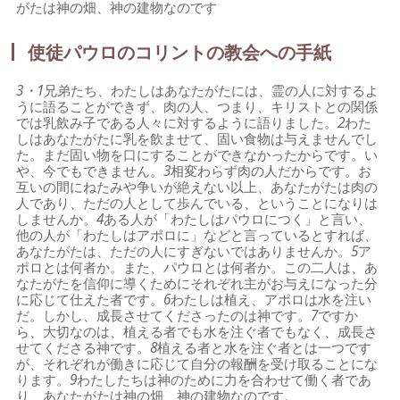
がたは神の畑、神の建物なのです
使徒パウロのコリントの教会への手紙
3・1
兄弟たち、わたしはあなたがたには、霊の人に対するよ
うに語ることができず、肉の人、つまり、キリストとの関係
では乳飲み子である人々に対するように語りました。
2
わた
しはあなたがたに乳を飲ませて、固い食物は与えませんでし
た。まだ固い物を口にすることができなかったからです。い
や、今でもできません。
3
相変わらず肉の人だからです。お
互いの間にねたみや争いが絶えない以上、あなたがたは肉の
人であり、ただの人として歩んでいる、ということになりは
しませんか。
4
ある人が「わたしはパウロにつく」と言い、
他の人が「わたしはアポロに」などと言っているとすれば、
あなたがたは、ただの人にすぎないではありませんか。
5
ア
ポロとは何者か。また、パウロとは何者か。この二人は、あ
なたがたを信仰に導くためにそれぞれ主がお与えになった分
に応じて仕えた者です。
6
わたしは植え、アポロは水を注い
だ。しかし、成長させてくださったのは神です。
7
ですか
ら、大切なのは、植える者でも水を注ぐ者でもなく、成長さ
せてくださる神です。
8
植える者と水を注ぐ者とは一つです
が、それぞれが働きに応じて自分の報酬を受け取ることにな
ります。
9
わたしたちは神のために力を合わせて働く者であ
り、あなたがたは神の畑、神の建物なのです。