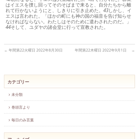
はイエスを捜し回ってそのそばまで来ると、自分たちから離
れて行かないようにと、しきりに引き止めた。
43
しかし、イ
エスは言われた。「ほかの町にも神の国の福音を告げ知らせ
なければならない。わたしはそのために遣わされたのだ。」
44
そして、ユダヤの諸会堂に行って宣教された。
←
年間第22火曜日 2022年8月30日
年間第22木曜日 2022年9月1日
→
カテゴリー
未分類
巻頭言より
毎日のみ言葉