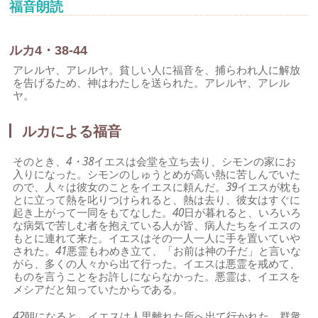
福音朗読
ルカ4・38-44
アレルヤ、アレルヤ。貧しい人に福音を、捕らわれ人に解放
を告げるため、神はわたしを送られた。アレルヤ、アレル
ヤ。
ルカによる福音
そのとき、
4・38
イエスは会堂を立ち去り、シモンの家にお
入りになった。シモンのしゅうとめが高い熱に苦しんでいた
ので、人々は彼女のことをイエスに頼んだ。
39
イエスが枕も
とに立って熱を叱りつけられると、熱は去り、彼女はすぐに
起き上がって一同をもてなした。
40
日が暮れると、いろいろ
な病気で苦しむ者を抱えている人が皆、病人たちをイエスの
もとに連れて来た。イエスはその一人一人に手を置いていや
された。
41
悪霊もわめき立て、「お前は神の子だ」と言いな
がら、多くの人々から出て行った。イエスは悪霊を戒めて、
ものを言うことをお許しにならなかった。悪霊は、イエスを
メシアだと知っていたからである。
42
朝になると、イエスは人里離れた所へ出て行かれた。群衆