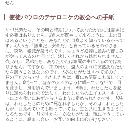
せん
使徒パウロのテサロニケの教会への手紙
5・1
兄弟たち、その時と時期についてあなたがたには書き記
す必要はありません。
2
盗人が夜やって来るように、主の日
は来るということを、あなたがた自身よく知っているからで
す。
3
人々が「無事だ。安全だ」と言っているそのやさき
に、突然、破滅が襲うのです。ちょうど妊婦に産みの苦しみ
がやって来るのと同じで、決してそれから逃れられません。
4
しかし、兄弟たち、あなたがたは暗闇の中にいるのではあ
りません。ですから、主の日が、盗人のように突然あなたが
たを襲うことはないのです。
5
あなたがたはすべて光の子、
昼の子だからです。わたしたちは、夜にも暗闇にも属してい
ません。
6
従って、ほかの人々のように眠っていないで、目
を覚まし、身を慎んでいましょう。
9
神は、わたしたちを怒
りに定められたのではなく、わたしたちの主イエス・キリス
トによる救いにあずからせるように定められたのです。
10
主
は、わたしたちのために死なれましたが、それは、わたした
ちが、目覚めていても眠っていても、主と共に生きるように
なるためです。
11
ですから、あなたがたは、現にそうしてい
るように、励まし合い、お互いの向上に心がけなさい。