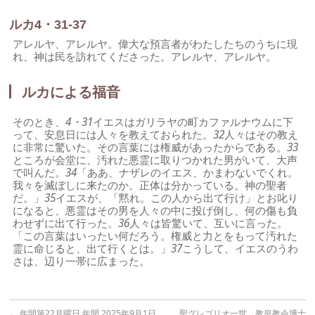
ルカ4・31-37
アレルヤ、アレルヤ。偉大な預言者がわたしたちのうちに現
れ、神は民を訪れてくださった。アレルヤ、アレルヤ。
ルカによる福音
そのとき、
4・31
イエスはガリラヤの町カファルナウムに下
って、安息日には人々を教えておられた。
32
人々はその教え
に非常に驚いた。その言葉には権威があったからである。
33
ところが会堂に、汚れた悪霊に取りつかれた男がいて、大声
で叫んだ。
34
「ああ、ナザレのイエス、かまわないでくれ。
我々を滅ぼしに来たのか。正体は分かっている。神の聖者
だ。」
35
イエスが、「黙れ。この人から出て行け」とお叱り
になると、悪霊はその男を人々の中に投げ倒し、何の傷も負
わせずに出て行った。
36
人々は皆驚いて、互いに言った。
「この言葉はいったい何だろう。権威と力とをもって汚れた
霊に命じると、出て行くとは。」
37
こうして、イエスのうわ
さは、辺り一帯に広まった。
←
年間第22月曜日 年間 2025年9月1日
聖グレゴリオ一世 教皇教会博士