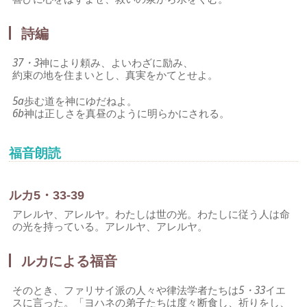
詩編
37・3
神により頼み、よいわざに励み、
約束の地を住まいとし、真実をかてとせよ。
5a
歩む道を神にゆだねよ。
6b
神は正しさを真昼のように明らかにされる。
福音朗読
ルカ5・33-39
アレルヤ、アレルヤ。わたしは世の光。わたしに従う人は命
の光を持っている。アレルヤ、アレルヤ。
ルカによる福音
そのとき、ファリサイ派の人々や律法学者たちは
5・33
イエ
スに言った。「ヨハネの弟子たちは度々断食し、祈りをし、