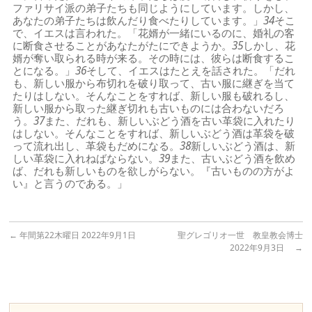
ファリサイ派の弟子たちも同じようにしています。しかし、
あなたの弟子たちは飲んだり食べたりしています。」
34
そこ
で、イエスは言われた。「花婿が一緒にいるのに、婚礼の客
に断食させることがあなたがたにできようか。
35
しかし、花
婿が奪い取られる時が来る。その時には、彼らは断食するこ
とになる。」
36
そして、イエスはたとえを話された。「だれ
も、新しい服から布切れを破り取って、古い服に継ぎを当て
たりはしない。そんなことをすれば、新しい服も破れるし、
新しい服から取った継ぎ切れも古いものには合わないだろ
う。
37
また、だれも、新しいぶどう酒を古い革袋に入れたり
はしない。そんなことをすれば、新しいぶどう酒は革袋を破
って流れ出し、革袋もだめになる。
38
新しいぶどう酒は、新
しい革袋に入れねばならない。
39
また、古いぶどう酒を飲め
ば、だれも新しいものを欲しがらない。『古いものの方がよ
い』と言うのである。」
←
年間第22木曜日 2022年9月1日
聖グレゴリオ一世 教皇教会博士
2022年9月3日
→