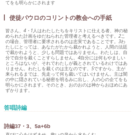
てをも明らかにされます
使徒パウロのコリントの教会への手紙
皆さん、
4・1
人はわたしたちをキリストに仕える者、神の秘
められた計画をゆだねられた管理者と考えるべきです。
2
こ
の場合、管理者に要求されるのは忠実であることです。
3
わ
たしにとっては、あなたがたから裁かれようと、人間の法廷
で裁かれようと、少しも問題ではありません。わたしは、自
分で自分を裁くことすらしません。
4
自分には何もやましい
ところはないが、それでわたしが義とされているわけではあ
りません。わたしを裁くのは主なのです。
5
ですから、主が
来られるまでは、先走って何も裁いてはいけません。主は闇
の中に隠されている秘密を明るみに出し、人の心の企てをも
明らかにされます。そのとき、おのおのは神からおほめにあ
ずかります。
答唱詩編
詩編37・3、5a+6b
喜びに心をはずませ、救いの泉から水をくむ。