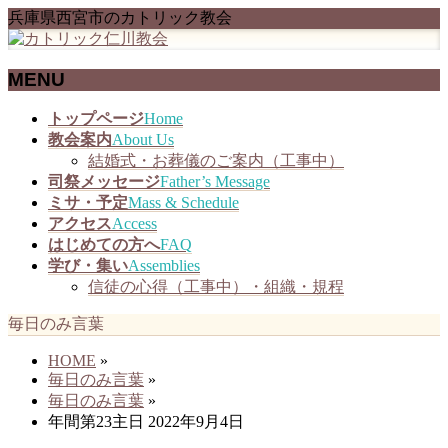
兵庫県西宮市のカトリック教会
MENU
メ
トップページ
Home
ニ
教会案内
About Us
ュ
結婚式・お葬儀のご案内（工事中）
ー
司祭メッセージ
Father’s Message
を
ミサ・予定
Mass & Schedule
飛
アクセス
Access
ば
はじめての方へ
FAQ
す
学び・集い
Assemblies
信徒の心得（工事中）・組織・規程
毎日のみ言葉
HOME
»
毎日のみ言葉
»
毎日のみ言葉
»
年間第23主日 2022年9月4日