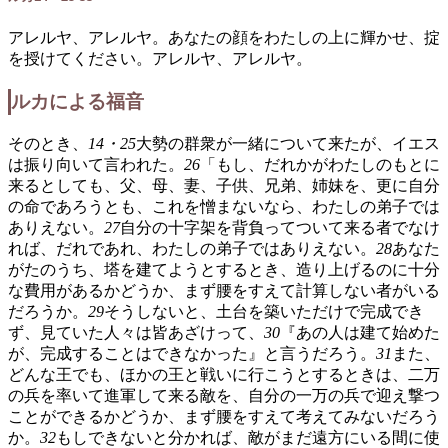
アレルヤ、アレルヤ。あなたの顔をわたしの上に輝かせ、掟
を授けてください。アレルヤ、アレルヤ。
ルカによる福音
そのとき、
14・25
大勢の群衆が一緒について来たが、イエス
は振り向いて言われた。
26
「もし、だれかがわたしのもとに
来るとしても、父、母、妻、子供、兄弟、姉妹を、更に自分
の命であろうとも、これを憎まないなら、わたしの弟子では
ありえない。
27
自分の十字架を背負ってついて来る者でなけ
れば、だれであれ、わたしの弟子ではありえない。
28
あなた
がたのうち、塔を建てようとするとき、造り上げるのに十分
な費用があるかどうか、まず腰をすえて計算しない者がいる
だろうか。
29
そうしないと、土台を築いただけで完成でき
ず、見ていた人々は皆あざけって、
30
『あの人は建て始めた
が、完成することはできなかった』と言うだろう。
31
また、
どんな王でも、ほかの王と戦いに行こうとするときは、二万
の兵を率いて進軍して来る敵を、自分の一万の兵で迎え撃つ
ことができるかどうか、まず腰をすえて考えてみないだろう
か。
32
もしできないと分かれば、敵がまだ遠方にいる間に使