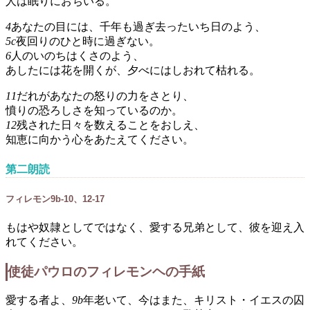
人は眠りにおちいる。
4
あなたの目には、千年も過ぎ去ったいち日のよう、
5c
夜回りのひと時に過ぎない。
6
人のいのちはくさのよう、
あしたには花を開くが、夕べにはしおれて枯れる。
11
だれがあなたの怒りの力をさとり、
憤りの恐ろしさを知っているのか。
12
残された日々を数えることをおしえ、
知恵に向かう心をあたえてください。
第二朗読
フィレモン9b-10、12-17
もはや奴隷としてではなく、愛する兄弟として、彼を迎え入
れてください。
使徒パウロのフィレモンヘの手紙
愛する者よ、
9b
年老いて、今はまた、キリスト・イエスの囚