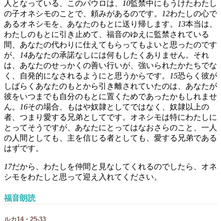
人となっている、このパウロは、
10
監禁中にもうけたわたし
の子オネシモのことで、頼みがあるのです。
12
わたしの心で
あるオネシモを、あなたのもとに送り帰します。
13
本当は、
わたしのもとに引き止めて、福音のゆえに監禁されている
間、あなたの代わりに仕えてもらってもよいと思ったのです
が、
14
あなたの承諾なしには何もしたくありません。それ
は、あなたのせっかくの善い行いが、強いられたかたちでな
く、自発的になされるようにと思うからです。
15
恐らく彼が
しばらくあなたのもとから引き離されていたのは、あなたが
彼をいつまでも自分のもとに置くためであったかもしれませ
ん。
16
その場合、もはや奴隷としてではなく、奴隷以上の
者、つまり愛する兄弟としてです。オネシモは特にわたしに
とってそうですが、あなたにとってはなおさらのこと、一人
の人間としても、主を信じる者としても、愛する兄弟である
はずです。
17
だから、わたしを仲間と見なしてくれるのでしたら、オネ
シモをわたしと思って迎え入れてください。
福音朗読
ルカ14・25-33