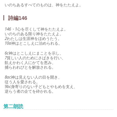
いのちあるすべてのものは、神をたたえよ。
詩編146
146・1
心を尽くして神をたたえよ。
いのちのある限り神をたたえよ。
2
わたしは生涯神をほめうたう。
10a
神はとこしえに治められる。
6c
神はとこしえにまことを示し、
7
貧しい人のためにさばきを行い、
飢えかわく人にかてを恵み、
捕らわれびとを解放される。
8ac
神は見えない人の目を開き、
従う人を愛される。
9bc
身寄りのない子どもとやもめを支え、
逆らう者の企てを砕かれる。
第二朗読