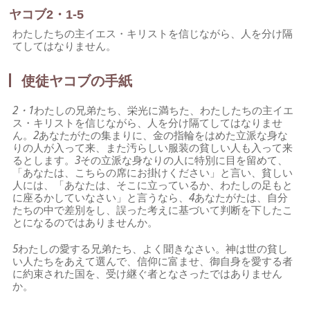
ヤコブ2・1-5
わたしたちの主イエス・キリストを信じながら、人を分け隔
てしてはなりません。
使徒ヤコブの手紙
2・1
わたしの兄弟たち、栄光に満ちた、わたしたちの主イエ
ス・キリストを信じながら、人を分け隔てしてはなりませ
ん。
2
あなたがたの集まりに、金の指輪をはめた立派な身な
りの人が入って来、また汚らしい服装の貧しい人も入って来
るとします。
3
その立派な身なりの人に特別に目を留めて、
「あなたは、こちらの席にお掛けください」と言い、貧しい
人には、「あなたは、そこに立っているか、わたしの足もと
に座るかしていなさい」と言うなら、
4
あなたがたは、自分
たちの中で差別をし、誤った考えに基づいて判断を下したこ
とになるのではありませんか。
5
わたしの愛する兄弟たち、よく聞きなさい。神は世の貧し
い人たちをあえて選んで、信仰に富ませ、御自身を愛する者
に約束された国を、受け継ぐ者となさったではありません
か。