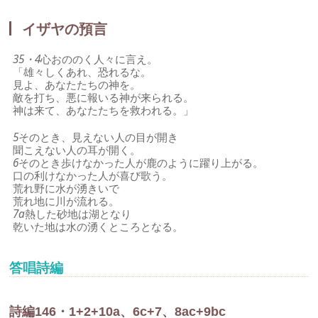
イザヤの預言
35・4
心おののく人々に言え。
「雄々しくあれ、恐れるな。
見よ、あなたたちの神を。
敵を打ち、悪に報いる神が来られる。
神は来て、あなたたちを救われる。」
5
そのとき、見えない人の目が開き
聞こえない人の耳が開く。
6
そのとき歩けなかった人が鹿のように躍り上がる。
口の利けなかった人が喜び歌う。
荒れ野に水が湧きいで
荒れ地に川が流れる。
7a
熱した砂地は湖となり
乾いた地は水の湧くところとなる。
答唱詩編
詩編146・1+2+10a、6c+7、8ac+9bc