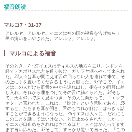
福音朗読
マルコ7・31-37
アレルヤ、アレルヤ。イエスは神の国の福音を告げ知らせ、
民の病いをいやされた。アレルヤ、アレルヤ。
マルコによる福音
そのとき、
7・31
イエスはティルスの地方を去り、シドンを
経てデカポリス地方を通り抜け、ガリラヤ湖へやって来られ
た。
32
人々は耳が聞こえず舌の回らない人を連れて来て、そ
の上に手を置いてくださるようにと願った。
33
そこで、イエ
スはこの人だけを群衆の中から連れ出し、指をその両耳に差
し入れ、それから唾をつけてその舌に触れられた。
34
そし
て、天を仰いで深く息をつき、その人に向かって、「エッフ
ァタ」と言われた。これは、「開け」という意味である。
35
すると、たちまち耳が開き、舌のもつれが解け、はっきり話
すことができるようになった。
36
イエスは人々に、だれにも
このことを話してはいけない、と口止めをされた。しかし、
イエスが口止めをされればされるほど、人々はかえってます
ます言い広めた。
37
そして、すっかり驚いて言った。「この