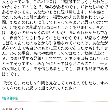
人となっている、このパウロは、
10
監禁中にもうけたわたし
の子オネシモのことで、頼みがあるのです。
12
わたしの心で
あるオネシモを、あなたのもとに送り帰します。
13
本当は、
わたしのもとに引き止めて、福音のゆえに監禁されている
間、あなたの代わりに仕えてもらってもよいと思ったのです
が、
14
あなたの承諾なしには何もしたくありません。それ
は、あなたのせっかくの善い行いが、強いられたかたちでな
く、自発的になされるようにと思うからです。
15
恐らく彼が
しばらくあなたのもとから引き離されていたのは、あなたが
彼をいつまでも自分のもとに置くためであったかもしれませ
ん。
16
その場合、もはや奴隷としてではなく、奴隷以上の
者、つまり愛する兄弟としてです。オネシモは特にわたしに
とってそうですが、あなたにとってはなおさらのこと、一人
の人間としても、主を信じる者としても、愛する兄弟である
はずです。
17
だから、わたしを仲間と見なしてくれるのでしたら、オネ
シモをわたしと思って迎え入れてください。
福音朗読
ルカ14・25-33