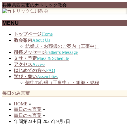
兵庫県西宮市のカトリック教会
MENU
メ
トップページ
Home
ニ
教会案内
About Us
ュ
結婚式・お葬儀のご案内（工事中）
ー
司祭メッセージ
Father’s Message
を
ミサ・予定
Mass & Schedule
飛
アクセス
Access
ば
はじめての方へ
FAQ
す
学び・集い
Assemblies
信徒の心得（工事中）・組織・規程
毎日のみ言葉
HOME
»
毎日のみ言葉
»
毎日のみ言葉
»
年間第23主日 2025年9月7日