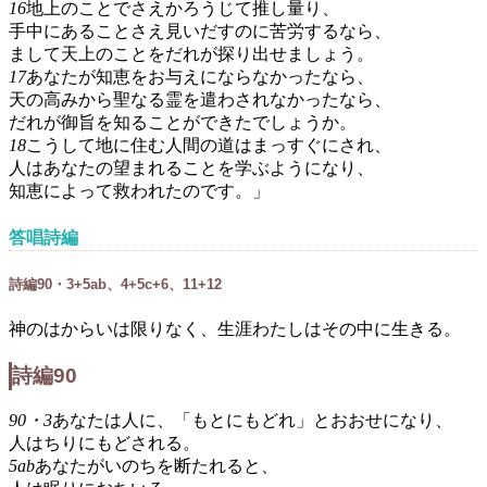
16
地上のことでさえかろうじて推し量り、
手中にあることさえ見いだすのに苦労するなら、
まして天上のことをだれが探り出せましょう。
17
あなたが知恵をお与えにならなかったなら、
天の高みから聖なる霊を遣わされなかったなら、
だれが御旨を知ることができたでしょうか。
18
こうして地に住む人間の道はまっすぐにされ、
人はあなたの望まれることを学ぶようになり、
知恵によって救われたのです。」
答唱詩編
詩編90・3+5ab、4+5c+6、11+12
神のはからいは限りなく、生涯わたしはその中に生きる。
詩編90
90・3
あなたは人に、「もとにもどれ」とおおせになり、
人はちりにもどされる。
5ab
あなたがいのちを断たれると、