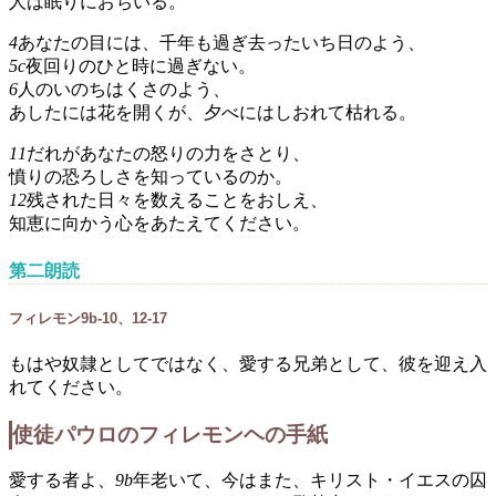
人は眠りにおちいる。
4
あなたの目には、千年も過ぎ去ったいち日のよう、
5c
夜回りのひと時に過ぎない。
6
人のいのちはくさのよう、
あしたには花を開くが、夕べにはしおれて枯れる。
11
だれがあなたの怒りの力をさとり、
憤りの恐ろしさを知っているのか。
12
残された日々を数えることをおしえ、
知恵に向かう心をあたえてください。
第二朗読
フィレモン9b-10、12-17
もはや奴隷としてではなく、愛する兄弟として、彼を迎え入
れてください。
使徒パウロのフィレモンヘの手紙
愛する者よ、
9b
年老いて、今はまた、キリスト・イエスの囚