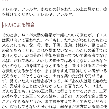
アレルヤ、アレルヤ。あなたの顔をわたしの上に輝かせ、掟
を授けてください。アレルヤ、アレルヤ。
ルカによる福音
そのとき、
14・25
大勢の群衆が一緒について来たが、イエス
は振り向いて言われた。
26
「もし、だれかがわたしのもとに
来るとしても、父、母、妻、子供、兄弟、姉妹を、更に自分
の命であろうとも、これを憎まないなら、わたしの弟子では
ありえない。
27
自分の十字架を背負ってついて来る者でなけ
れば、だれであれ、わたしの弟子ではありえない。
28
あなた
がたのうち、塔を建てようとするとき、造り上げるのに十分
な費用があるかどうか、まず腰をすえて計算しない者がいる
だろうか。
29
そうしないと、土台を築いただけで完成でき
ず、見ていた人々は皆あざけって、
30
『あの人は建て始めた
が、完成することはできなかった』と言うだろう。
31
また、
どんな王でも、ほかの王と戦いに行こうとするときは、二万
の兵を率いて進軍して来る敵を、自分の一万の兵で迎え撃つ
ことができるかどうか、まず腰をすえて考えてみないだろう
か。
32
もしできないと分かれば、敵がまだ遠方にいる間に使