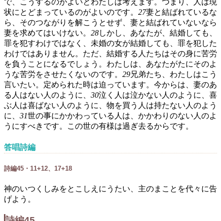
で、こうするのがよいとわたしは考えます。つまり、人は現
状にとどまっているのがよいのです。
27
妻と結ばれているな
ら、そのつながりを解こうとせず、妻と結ばれていないなら
妻を求めてはいけない。
28
しかし、あなたが、結婚しても、
罪を犯すわけではなく、未婚の女が結婚しても、罪を犯した
わけではありません。ただ、結婚する人たちはその身に苦労
を負うことになるでしょう。わたしは、あなたがたにそのよ
うな苦労をさせたくないのです。
29
兄弟たち、わたしはこう
言いたい。定められた時は迫っています。今からは、妻のあ
る人はない人のように、
30
泣く人は泣かない人のように、喜
ぶ人は喜ばない人のように、物を買う人は持たない人のよう
に、
31
世の事にかかわっている人は、かかわりのない人のよ
うにすべきです。この世の有様は過ぎ去るからです。
答唱詩編
詩編45・11+12、17+18
神のいつくしみをとこしえにうたい、主のまことを代々に告
げよう。
詩編45