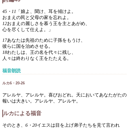
45・11
「娘よ、聞け、耳を傾けよ。
おまえの民と父母の家を忘れよ。
12
おまえの麗しさを慕う王を主とあがめ、
心を尽くして仕えよ。」
17
あなたは先祖のために子孫をもうけ、
彼らに国を治めさせる。
18
わたしは、王の名を代々に残し、
人々は終わりなく王をたたえる。
福音朗読
ルカ6・20-26
アレルヤ、アレルヤ。喜びおどれ。天においてあなたがたの
報いは大きい。アレルヤ、アレルヤ。
ルカによる福音
そのとき、
6・20
イエスは目を上げ弟子たちを見て言われ