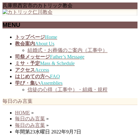
兵庫県西宮市のカトリック教会
MENU
メ
トップページ
Home
ニ
教会案内
About Us
ュ
結婚式・お葬儀のご案内（工事中）
ー
司祭メッセージ
Father’s Message
を
ミサ・予定
Mass & Schedule
飛
アクセス
Access
ば
はじめての方へ
FAQ
す
学び・集い
Assemblies
信徒の心得（工事中）・組織・規程
毎日のみ言葉
HOME
»
毎日のみ言葉
»
毎日のみ言葉
»
年間第23水曜日 2022年9月7日