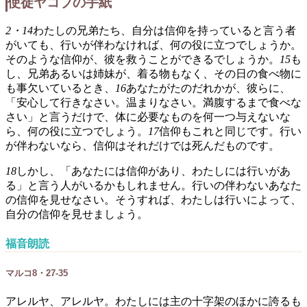
使徒ヤコブの手紙
2・14
わたしの兄弟たち、自分は信仰を持っていると言う者
がいても、行いが伴わなければ、何の役に立つでしょうか。
そのような信仰が、彼を救うことができるでしょうか。
15
も
し、兄弟あるいは姉妹が、着る物もなく、その日の食べ物に
も事欠いているとき、
16
あなたがたのだれかが、彼らに、
「安心して行きなさい。温まりなさい。満腹するまで食べな
さい」と言うだけで、体に必要なものを何一つ与えないな
ら、何の役に立つでしょう。
17
信仰もこれと同じです。行い
が伴わないなら、信仰はそれだけでは死んだものです。
18
しかし、「あなたには信仰があり、わたしには行いがあ
る」と言う人がいるかもしれません。行いの伴わないあなた
の信仰を見せなさい。そうすれば、わたしは行いによって、
自分の信仰を見せましょう。
福音朗読
マルコ8・27-35
アレルヤ、アレルヤ。わたしには主の十字架のほかに誇るも