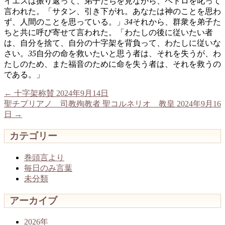
イエスは振り返って、弟子たちを見ながら、ペトロを叱って
言われた。「サタン、引き下がれ。あなたは神のことを思わ
ず、人間のことを思っている。」
34
それから、群衆を弟子た
ちと共に呼び寄せて言われた。「わたしの後に従いたい者
は、自分を捨て、自分の十字架を背負って、わたしに従いな
さい。
35
自分の命を救いたいと思う者は、それを失うが、わ
たしのため、また福音のために命を失う者は、それを救うの
である。」
←
十字架称賛 2024年9月14日
聖チプリアノ 司教殉教者 聖コルネリオ 教皇 2024年9月16
日
→
カテゴリー
巻頭言より
毎日のみ言葉
未分類
アーカイブ
2026年