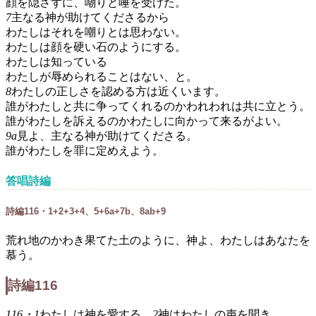
顔を隠さずに、嘲りと唾を受けた。
7
主なる神が助けてくださるから
わたしはそれを嘲りとは思わない。
わたしは顔を硬い石のようにする。
わたしは知っている
わたしが辱められることはない、と。
8
わたしの正しさを認める方は近くいます。
誰がわたしと共に争ってくれるのかわれわれは共に立とう。
誰がわたしを訴えるのかわたしに向かって来るがよい。
9a
見よ、主なる神が助けてくださる。
誰がわたしを罪に定めえよう。
答唱詩編
詩編116・1+2+3+4、5+6a+7b、8ab+9
荒れ地のかわき果てた土のように、神よ、わたしはあなたを
慕う。
詩編116
116・1
わたしは神を愛する。
2
神はわたしの声を聞き、