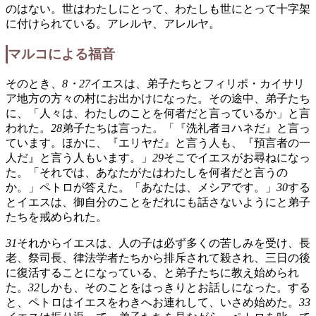
のはない。世はわたしにとって、わたしも世にとって十字架
に付けられている。アレルヤ、アレルヤ。
マルコによる福音
そのとき、
8・27
イエスは、弟子たちとフィリポ・カイサリ
ア地方の方々の村にお出かけになった。その途中、弟子たち
に、「人々は、わたしのことを何者だと言っているか」と言
われた。
28
弟子たちは言った。「『洗礼者ヨハネだ』と言っ
ています。ほかに、『エリヤだ』と言う人も、『預言者の一
人だ』と言う人もいます。」
29
そこでイエスがお尋ねになっ
た。「それでは、あなたがたはわたしを何者だと言うの
か。」ペトロが答えた。「あなたは、メシアです。」
30
する
とイエスは、御自分のことをだれにも話さないようにと弟子
たちを戒められた。
31
それからイエスは、人の子は必ず多くの苦しみを受け、長
老、祭司長、律法学者たちから排斥されて殺され、三日の後
に復活することになっている、と弟子たちに教え始められ
た。
32
しかも、そのことをはっきりとお話しになった。する
と、ペトロはイエスをわきへお連れして、いさめ始めた。
33