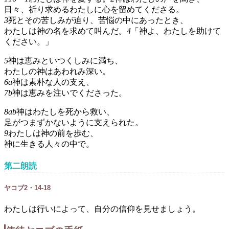
日々、祈り求めるわたしに心を留めてくださる。
3
死とその苦しみが迫り、苦悩の中にあったとき、
わたしは神の名を求めて叫んだ。
4
「神よ、わたしを助けて
ください。」
5
神は恵みといつくしみに満ち、
わたしの神はあわれみ深い。
6a
神は素朴な人の支え、
7b
神は恵みを注いでくださった。
8ab
神はわたしを死から救い、
足がつまずかないように支えられた。
9
わたしは神の前を歩む、
神に生きる人々の中で。
第二朗読
ヤコブ2・14-18
わたしは行いによって、自分の信仰を見せましょう。