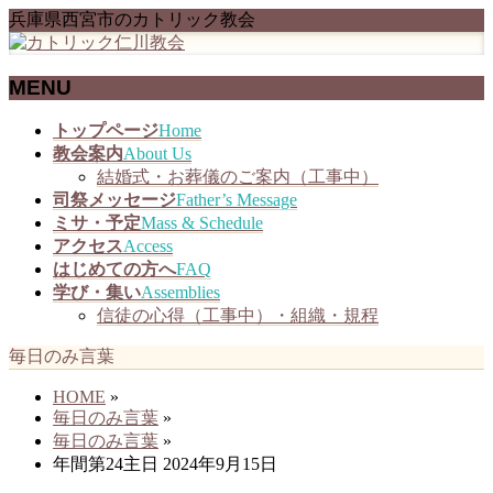
兵庫県西宮市のカトリック教会
MENU
メ
トップページ
Home
ニ
教会案内
About Us
ュ
結婚式・お葬儀のご案内（工事中）
ー
司祭メッセージ
Father’s Message
を
ミサ・予定
Mass & Schedule
飛
アクセス
Access
ば
はじめての方へ
FAQ
す
学び・集い
Assemblies
信徒の心得（工事中）・組織・規程
毎日のみ言葉
HOME
»
毎日のみ言葉
»
毎日のみ言葉
»
年間第24主日 2024年9月15日