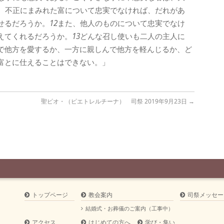
、不正にまみれた富について忠実でなければ、だれがあ
せるだろうか。
12
また、他人のものについて忠実でなけ
えてくれるだろうか。
13
どんな召し使いも二人の主人に
で他方を愛するか、一方に親しんで他方を軽んじるか、ど
富とに仕えることはできない。」
聖ピオ・（ピエトレルチーナ） 司祭 2019年9月23日
→
トップページ
教会案内
司祭メッセー
結婚式・お葬儀のご案内（工事中）
アクセス
はじめての方へ
学び・集い