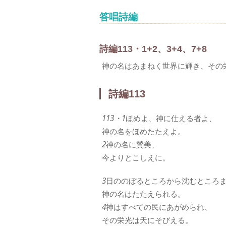
答唱詩編
詩編113・1+2、3+4、7+8
神の名はあまねく世界に輝き、その
詩編113
113・1
ほめよ、神に仕える者よ、
神の名をほめたたえよ。
2
神の名に賛美、
今よりとこしえに。
3
日ののぼるところから沈むところ
神の名はたたえられる。
4
神はすべての民にあがめられ、
その栄光は天にそびえる。