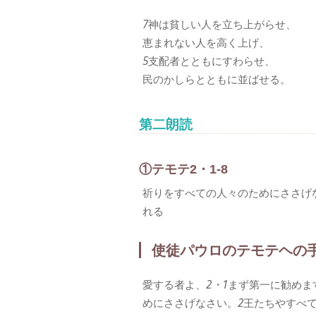
7
神は貧しい人を立ち上がらせ、
恵まれない人を高く上げ、
5
支配者とともにすわらせ、
民のかしらとともに並ばせる。
第二朗読
①テモテ2・1-8
祈りをすべての人々のためにささげ
れる
使徒パウロのテモテヘの
愛する者よ、
2・1
まず第一に勧めま
めにささげなさい。
2
王たちやすべ