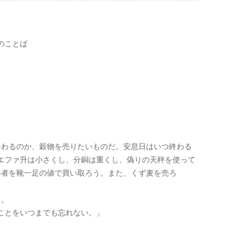
のことば
。
終わるのか、穀物を売りたいものだ。安息日はいつ終わる
エファ升は小さくし、分銅は重くし、偽りの天秤を使って
い者を靴一足の値で買い取ろう。また、くず麦を売ろ
る。
ことをいつまでも忘れない。」