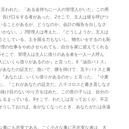
に言われた。「ある金持ちに一人の管理人がいた。この男
、告げ口をする者があった。
2
そこで、主人は彼を呼びつ
いることがあるが、どうなのか。会計の報告を出しなさ
いかない。』
3
管理人は考えた。『どうしようか。主人は
うとしている。土を掘る力もないし、物乞いをするのも恥
管理の仕事をやめさせられても、自分を家に迎えてくれる
5
そこで、管理人は主人に借りのある者を一人一人呼ん
人にいくら借りがあるのか』と言った。
6
『油百バトス』
があなたの証文だ。急いで、腰を掛けて、五十バトスと書
、『あなたは、いくら借りがあるのか』と言った。『小麦
た。『これがあなたの証文だ。八十コロスと書き直しなさ
の抜け目のないやり方をほめた。この世の子らは、自分の
ふるまっている。
9
そこで、わたしは言っておくが、不正
そうしておけば、金がなくなったとき、あなたがたは永遠
な事にも忠実である。ごく小さな事に不忠実な者は、大