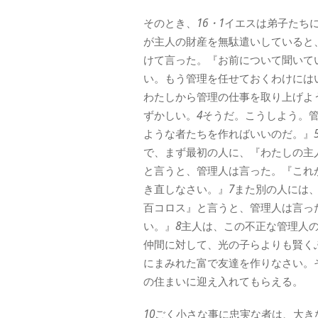
そのとき、
16・1
イエスは弟子たち
が主人の財産を無駄遣いしていると
けて言った。『お前について聞いて
い。もう管理を任せておくわけには
わたしから管理の仕事を取り上げよ
ずかしい。
4
そうだ。こうしよう。
ような者たちを作ればいいのだ。』
で、まず最初の人に、『わたしの主
と言うと、管理人は言った。『これ
き直しなさい。』
7
また別の人には
百コロス』と言うと、管理人は言っ
い。』
8
主人は、この不正な管理人
仲間に対して、光の子らよりも賢く
にまみれた富で友達を作りなさい。
の住まいに迎え入れてもらえる。
10
ごく小さな事に忠実な者は、大き