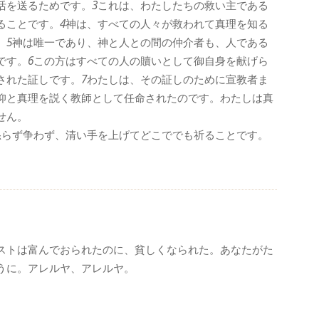
活を送るためです。
3
これは、わたしたちの救い主である
ることです。
4
神は、すべての人々が救われて真理を知る
。
5
神は唯一であり、神と人との間の仲介者も、人である
です。
6
この方はすべての人の贖いとして御自身を献げら
された証しです。
7
わたしは、その証しのために宣教者ま
仰と真理を説く教師として任命されたのです。わたしは真
せん。
怒らず争わず、清い手を上げてどこででも祈ることです。
ストは富んでおられたのに、貧しくなられた。あなたがた
うに。アレルヤ、アレルヤ。