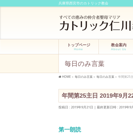
兵庫県西宮市のカトリック教会
トップページ
教会案内
Home
About Us
毎日のみ言葉
HOME
»
毎日のみ言葉
»
毎日のみ言葉
»
年間第25主
年間第25主日 2019年9月2
投稿日 : 2019年9月21日
最終更新日時 : 2019年9
第一朗読