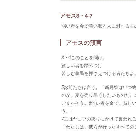
アモス8・4-7
弱い者を金で買い取る人に対する主
アモスの預言
8・4
このことを聞け。
貧しい者を踏みつけ
苦しむ農民を押さえつける者たちよ
5
お前たちは言う。「新月祭はいつ
のか、麦を売り尽くしたいものだ。
ごまかそう。
6
弱い者を金で、貧し
う。」
7
主はヤコブの誇りにかけて誓われ
「わたしは、彼らが行ったすべての