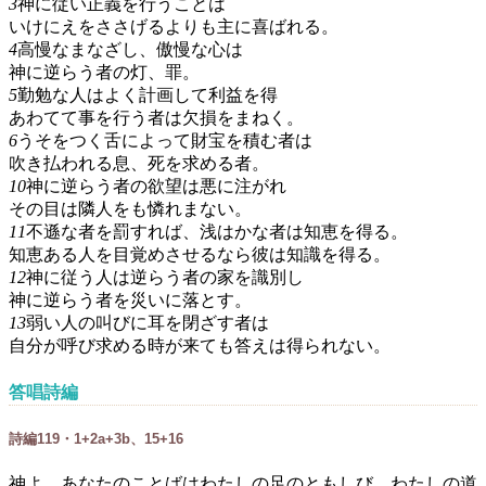
3
神に従い正義を行うことは
いけにえをささげるよりも主に喜ばれる。
4
高慢なまなざし、傲慢な心は
神に逆らう者の灯、罪。
5
勤勉な人はよく計画して利益を得
あわてて事を行う者は欠損をまねく。
6
うそをつく舌によって財宝を積む者は
吹き払われる息、死を求める者。
10
神に逆らう者の欲望は悪に注がれ
その目は隣人をも憐れまない。
11
不遜な者を罰すれば、浅はかな者は知恵を得る。
知恵ある人を目覚めさせるなら彼は知識を得る。
12
神に従う人は逆らう者の家を識別し
神に逆らう者を災いに落とす。
13
弱い人の叫びに耳を閉ざす者は
自分が呼び求める時が来ても答えは得られない。
答唱詩編
詩編119・1+2a+3b、15+16
神よ、あなたのことばはわたしの足のともしび、わたしの道