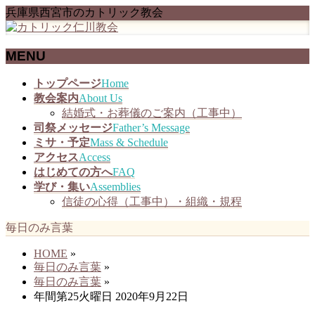
兵庫県西宮市のカトリック教会
MENU
メ
トップページ
Home
ニ
教会案内
About Us
ュ
結婚式・お葬儀のご案内（工事中）
ー
司祭メッセージ
Father’s Message
を
ミサ・予定
Mass & Schedule
飛
アクセス
Access
ば
はじめての方へ
FAQ
す
学び・集い
Assemblies
信徒の心得（工事中）・組織・規程
毎日のみ言葉
HOME
»
毎日のみ言葉
»
毎日のみ言葉
»
年間第25火曜日 2020年9月22日