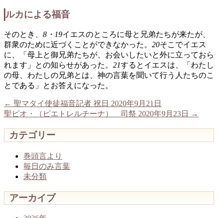
ルカによる福音
そのとき、
8・19
イエスのところに母と兄弟たちが来たが、
群衆のために近づくことができなかった。
20
そこでイエス
に、「母上と御兄弟たちが、お会いしたいと外に立っておら
れます」との知らせがあった。
21
するとイエスは、「わたし
の母、わたしの兄弟とは、神の言葉を聞いて行う人たちのこ
とである」とお答えになった。
←
聖マタイ使徒福音記者 祝日 2020年9月21日
聖ピオ・（ピエトレルチーナ） 司祭 2020年9月23日
→
カテゴリー
巻頭言より
毎日のみ言葉
未分類
アーカイブ