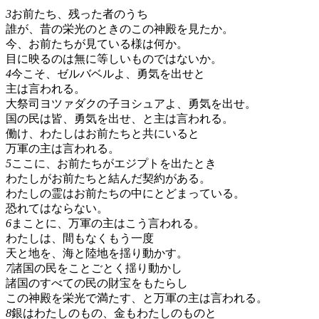
3
お前たち、残った者のうち
誰が、昔の栄光のときのこの神殿を見たか。
今、お前たちが見ている様は何か。
目に映るのは無に等しいものではないか。
4
今こそ、ゼルバベルよ、勇気を出せと
主は言われる。
大祭司ヨツァダクの子ヨシュアよ、勇気を出せ。
国の民は皆、勇気を出せ、と主は言われる。
働け、わたしはお前たちと共にいると
万軍の主は言われる。
5
ここに、お前たちがエジプトを出たとき
わたしがお前たちと結んだ契約がある。
わたしの霊はお前たちの中にとどまっている。
恐れてはならない。
6
まことに、万軍の主はこう言われる。
わたしは、間もなくもう一度
天と地を、海と陸地を揺り動かす。
7
諸国の民をことごとく揺り動かし
諸国のすべての民の財宝をもたらし
この神殿を栄光で満たす、と万軍の主は言われる。
8
銀はわたしのもの、金もわたしのものと