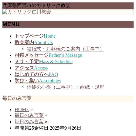
兵庫県西宮市のカトリック教会
MENU
メ
トップページ
Home
ニ
教会案内
About Us
ュ
結婚式・お葬儀のご案内（工事中）
ー
司祭メッセージ
Father’s Message
を
ミサ・予定
Mass & Schedule
飛
アクセス
Access
ば
はじめての方へ
FAQ
す
学び・集い
Assemblies
信徒の心得（工事中）・組織・規程
毎日のみ言葉
HOME
»
毎日のみ言葉
»
毎日のみ言葉
»
年間第25金曜日 2025年9月26日