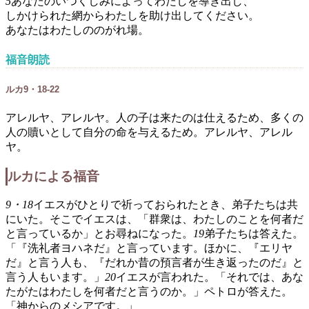
5
あなたのいつくしみによってわたしを導き出し、
しかけられた網からわたしを助け出してください。
あなたはわたしののがれ場。
福音朗読
ルカ9・18-22
アレルヤ、アレルヤ。人の子は来たのは仕えるため、多くの
人の贖いとして自分の命を与えるため。アレルヤ、アレル
ヤ。
ルカによる福音
9・18
イエスがひとりで祈っておられたとき、弟子たちは共
にいた。そこでイエスは、「群衆は、わたしのことを何者だ
と言っているか」とお尋ねになった。
19
弟子たちは答えた。
「『洗礼者ヨハネだ』と言っています。ほかに、『エリヤ
だ』と言う人も、『だれか昔の預言者が生き返ったのだ』と
言う人もいます。」
20
イエスが言われた。「それでは、あな
たがたはわたしを何者だと言うのか。」ペトロが答えた。
「神からのメシアです。」