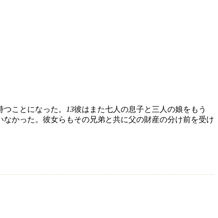
持つことになった。
13
彼はまた七人の息子と三人の娘をもう
いなかった。彼女らもその兄弟と共に父の財産の分け前を受け