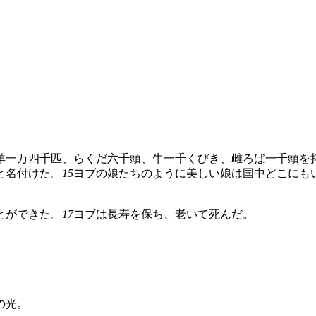
羊一万四千匹、らくだ六千頭、牛一千くびき、雌ろば一千頭を
と名付けた。
15
ヨブの娘たちのように美しい娘は国中どこにも
とができた。
17
ヨブは長寿を保ち、老いて死んだ。
の光。