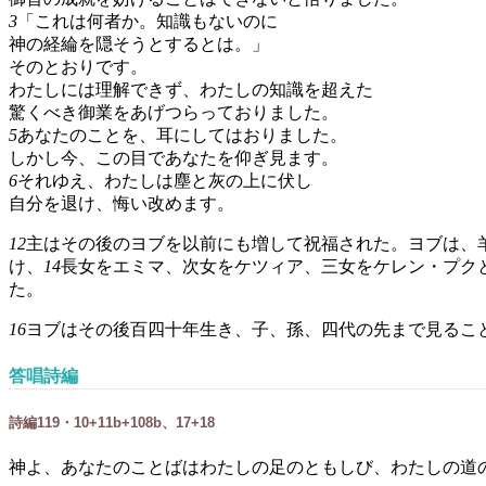
3
「これは何者か。知識もないのに
神の経綸を隠そうとするとは。」
そのとおりです。
わたしには理解できず、わたしの知識を超えた
驚くべき御業をあげつらっておりました。
5
あなたのことを、耳にしてはおりました。
しかし今、この目であなたを仰ぎ見ます。
6
それゆえ、わたしは塵と灰の上に伏し
自分を退け、悔い改めます。
12
主はその後のヨブを以前にも増して祝福された。ヨブは、
け、
14
長女をエミマ、次女をケツィア、三女をケレン・プク
た。
16
ヨブはその後百四十年生き、子、孫、四代の先まで見るこ
答唱詩編
詩編119・10+11b+108b、17+18
神よ、あなたのことばはわたしの足のともしび、わたしの道