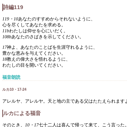
詩編119
119・10
あなたのすすめからそれないように、
心を尽くしてあなたを求める。
11b
わたしは仰せを心にいだく。
108b
あなたのさばきを示してください。
17
神よ、あなたのことばを生涯守れるように、
豊かな恵みを与えてください。
18
教えの偉大さを悟れるように、
わたしの目を開いてください。
福音朗読
ルカ10・17-24
アレルヤ、アレルヤ。天と地の主である父はたたえられます
ルカによる福音
そのとき、
10・17
七十二人は喜んで帰って来て、こう言った