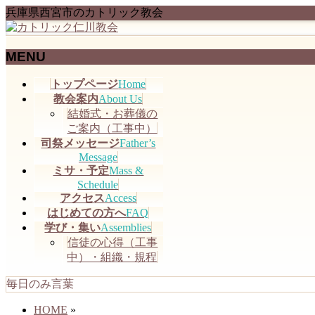
兵庫県西宮市のカトリック教会
MENU
メ
トップページ
Home
ニ
教会案内
About Us
ュ
結婚式・お葬儀の
ー
ご案内（工事中）
を
司祭メッセージ
Father’s
飛
Message
ミサ・予定
Mass &
ば
Schedule
す
アクセス
Access
はじめての方へ
FAQ
学び・集い
Assemblies
信徒の心得（工事
中）・組織・規程
毎日のみ言葉
HOME
»