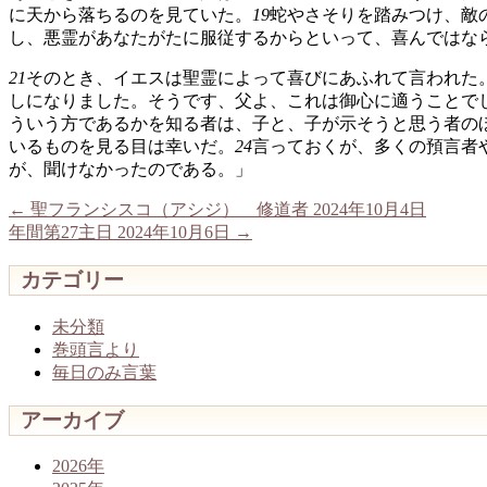
に天から落ちるのを見ていた。
19
蛇やさそりを踏みつけ、敵
し、悪霊があなたがたに服従するからといって、喜んではな
21
そのとき、イエスは聖霊によって喜びにあふれて言われた
しになりました。そうです、父よ、これは御心に適うことで
ういう方であるかを知る者は、子と、子が示そうと思う者の
いるものを見る目は幸いだ。
24
言っておくが、多くの預言者
が、聞けなかったのである。」
←
聖フランシスコ（アシジ） 修道者 2024年10月4日
年間第27主日 2024年10月6日
→
カテゴリー
未分類
巻頭言より
毎日のみ言葉
アーカイブ
2026年