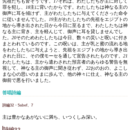
先祖たちも皆そうです。
17
それは、わたしたちが主に対して
罪を犯し、
18
主に背いたからです。わたしたちは神なる主の
御声に耳を傾けず、主がわたしたちに与えてくださった命令
に従いませんでした。
19
主がわたしたちの先祖をエジプトの
地から導き出された日から今日に至るまで、わたしたちは神
なる主に背き、主を軽んじて、御声に耳を貸しませんでし
た。
20
そのためわたしたちは今日、数々の災いと呪いに付き
まとわれているのです。この呪いは、主が乳と蜜の流れる地
をわたしたちに与えようと、先祖をエジプトの地から導き出
された日に、その僕モーセを通して宣告されたものです。
21
わたしたちは、主から遣わされた預言者のあらゆる警告を無
視して、神なる主の御声に聞き従わず、
22
おのおの、よこし
まな心の思いのままに歩んで、他の神々に仕え、神なる主の
御前で悪を行いました。
答唱詩編
詩編32・5abef、7
主は豊かなあがないに満ち、いつくしみ深い。
詩編32