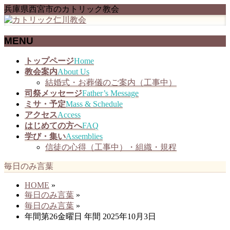
兵庫県西宮市のカトリック教会
MENU
メ
トップページ
Home
ニ
教会案内
About Us
ュ
結婚式・お葬儀のご案内（工事中）
ー
司祭メッセージ
Father’s Message
を
ミサ・予定
Mass & Schedule
飛
アクセス
Access
ば
はじめての方へ
FAQ
す
学び・集い
Assemblies
信徒の心得（工事中）・組織・規程
毎日のみ言葉
HOME
»
毎日のみ言葉
»
毎日のみ言葉
»
年間第26金曜日 年間 2025年10月3日