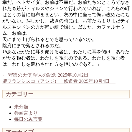
幸だ。ベトサイダ、お前は不幸だ。お前たちのところでなさ
れた奇跡がティルスやシドンで行われていれば、これらの町
はとうの昔に粗布をまとい、灰の中に座って悔い改めたにち
がいない。
14
しかし、裁きの時には、お前たちよりまだティ
ルスやシドンの方が軽い罰で済む。
15
また、カファルナウ
ム、お前は、
天にまで上げられるとでも思っているのか。
陰府にまで落とされるのだ。
16
あなたがたに耳を傾ける者は、わたしに耳を傾け、あなた
がたを拒む者は、わたしを拒むのである。わたしを拒む者
は、わたしを遣わされた方を拒むのである。」
←
守護の天使 聖人の記念 2025年10月2日
聖フランシスコ（アシジ） 修道者 2025年10月4日
→
カテゴリー
未分類
巻頭言より
毎日のみ言葉